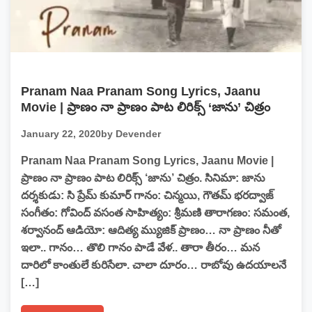
Pranam Naa Pranam Song Lyrics, Jaanu
Movie | ప్రాణం నా ప్రాణం పాట లిరిక్స్ ‘జాను’ చిత్రం
January 22, 2020
by Devender
Pranam Naa Pranam Song Lyrics, Jaanu Movie |
ప్రాణం నా ప్రాణం పాట లిరిక్స్ ‘జాను’ చిత్రం. సినిమా: జాను
దర్శకుడు: సి ప్రేమ్ కుమార్ గానం: చిన్మయి, గౌతమ్ భరద్వాజ్‌
సంగీతం: గోవింద్ వసంత సాహిత్యం: శ్రీమణి తారాగణం: సమంత,
శర్వానంద్‌ ఆడియో: ఆదిత్య మ్యుజిక్ ప్రాణం… నా ప్రాణం నీతో
ఇలా.. గానం… తొలి గానం పాడే వేళ.. తారా తీరం… మన
దారిలో కాంతులే కురిసేలా. చాలా దూరం… రాబోవు ఉదయాలనే
[…]