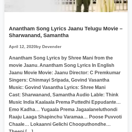
Anantham Song Lyrics Jaanu Telugu Movie –
Sharwanand, Samantha
April 12, 2020
by Devender
Anantham Song Lyrics by Shree Mani from the
movie Jaanu. Anantham Song Lyrics In English
Jaanu Movie Movie: Jaanu Director: C Premkumar
Singers: Chinmayi Sripada, Govind Vasantha
Music: Govind Vasantha Lyrics: Shree Mani
Cast: Sharwanand, Samantha Audio Lable: Think
Music India Kaalaala Prema Puttedhi Eppudante…
Emo Kadha… Yugaala Prema Jagaalaneluthondi
Raaju Laaga Shapinchu Varamaa… Poose Puvvoti
Chaale… Lokaanni Gelichi Chooputhondhe…
Theepi […]