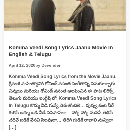
Komma Veedi Song Lyrics Jaanu Movie In
English & Telugu
April 12, 2020
by Devender
Komma Veedi Song Lyrics from the Movie Jaanu.
శ్రీమణి సాహిత్యానికి గోవింద్ వసంత సంగీతాన్ని సమకూర్చారు.
చిన్మయి మరియు గోవింద్ వసంత ఆలపించిన ఈ పాట లిరిక్స్
తెలుగు మరియు ఇంగ్లీష్ లో. Komma Veedi Song Lyrics
In Telugu కొమ్మ వీడి గువ్వే వెళుతోందిలె… పువ్వు కంట నీరే
కురిసే అమ్మ ఒడి వీడే పసిపాపలా… వెక్కి వెక్కి మనసే తడిసే…
చదివే బడికే వేసవి సెలవులా… తిరిగి గుడికే రావాలి నువ్విలా
[…]