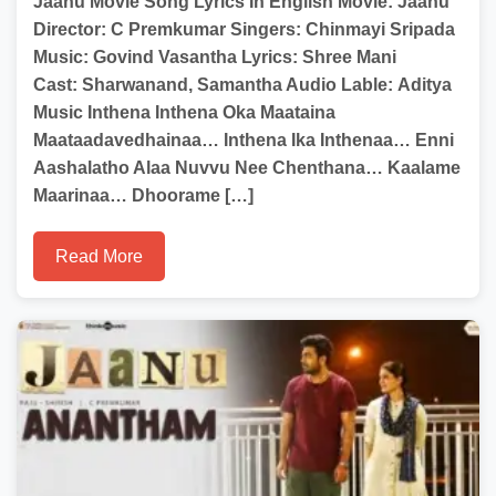
Jaanu Movie Song Lyrics In English Movie: Jaanu
Director: C Premkumar Singers: Chinmayi Sripada
Music: Govind Vasantha Lyrics: Shree Mani
Cast: Sharwanand, Samantha Audio Lable: Aditya
Music Inthena Inthena Oka Maataina
Maataadavedhainaa… Inthena Ika Inthenaa… Enni
Aashalatho Alaa Nuvvu Nee Chenthana… Kaalame
Maarinaa… Dhoorame […]
Read More