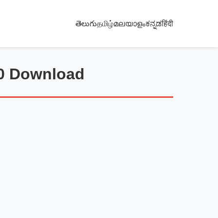
తెలుగు
தமிழ்
മലയാളം
ಕನ್ನಡ
हिंदी
20 Download