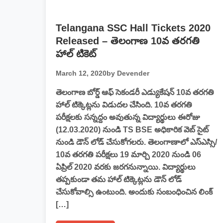
Telangana SSC Hall Tickets 2020
Released – తెలంగాణ 10వ తరగతి
హాల్ టికెట్
March 12, 2020
by Devender
తెలంగాణ బోర్డ్ ఆఫ్ సెకండరీ ఎడ్యుకేషన్ 10వ తరగతి
హాల్ టిక్కెట్లను విడుదల చేసింది. 10వ తరగతి
పరీక్షలకు సన్నద్దం అవుతున్న విద్యార్థులు ఈరోజు
(12.03.2020) నుండి TS BSE అధికారిక వెబ్ సైట్
నుండి డౌన్ లోడ్ చేసుకోగలరు. తెలంగాణాలో ఎస్ఎస్సి/
10వ తరగతి పరీక్షలు 19 మార్చి 2020 నుండి 06
ఏప్రిల్ 2020 వరకు జరగనున్నాయి. విద్యార్థులు
తప్పకుండా తమ హాల్ టిక్కెట్లను డౌన్ లోడ్
చేసుకోవాల్సి ఉంటుంది. అందుకు సంబంధించిన లింక్
[…]