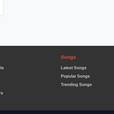
s
Songs
sts
Latest Songs
s
Popular Songs
Trending Songs
rs