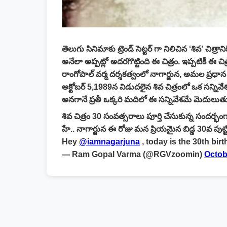
తెలుగు సినిమాకు ట్రెండ్ సెట్టర్ గా నిలిచిన ‘శివ’ చిత
అనేలా అప్పట్లో అదరగొట్టింది ఈ చిత్రం. ఇప్పటికీ 
రాంగోపాల్ వర్మ దర్శకత్వంలో నాగార్జున‌, అమల ప్ర‌ధాన
అక్టోబ‌ర్ 5,1989న విడుద‌లైన శివ చిత్రంలో ఒక సన్నివేశం 
అనగానే ప్రతీ ఒక్కరి మదిలో ఈ సన్నివేశమే మెదులుతు
శివ చిత్రం 30 సంవత్సరాలు పూర్తి చేసుకున్న సందర్భంగా
హే.. నాగార్జున ఈ రోజు మ‌న ప్రియ‌మైన బిడ్డ 30వ పుట్టిన
Hey ⁦
@iamnagarjuna
⁩ , today is the 30th bi
— Ram Gopal Varma (@RGVzoomin)
Octob