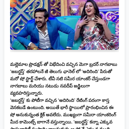
మల్లెమాల ప్రొడక్షన్ తో విభేదించి వచ్చిన మెగా బ్రదర్ నాగబాబు
‘జబర్దస్త్’ తరహాలనే జీ తెలుగు ఛానెల్ లో ‘అదిరింది’ పేరుతో
మరో షో స్టార్ట్ చేశారు. టీవీ నటి సమీర యాంకర్ చేస్తుండగా
నాగబాబు మరియు నటుడు నవదీప్ జడ్జిలుగా
వ్యవహరిస్తున్నారు.
‘జబర్దస్త్’ కు పోటీగా వచ్చిన ‘అదిరింది’ రేటింగ్ పరంగా కాస్త
వెనకబడే ఉంటుంది. అయితే భారీ స్థాయిలో ప్రారంభించిన ఈ
షో అనుకున్నంత క్లిక్ అవలేదు. ముఖ్యంగా సమీరా యాంకరింగ్
మీద కామెంట్స్ బాగానే వస్తున్నాయి. ‘జబర్దస్త్’ కన్నా ఎక్కువ