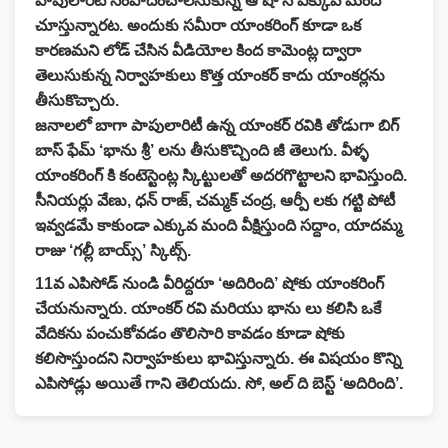
పాపులారిటీ సంపాదించాలనుకున్న ఆ షో నే ఎక్కువ మంది
చూస్తున్నారట. అందుకు సమీరా యాంకరింగ్ కూడా ఒక
కారణమని లోడ్ చేసిన వీడియోల కింద కామెంట్ల ద్వారా
తెలుసుకున్న నిర్వాహకులు కొత్త యాంకర్ కాదు యాంకర్లను
తీసుకొచ్చారు.
జనాలలో బాగా పాపులారిటీ ఉన్న యాంకర్ రవికి తోడుగా బిగ్
బాస్ ఫేమ్ ‘భాను శ్రీ’ లను తీసుకొచ్చింది జీ తెలుగు. వీళ్ళ
యాంకరింగ్ కి కంటెస్టెంట్ల స్కిట్టులతో అదరగొట్టాలని భావిస్తుంది.
సీనియర్లు వేణు, ధన్ రాజ్, చమ్మక్ చంద్ర, ఆర్పీ లకు గట్టి పోటీ
ఇవ్వడమే కాకుండా ఎక్కువ మంది వీక్షిస్తుంది సద్దాం, యాదమ్మ
రాజు ‘గల్లీ బాయ్స్’ స్కిట్స్.
11వ ఎపిసోడ్ నుండి వీరిద్దరూ ‘అదిరింది’ షోకు యాంకరింగ్
చేయనున్నారు. యాంకర్ రవి మరియు భాను లు కలిసి ఒకే
వేదికను పంచుకోవడం తొలిసారి కావడం కూడా షోకు
కలిసొస్తుందని నిర్వాహకులు భావిస్తున్నారు. ఈ విషయం కొన్ని
ఎపిసోడ్లు అయితే గాని తెలియదు. సో, అల్ ది బెస్ట్ ‘అదిరింది’.