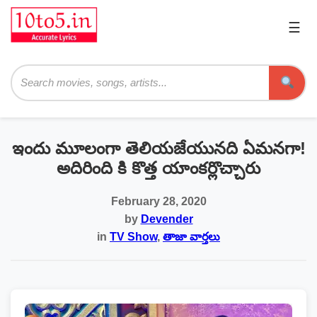
☰
Pri
Me
Searc
ఇందు మూలంగా తెలియజేయునది ఏమనగా!
అదిరింది కి కొత్త యాంకర్లొచ్చారు
February 28, 2020
by
Devender
in
TV Show
,
తాజా వార్తలు