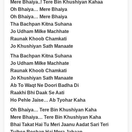
Mere Bhaiya..! Tere Bin Khushiyan Kahaa
Oh Bhaiya… Mere Bhaiya
Oh Bhaiya… Mere Bhaiya
Tha Bachpan Kitna Suhana
Jo Udham Milke Machhate
Raunak Khoob Chamkati
Jo Khushiyan Sath Manaate
Tha Bachpan Kitna Suhana
Jo Udham Milke Machhate
Raunak Khoob Chamkati
Jo Khushiyan Sath Manaate
Ab To Waqt Ne Doori Badha Di
Raakhi Bhi Daak Se Aati
Ho Pehle Jaise… Ab Tyohar Kaha
Oh Bhaiya… Tere Bin Khushiyan Kaha
Mere Bhaiya… Tere Bin Khushiyan Kaha
Bhai Takat Hai Tu Meri Jaanu Aadat Sari Teri
Tujhse Roshan Hai Mera Jahaan