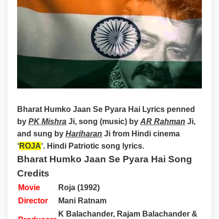
Bharat Humko Jaan Se Pyara Hai Lyrics
penned
by
PK Mishra
Ji, song (music) by
AR Rahman
Ji,
and sung by
Hariharan
Ji from Hindi cinema
‘
ROJA
‘. Hindi Patriotic song lyrics.
Bharat Humko Jaan Se Pyara Hai Song
Credits
Movie
Roja (1992)
Director
Mani Ratnam
K Balachander, Rajam Balachander &