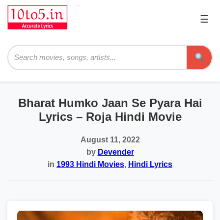
☰
Pri
Me
Searc
Bharat Humko Jaan Se Pyara Hai
Lyrics – Roja Hindi Movie
August 11, 2022
by
Devender
in
1993 Hindi Movies
,
Hindi Lyrics