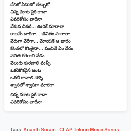
దేనికో ఏమిటో తేల్చుకో
చిన్న మాట పైకి రాదా
ఎవరికోసం వారేనా
వేకువ చీకటి… ఊరికే మారాలా
కాలమే దారిగా… జీవితం సాగాలా
వేరుగా వేరేగా… మోయకే ఆ భారం
కొంతలో కొంతైనా… వంచితే ఏం నేరం
వెలితి కరగాలి నేడు
వెలుగు కురవాలి మళ్ళీ
ఒకరికొకరైన జంట
ఒకటి కావాలి వెళ్ళి
శ్వాసలో శ్వాసగా మారగా
చిన్న మాట పైకి రాదా
ఎవరికోసం వారేనా
Tags:
Ananth Sriram
,
CLAP Telugu Movie Songs