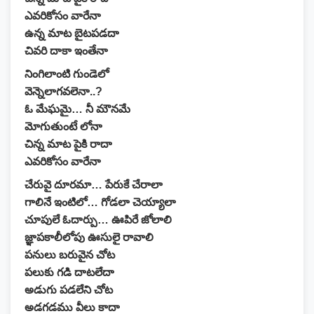
ఎవరికోసం వారేనా
ఉన్న మాట బైటపడదా
చివరి దాకా ఇంతేనా
నింగిలాంటి గుండెలో
వెన్నెలాగవలెనా..?
ఓ మేఘమై… నీ మౌనమే
మోగుతుంటే లోనా
చిన్న మాట పైకి రాదా
ఎవరికోసం వారేనా
చేరువై దూరమా… పేరుకే చేరాలా
గాలినే ఇంటిలో… గోడలా చెయ్యాలా
చూపులే ఓదార్పు… ఊపిరే జోలాలి
జ్ఞాపకాలీలోపు ఊసులై రావాలి
పనులు బరువైన చోట
పలుకు గడి దాటలేదా
అడుగు పడలేని చోట
అడగడము వీలు కాదా