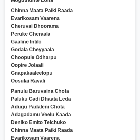
Moguthunte Lona
Chinna Maata Paiki Raada
Evarikosam Vaarena
Cheruvai Dhoorama
Peruke Cheraala
Gaaline Intilo
Godala Cheyyaala
Choopule Odharpu
Oopire Jolaali
Gnapakaaleelopu
Oosulai Ravali
Panulu Baruvaina Chota
Paluku Gadi Dhaata Leda
Adugu Padaleni Chota
Adagadamu Veelu Kaada
Deniko Emito Telchuko
Chinna Maata Paiki Raada
Evarikosam Vaarena