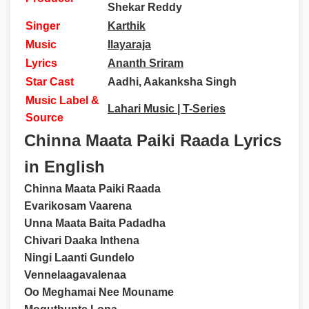
Shekar Reddy
Singer
Karthik
Music
Ilayaraja
Lyrics
Ananth Sriram
Star Cast
Aadhi, Aakanksha Singh
Music Label &
Lahari Music | T-Series
Source
Chinna Maata Paiki Raada Lyrics
in English
Chinna Maata Paiki Raada
Evarikosam Vaarena
Unna Maata Baita Padadha
Chivari Daaka Inthena
Ningi Laanti Gundelo
Vennelaagavalenaa
Oo Meghamai Nee Mouname