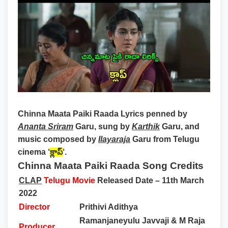
Chinna Maata Paiki Raada Lyrics
penned by
Ananta Sriram
Garu, sung by
Karthik
Garu, and
music composed by
Ilayaraja
Garu from Telugu
cinema ‘
క్లాప్
‘.
Chinna Maata Paiki Raada Song Credits
CLAP
Telugu Movie
Released Date – 11th March
2022
Director
Prithivi Adithya
Ramanjaneyulu Javvaji & M Raja
Producer