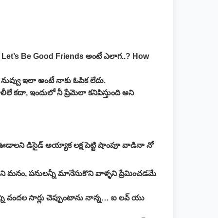
ాత, Let’s Be Good Friends అంటే ఎలాగ..? How
ా నువ్వు ఇలా అంటే నాకు ఓపిక లేదు.
ీలే కదా, ఇందులో నీ ప్రేమెలా కనిపిస్తుంది అని
ఊడాలని డిసైడ్ అయ్యాక లక్ష పెట్టి షాంపూ వాడినా నో
కాని మనం, పనులన్నీ మానేసుకొని వాళ్ళని ప్రేమించడమే
ని వందల సార్లు చెప్పుంటాను నాన్న… ఐ లవ్ యు