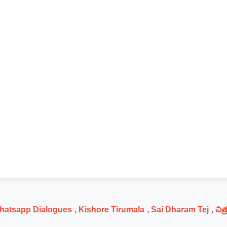
Whatsapp Dialogues
,
Kishore Tirumala
,
Sai Dharam Tej
,
చిత