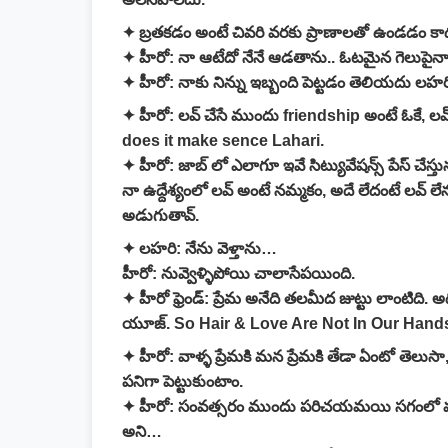
✦
బ్రతకడం అంటే చివరి వరకు ప్రాణాలతో ఉండడం కాద
✦ హీరో:
నా ఆటేదో నేనే ఆడతాను.. ఓటమైన గెలుపైనా న
✦ హీరో:
నాకు నిన్ను ఇబ్బంది పెట్టడం తెలియదు లహర
✦ హీరో:
లవ్ చేసే ముందు friendship అంటే ఓకే, 
does it make sence Lahari.
✦ హీరో:
జాబ్ లో ఎలాగూ ఇవే సిట్యువేషన్స్ పేస్ చేస
నా ఉద్దేశ్యంలో లవ్ అంటే నమ్మకం, అదే లేదంటే లవ్ లేనట
అడుగుతావ్.
✦ లహరి:
నేను వెళ్తాను…
హీరో:
నువ్వెళ్ళిపోయి చాలాసేపయింది.
✦ హీరో ఫ్రెండ్:
ప్రేమ అనేది తలమీద జుట్టు లాంటిది. అ
యూజ్. So Hair & Love Are Not In Our Hand
✦ హీరో:
వాళ్ళ ప్రేమకి మన ప్రేమకి తేడా ఏంటో తెలుస
పనిగా పెట్టుకుంటాం.
✦ హీరో:
సంవత్సరం ముందు పరిచయమయి సగంలో వదిలేసి 
అని…