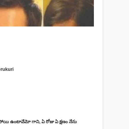
rukuri
ిపోయి ఉంటావేమో గాని, ఏ రోజు ఏ క్షణం నేను