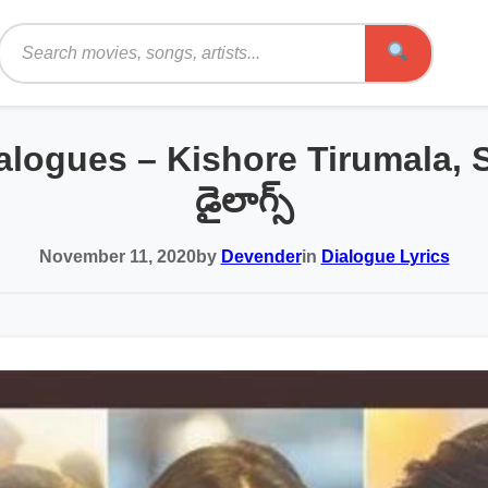
Search
alogues – Kishore Tirumala, Sai
డైలాగ్స్
November 11, 2020
by
Devender
in
Dialogue Lyrics