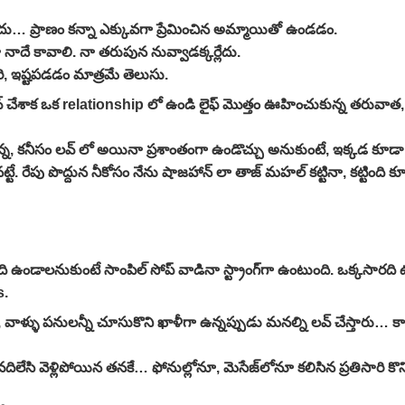
ు… ప్రాణం కన్నా ఎక్కువగా ప్రేమించిన అమ్మాయితో ఉండడం.
ాదే కావాలి. నా తరుపున నువ్వాడక్కర్లేదు.
ి, ఇష్టపడడం మాత్రమే తెలుసు.
లవ్ చేశాక ఒక relationship లో ఉండి లైఫ్ మొత్తం ఊహించుకున్న తరువ
్తున్న, కనీసం లవ్ లో అయినా ప్రశాంతంగా ఉండొచ్చు అనుకుంటే, ఇక్కడ కూడ
్టే. రేపు పొద్దున నీకోసం నేను షాజహాన్ లా తాజ్ మహల్ కట్టినా, కట్టింది కూల
ది ఉండాలనుకుంటే సాంపిల్ సోప్ వాడినా స్ట్రాంగ్‌గా ఉంటుంది. ఒక్కసారది 
s.
ా, వాళ్ళు పనులన్నీ చూసుకొని ఖాళీగా ఉన్నప్పుడు మనల్ని లవ్ చేస్తారు… 
వెళ్లిపోయిన తనకే… ఫోను‌ల్లోనూ, మెసేజ్‌లోనూ కలిసిన ప్రతిసారి కొన్