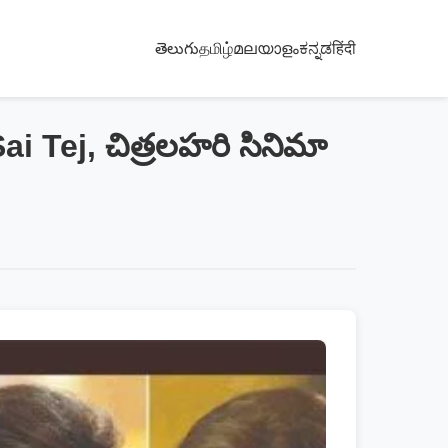
తెలుగు
தமிழ்
മലയാളം
ಕನ್ನಡ
हिंदी
 Tej, చిత్రలహరి సినిమా