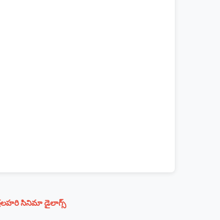
్రలహరి సినిమా డైలాగ్స్