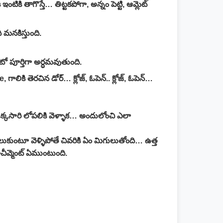
ికి తాగొస్తే… తిట్టకపోగా, అన్నం పెట్టి, ఆమ్లెట్
ది మనకిస్తుంది.
టో పూర్తిగా అర్ధమవుతుంది.
గాలికి తెరచిన డోర్… క్లోజ్, ఓపెన్.. క్లోజ్, ఓపెన్…
ఒక్కసారి లోపలికి వెళ్ళాక… అందులోంచి ఎలా
వదులుకుంటూ వెళ్ళిపోతే చివరికి ఏం మిగులుతోంది… ఉత్త
చీవ్మెంట్ ఏముంటుంది.