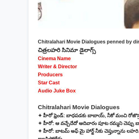
Chitralahari Movie Dialogues
penned by dir
చిత్రలహరి సినిమా డైలాగ్స్
Cinema Name
Writer & Director
Producers
Star Cast
Audio Juke Box
Chitralahari Movie Dialogues
✦ హీరో ఫ్రెండ్:
బాధపడకు బాబాయ్, నీకో మంచి రోజొస్త
✦ హీరో:
ఆ వచ్చేదేదో ఆదివారం పూట రమ్మని చెప్పు 
✦ హీరో:
బాటమ్ అఫ్ మై హార్ట్ నీకు చెప్తున్నాను లహర
అలసిపోలేదు.