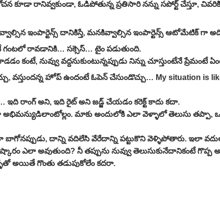
డా రానివ్వకుండా, ఓడిపోతున్న ప్రతిసారి నన్ను సపోర్ట్ చేస్తూ, చివరికి ఇంట
వ్వాల్సిన ఇంపార్టెన్స్ దానికిస్తే, మనకివ్వాల్సిన ఇంపార్టెన్స్ ఆటోమేటిక్ గా అ
్చుంటే గంటలో రావడానికి… సక్సెస్… టైం పడుతుంది.
డడం కంటే, నువ్వు వద్దనుకుంటున్నప్పుడు నిన్ను చూస్తుంటేనే ప్రేమంటే ఏం
ెయొచ్చు, వస్తుందన్న హోప్ ఉందంటే ఓపెన్ చేసుండొచ్చు… My situation is like, 
ి రాంగ్ అని, ఇది రైట్ అని జడ్జ్ చేయడం కరెక్ట్ కాదు కదా.
రూ అభిమన్యుడిలాంటోల్లం. మాకు అందులోకి ఎలా వెళ్ళాలో తెలుసు తప్పా, 
ైనా బాగోనప్పుడు, దాన్ని వదిలేసి వేరేదాన్ని పట్టుకొని వెళ్ళిపోతారు. ఇలా 
ష్కారం ఎలా అవుతుంది? నీ తప్పును నువ్వు తెలుసుకునేదానికంటే గొప్ప అ
ీళ్ళతో అయితే గొంతు తడుపుకోలేం కదరా.