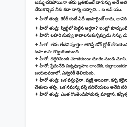
అమ్మ చనిపోయినా తను బ్రతికుంటే బాగున్ను అనే ఆలోచన కూ
వేసుకొచ్చిన నీకు కదా నాన్న చెప్పాలి… ఐ లవ్ యు.
✦ హీరో తండ్రి:
కెరీర్ కంటే ఏదీ ఇంపార్టెంట్ కాదు, దానికి
✦ హీరో తండ్రి:
స్విగ్గీలో పెట్టిన ఆర్డరా? ఇంట్లో కూర
✦ హీరో:
లహరి నువ్వు కావాలనుకున్నప్పుడు నిన్ను చూ
✦ హీరో:
తను లేదని పూర్తిగా తెలిస్తే డోర్ క్లోజ్ చేస
టపా టపా కొట్టుకుంటుంది.
✦ హీరో:
దగ్గరినుండి చూడకుండా దూరం నుండి చూసి… ఇద
✦ హీరో:
ప్రేమనేది పద్మవ్యూహం లాంటిది. కుర్రాలంద
బయటపడాలో, ఎవ్వరికీ తెలియదు.
✦ హీరో తండ్రి:
ఒక వస్తువైనా, వ్యక్తి అయినా, కన్న కల
చేతులు తప్ప. ఒక సమస్య వస్తే వదిలేయటం అనేది పరి
✦ హీరో తండ్రి:
ఎంత గొంతెండిపోతున్న మాత్రాన, కన్న