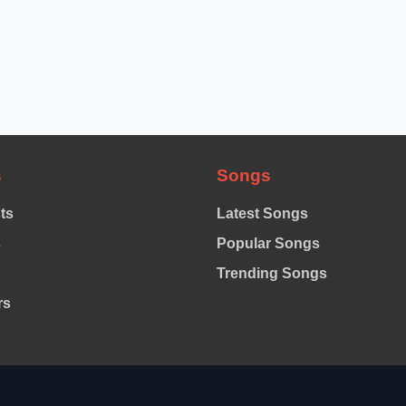
s
Songs
sts
Latest Songs
s
Popular Songs
Trending Songs
rs