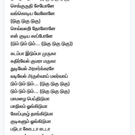
செங்குருதி சேயோனே
வங்கொடிய வேலோனே
(டுகு டுகு டுகு)
செவ்வலறி தோளோனே
என் குடிய காப்போனே
(டும் டும் டும்… (டுகு டுகு டுகு))
கடம்பா இடும்பா முருகா
கதிர்வேல் குமரா மருகா
துடிவேல் அரசர்க்கரசே
வடிவேல் அருள்வாய் மலர்வாய்
டும் டும் டும்… (டுகு டுகு டுகு)
டும் டும் டும்… (டுகு டுகு டுகு)
மாமழை பெய்திடுமா
மாநிலம் ஓங்கிடுமா
கோப்புகழ் தாங்கிடுமா
குடிகளும் ஓங்கிடுமா
படுடா கோடடா எடடா