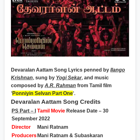
Devaralan Aattam Song Lyrics
penned by
Ilango
Krishnan
, sung by
Yogi Sekar
, and music
composed by
A.R. Rahman
from Tamil film
‘
Ponniyin Selvan Part One
‘.
Devaralan Aattam Song Credits
PS Part – I
Tamil Movie
Release Date – 30
September 2022
Director
Mani Ratnam
Producers
Mani Ratnam & Subaskaran