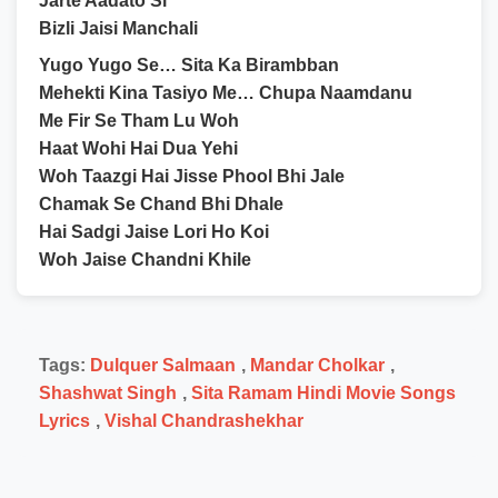
Jarte Aadato Si
Bizli Jaisi Manchali
Yugo Yugo Se… Sita Ka Birambban
Mehekti Kina Tasiyo Me… Chupa Naamdanu
Me Fir Se Tham Lu Woh
Haat Wohi Hai Dua Yehi
Woh Taazgi Hai Jisse Phool Bhi Jale
Chamak Se Chand Bhi Dhale
Hai Sadgi Jaise Lori Ho Koi
Woh Jaise Chandni Khile
Tags:
Dulquer Salmaan
,
Mandar Cholkar
,
Shashwat Singh
,
Sita Ramam Hindi Movie Songs
Lyrics
,
Vishal Chandrashekhar