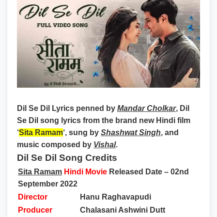
Dil Se Dil Lyrics
penned by
Mandar Cholkar
, Dil
Se Dil song lyrics from the brand new Hindi film
‘
Sita Ramam
‘, sung by
Shashwat Singh
, and
music composed by
Vishal
.
Dil Se Dil Song Credits
Sita Ramam
Hindi Movie
Released Date – 02nd
September 2022
Director
Hanu Raghavapudi
Producer
Chalasani Ashwini Dutt