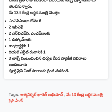
నుండి ప్రతి రోజు మీడియా ముందుకు వచ్చి పూర్తి వివరాలు
తెలపనున్నారు.
మే 13న కేంద్ర ఆర్థిక మంత్రి మొత్తం
ఎంఎస్‌ఎంఇల కోసం 6
2 ఇపిఎఫ్
2 ఎన్‌బిఎఫ్‌సి, ఎంఎఫ్‌ఐలకు
1 డిస్కోమ్‌లకు
కాంట్రాక్టర్లకు 1
రియల్ ఎస్టేట్ రంగానికి 1
3 టాక్స్ సంబంధించిన చర్యల మీద ప్యాకేజీ వివరాలు
అందించారు
పూర్తి ప్రెస్ మీట్ సారాంశం క్రింద చదవండి.
Tags:
ఆత్మనిర్బర్ భారత్ అభియాన్
,
మే 13 కేంద్ర ఆర్థిక మంత్రి
ప్రెస్ మీట్