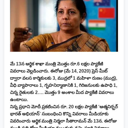
మే 13న ఆర్థిక శాఖా మంత్రి మొత్తం రూ.6 లక్షల ప్యాకేజీ
వివరాలు వెల్లడించారు. ఈరోజు (మే 14, 2020) ప్రెస్ మీట్
ద్వారా వలస కార్మికులకు 3, ముద్రలో 1 మహిళా రుణం (ముద్ర),
వీధి వ్యాపారాలు 1, గృహనిర్మాణానికి 1, గిరిజనులకు ఉపాధి 1,
చిన్న రైతులకు 2…. మొత్తం 9 అంశాల మీద ప్యాకేజీ వివరాలు
ఉంటాయి.
నిన్న ప్రధాని మోదీ ప్రకటించిన రూ. 20 లక్షల ప్యాకేజీ ‘ఆత్మనిర్బర్
భారత్ అభియాన్’ సంబంధించి కొన్ని వివరాలు మీడియాకు
వివరించారు ఆర్థిక మంత్రి నిర్మలా సీతారామన్ మే 13న. ఈరోజు