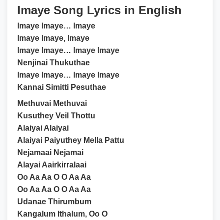
Imaye Song Lyrics in English
Imaye Imaye… Imaye
Imaye Imaye, Imaye
Imaye Imaye… Imaye Imaye
Nenjinai Thukuthae
Imaye Imaye… Imaye Imaye
Kannai Simitti Pesuthae
Methuvai Methuvai
Kusuthey Veil Thottu
Alaiyai Alaiyai
Alaiyai Paiyuthey Mella Pattu
Nejamaai Nejamai
Alayai Aairkirralaai
Oo Aa Aa O O Aa Aa
Oo Aa Aa O O Aa Aa
Udanae Thirumbum
Kangalum Ithalum, Oo O