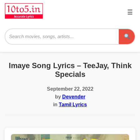
☰
Pri
Me
Searc
Imaye Song Lyrics – TeeJay, Think
Specials
September 22, 2022
by
Devender
in
Tamil Lyrics