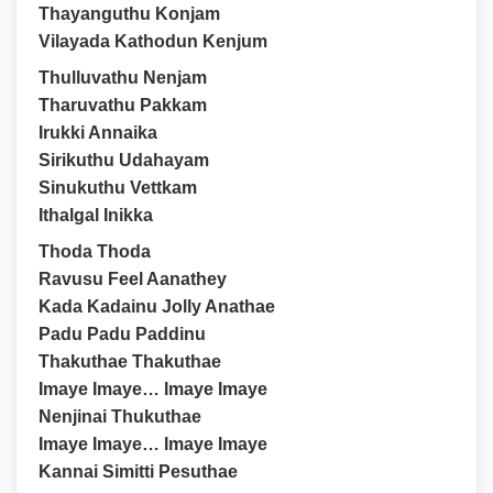
Thayanguthu Konjam
Vilayada Kathodun Kenjum
Thulluvathu Nenjam
Tharuvathu Pakkam
Irukki Annaika
Sirikuthu Udahayam
Sinukuthu Vettkam
Ithalgal Inikka
Thoda Thoda
Ravusu Feel Aanathey
Kada Kadainu Jolly Anathae
Padu Padu Paddinu
Thakuthae Thakuthae
Imaye Imaye… Imaye Imaye
Nenjinai Thukuthae
Imaye Imaye… Imaye Imaye
Kannai Simitti Pesuthae