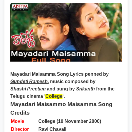
Mayadari Maisamma Song Lyrics
penned by
Gundeti Ramesh
, music composed by
Shashi Preetam
and sung by
Srikanth
from the
Telugu cinema ‘
College
‘.
Mayadari Maisammo Maisamma Song
Credits
Movie
College (10 November 2000)
Director
Ravi Chavali