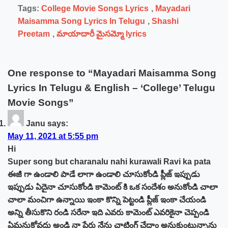
Tags:
College Movie Songs Lyrics
,
Mayadari
Maisamma Song Lyrics In Telugu
,
Shashi
Preetam
,
మాయాదారీ మైసమ్మో lyrics
One response to “Mayadari Maisamma Song
Lyrics In Telugu & English – ‘College’ Telugu
Movie Songs”
Janu
says:
May 11, 2021 at 5:55 pm
Hi
Super song but charanalu nahi kurawali Ravi ka pata
ఈజీ గా ఉండాలి పాడే లాగా ఉండాలి చూసుకోండి ప్లీజ్ ఇప్పుడు
ఇప్పుడు ఏదైనా చూసుకోండి కామెంట్ కి ఒక సందేశం అనుకోండి చాలా
చాలా మంచిగా ఉన్నాయి ఇంకా కొన్ని పెట్టండి ప్లీజ్ ఇంకా చేయండి
అన్ని తీసుకొని రండి సరేనా ఇది ఎవరు కామెంట్ ఎవరికైనా చెప్పండి
ఏమనుకోవద్దు అండి నా పేరు నేను చాటింగ్ చేద్దాం అనుకుంటున్నాను