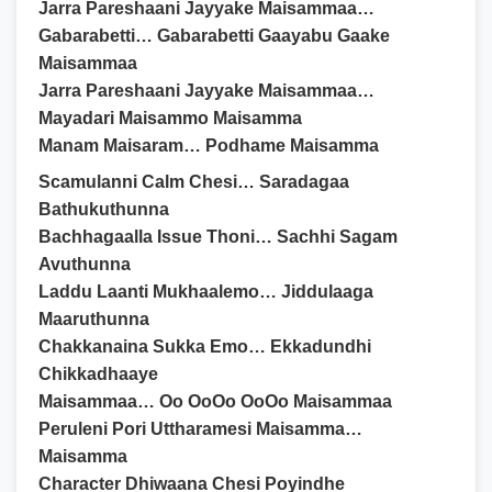
Jarra Pareshaani Jayyake Maisammaa…
Gabarabetti… Gabarabetti Gaayabu Gaake
Maisammaa
Jarra Pareshaani Jayyake Maisammaa…
Mayadari Maisammo Maisamma
Manam Maisaram… Podhame Maisamma
Scamulanni Calm Chesi… Saradagaa
Bathukuthunna
Bachhagaalla Issue Thoni… Sachhi Sagam
Avuthunna
Laddu Laanti Mukhaalemo… Jiddulaaga
Maaruthunna
Chakkanaina Sukka Emo… Ekkadundhi
Chikkadhaaye
Maisammaa… Oo OoOo OoOo Maisammaa
Peruleni Pori Uttharamesi Maisamma…
Maisamma
Character Dhiwaana Chesi Poyindhe