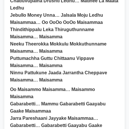
Chaduvupaina Drushti Ledhu… Matinee La Maata
Ledhu
Jebullo Money Unna… Jalsala Moju Ledhu
Maisammaa… Oo OoOo OoOo Maisammaa
Thindithippalu Leka Thiruguthunname
Maisamma… Maisamma
Neeku Theerokka Mokkulu Mokkuthunname
Maisamma… Maisamma
Puttumachha Guttu Chittaanu Vippave
Maisamma… Maisamma
Ninnu Pattukune Jaada Jarrantha Cheppave
Maisamma… Maisamma
Oo Maisammo Maisamma… Maisammo
Maisamma
Gabarabetti… Mammu Gabarabetti Gaayabu
Gaake Maisammaa
Jarra Pareshaani Jayyake Maisammaa…
Gabarabetti… Gabarabetti Gaayabu Gaake