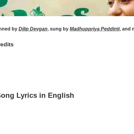
nned by
Dilip Devgan
, sung by
Madhuppriya Peddinti
, and
edits
ng Lyrics in English