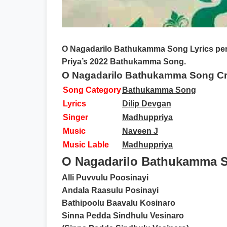
O Nagadarilo Bathukamma Song Lyrics
pe
Priya’s 2022 Bathukamma Song.
O Nagadarilo Bathukamma Song Cr
Song Category
Bathukamma Song
Lyrics
Dilip Devgan
Singer
Madhuppriya
Music
Naveen J
Music Lable
Madhuppriya
O Nagadarilo Bathukamma So
Alli Puvvulu Poosinayi
Andala Raasulu Posinayi
Bathipoolu Baavalu Kosinaro
Sinna Pedda Sindhulu Vesinaro