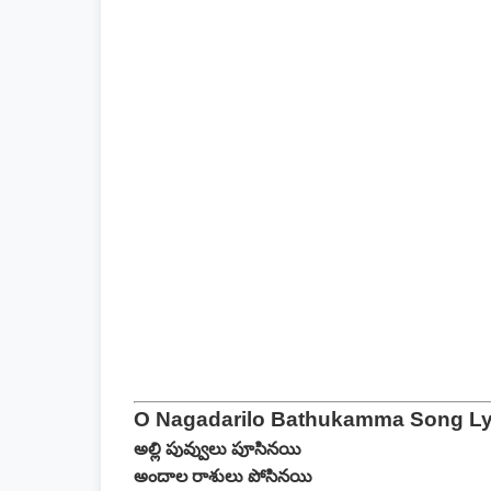
O Nagadarilo Bathukamma Song Lyr
అల్లి పువ్వులు పూసినయి
అందాల రాశులు పోసినయి