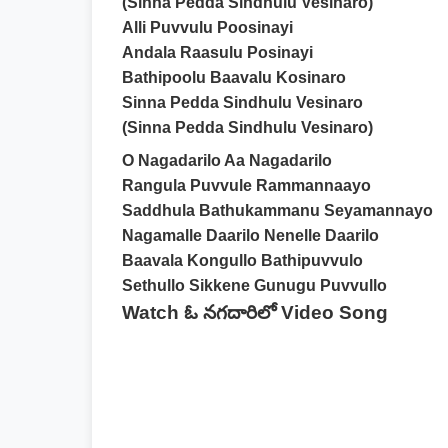
(Sinna Pedda Sindhulu Vesinaro)
Alli Puvvulu Poosinayi
Andala Raasulu Posinayi
Bathipoolu Baavalu Kosinaro
Sinna Pedda Sindhulu Vesinaro
(Sinna Pedda Sindhulu Vesinaro)
O Nagadarilo Aa Nagadarilo
Rangula Puvvule Rammannaayo
Saddhula Bathukammanu Seyamannayo
Nagamalle Daarilo Nenelle Daarilo
Baavala Kongullo Bathipuvvulo
Sethullo Sikkene Gunugu Puvvullo
Watch ఓ నగదారిలో Video Song