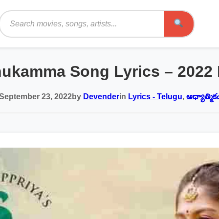
Search
hukamma Song Lyrics – 2022
September 23, 2022
by
Devender
in
Lyrics - Telugu
,
ఆధ్యాత్మిక