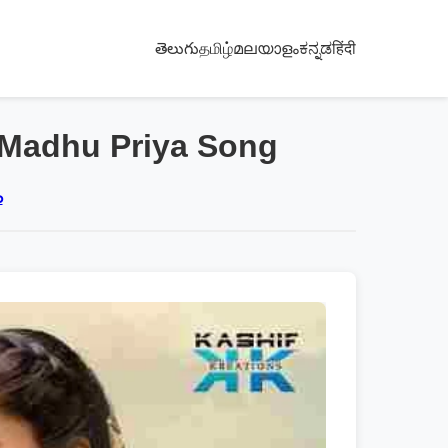
తెలుగు
தமிழ்
മലയാളം
ಕನ್ನಡ
हिंदी
 Madhu Priya Song
ం