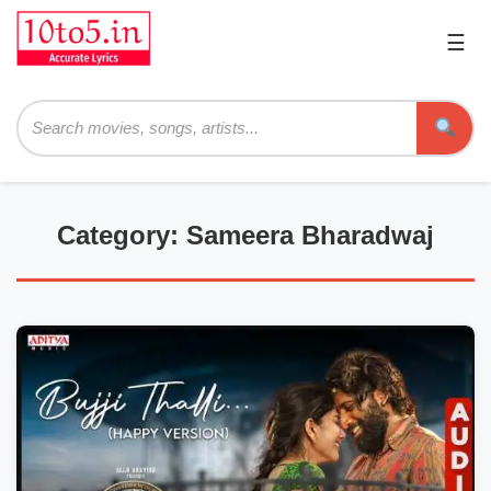
☰
Pri
Me
Searc
Category: Sameera Bharadwaj