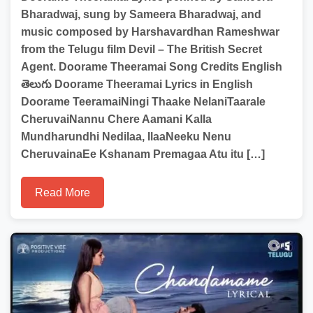
Bharadwaj, sung by Sameera Bharadwaj, and
music composed by Harshavardhan Rameshwar
from the Telugu film Devil – The British Secret
Agent. Doorame Theeramai Song Credits English
తెలుగు Doorame Theeramai Lyrics in English
Doorame TeeramaiNingi Thaake NelaniTaarale
CheruvaiNannu Chere Aamani Kalla
Mundharundhi Nedilaa, IlaaNeeku Nenu
CheruvainaEe Kshanam Premagaa Atu itu […]
Read More