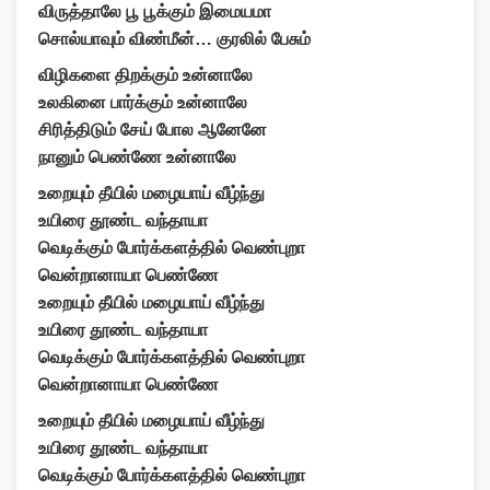
விருத்தாலே பூ பூக்கும் இமையமா
சொல்யாவும் விண்மீன்… குரலில் பேசும்
விழிகளை திறக்கும் உன்னாலே
உலகினை பார்க்கும் உன்னாலே
சிரித்திடும் சேய் போல ஆனேனே
நானும் பெண்ணே உன்னாலே
உறையும் தீயில் மழையாய் வீழ்ந்து
உயிரை தூண்ட வந்தாயா
வெடிக்கும் போர்க்களத்தில் வெண்புறா
வென்றானாயா பெண்ணே
உறையும் தீயில் மழையாய் வீழ்ந்து
உயிரை தூண்ட வந்தாயா
வெடிக்கும் போர்க்களத்தில் வெண்புறா
வென்றானாயா பெண்ணே
உறையும் தீயில் மழையாய் வீழ்ந்து
உயிரை தூண்ட வந்தாயா
வெடிக்கும் போர்க்களத்தில் வெண்புறா