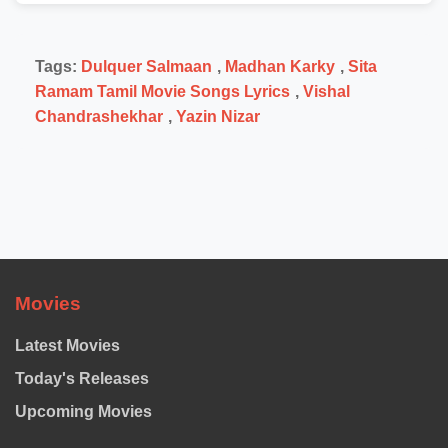
Tags:
Dulquer Salmaan
,
Madhan Karky
,
Sita
Ramam Tamil Movie Songs Lyrics
,
Vishal
Chandrashekhar
,
Yazin Nizar
Movies
Latest Movies
Today's Releases
Upcoming Movies