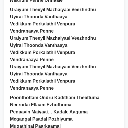
Naanum Penne Unnaale
Uraiyum Theeyil Mazhaiyaai Veezhndhu
Uyirai Thoonda Vanthaaya
Vedikkum Porkalathil Venpura
Vendranaaya Penne
Uraiyum Theeyil Mazhaiyaai Veezhndhu
Uyirai Thoonda Vanthaaya
Vedikkum Porkalathil Venpura
Vendranaaya Penne
Uraiyum Theeyil Mazhaiyaai Veezhndhu
Uyirai Thoonda Vanthaaya
Vedikkum Porkalathil Venpura
Vendranaaya Penne
Poonthottam Ondru Kaditham Theettuma
Neerodai Ellaam Ezhuthuma
Penaavin Maiyaai… Kadale Aaguma
Megangal Paadal Pozhiyuma
Mugathinai Paarkaamal