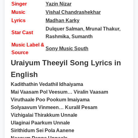
Singer
Yazin Nizar
Music
Vishal Chandrashekhar
Lyrics
Madhan Karky
Dulquer Salman, Mrunal Thakur,
Star Cast
Rashmika, Sumanth
Music Label &
Sony Music South
Source
Uraiyum Theeyil Song Lyrics in
English
Kadithathin Vedathil Idhaiyama
Mai Vaasam Pol Veesum… Viralin Vaasam
Viruthaale Poo Pookum Imaiyama
Solyaavum Vinmeen… Kuralil Pesam
Vizhigalai Thirakkum Unnale
Ulaginai Paarkum Unnale
Sirithidum Sei Pola Aanene