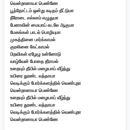
வென்றானாயா பெண்ணே
பூந்தோட்டம் ஒன்று கடிதம் தீட்டுமா
நீரோடை எல்லாம் எழுதுமா
பேனாவின் மையாய் கடலே ஆகுமா
மேகங்கள் பாடல் பொழியுமா
முகத்தினை பார்க்காமல்
குரலினை கேட்காமல்
பிறவிகள் ஏழேழு உன்னோடு
வாழ்வேன் போதை தீராமல்
உறையும் தீயில் மழையாய் வீழ்ந்து
உயிரை தூண்ட வந்தாயா
வெடிக்கும் போர்க்களத்தில் வெண்புறா
வென்றானாயா பெண்ணே
உறையும் தீயில் மழையாய் வீழ்ந்து
உயிரை தூண்ட வந்தாயா
வெடிக்கும் போர்க்களத்தில் வெண்புறா
வென்றானாயா பெண்ணே