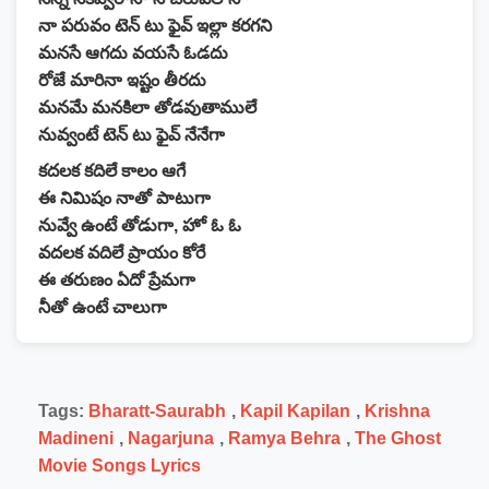
నా పరువం టెన్ టు ఫైవ్ ఇల్లా కరగని
మనసే ఆగదు వయసే ఓడదు
రోజే మారినా ఇష్టం తీరదు
మనమే మనకిలా తోడవుతాములే
నువ్వంటే టెన్ టు ఫైవ్ నేనేగా
కదలక కదిలే కాలం ఆగే
ఈ నిమిషం నాతో పాటుగా
నువ్వే ఉంటే తోడుగా, హో ఓ ఓ
వదలక వదిలే ప్రాయం కోరే
ఈ తరుణం ఏదో ప్రేమగా
నీతో ఉంటే చాలుగా
Tags:
Bharatt-Saurabh
,
Kapil Kapilan
,
Krishna
Madineni
,
Nagarjuna
,
Ramya Behra
,
The Ghost
Movie Songs Lyrics