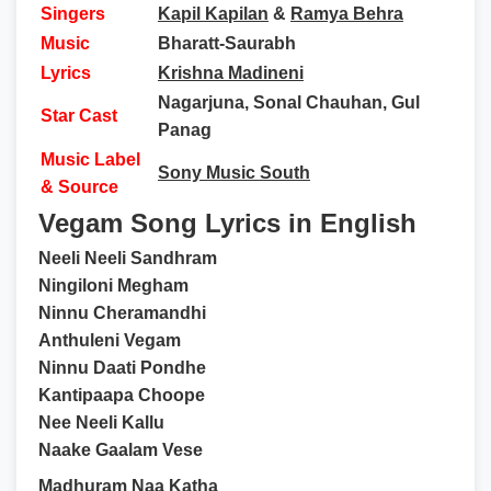
Singers
Kapil Kapilan
&
Ramya Behra
Music
Bharatt-Saurabh
Lyrics
Krishna Madineni
Nagarjuna, Sonal Chauhan, Gul
Star Cast
Panag
Music Label
Sony Music South
& Source
Vegam Song Lyrics in English
Neeli Neeli Sandhram
Ningiloni Megham
Ninnu Cheramandhi
Anthuleni Vegam
Ninnu Daati Pondhe
Kantipaapa Choope
Nee Neeli Kallu
Naake Gaalam Vese
Madhuram Naa Katha