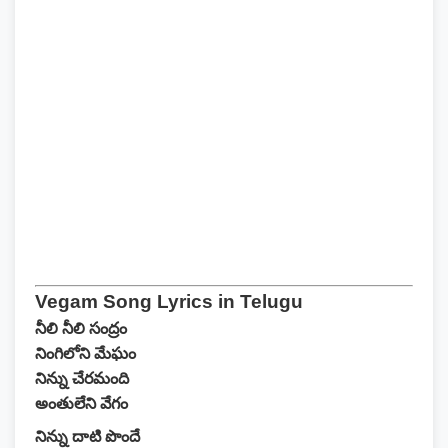
Vegam Song Lyrics in Telugu
నీలి నీలి సంద్రం
నింగిలోని మేఘం
నిన్ను చేరమంది
అంతులేని వేగం
నిన్ను దాటి పొందే