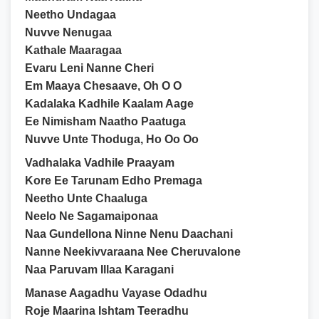
Neetho Undagaa
Nuvve Nenugaa
Kathale Maaragaa
Evaru Leni Nanne Cheri
Em Maaya Chesaave, Oh O O
Kadalaka Kadhile Kaalam Aage
Ee Nimisham Naatho Paatuga
Nuvve Unte Thoduga, Ho Oo Oo
Vadhalaka Vadhile Praayam
Kore Ee Tarunam Edho Premaga
Neetho Unte Chaaluga
Neelo Ne Sagamaiponaa
Naa Gundellona Ninne Nenu Daachani
Nanne Neekivvaraana Nee Cheruvalone
Naa Paruvam Illaa Karagani
Manase Aagadhu Vayase Odadhu
Roje Maarina Ishtam Teeradhu