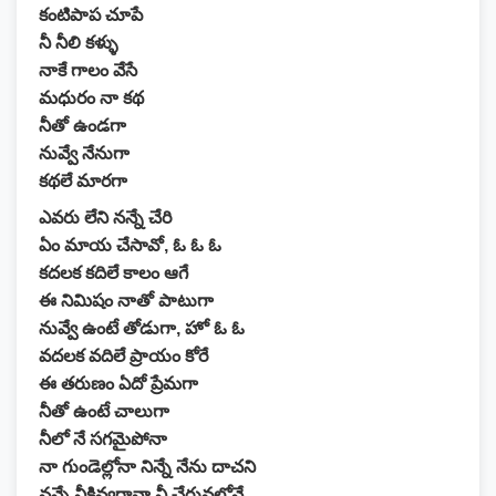
కంటిపాప చూపే
నీ నీలి కళ్ళు
నాకే గాలం వేసే
మధురం నా కథ
నీతో ఉండగా
నువ్వే నేనుగా
కథలే మారగా
ఎవరు లేని నన్నే చేరి
ఏం మాయ చేసావో, ఓ ఓ ఓ
కదలక కదిలే కాలం ఆగే
ఈ నిమిషం నాతో పాటుగా
నువ్వే ఉంటే తోడుగా, హో ఓ ఓ
వదలక వదిలే ప్రాయం కోరే
ఈ తరుణం ఏదో ప్రేమగా
నీతో ఉంటే చాలుగా
నీలో నే సగమైపోనా
నా గుండెల్లోనా నిన్నే నేను దాచని
నన్నే నీకివ్వరానా నీ చేరువలోనే