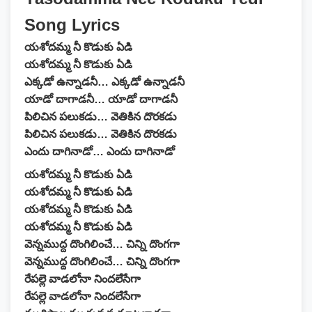
Song Lyrics
యశోదమ్మ నీ కొడుకు ఏడి
యశోదమ్మ నీ కొడుకు ఏడి
ఎక్కడో ఉన్నాడనీ… ఎక్కడో ఉన్నాడనీ
యాడో దాగాడనీ… యాడో దాగాడనీ
పిలిచిన పలుకడు… వెతికిన దొరకడు
పిలిచిన పలుకడు… వెతికిన దొరకడు
ఎందు దాగినాడో… ఎందు దాగినాడో
యశోదమ్మ నీ కొడుకు ఏడి
యశోదమ్మ నీ కొడుకు ఏడి
యశోదమ్మ నీ కొడుకు ఏడి
యశోదమ్మ నీ కొడుకు ఏడి
వెన్నముద్ద దొంగిలించే… చిన్ని దొంగగా
వెన్నముద్ద దొంగిలించే… చిన్ని దొంగగా
రేపల్లె వాడలోనా నిందలేసేగా
రేపల్లె వాడలోనా నిందలేసేగా