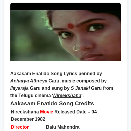
Aakasam Enatido Song Lyrics
penned by
Acharya Athreya
Garu, music composed by
Ilayaraja
Garu and sung by
S Janaki
Garu from
the Telugu cinema ‘
Nireekshana
‘.
Aakasam Enatido Song Credits
Nireekshana
Movie
Released Date – 04
December 1982
Director
Balu Mahendra