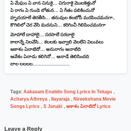
ఏ మేఘం ఏ వాన చినుకై… చిగురాకై మొలకెత్తునో
ఏ రాగం ఏ గుండె లోతున… ఏ గీతం పలికించునో
హృదయాలే తెరతీసి… తనువుల కలబోసీ మరపించమనగా..
కౌగిలిలో చెర వేసి మదనుని… కరిగించీ గెలిపించమనగా
మోహాలే దాహాలై… సరసాలే సరదాలై
కాలాన్నే నిలవేసి… కలలకు ఇవ్వాలి వెలలేని విలువలు
ఆకాశం ఏనాటిదో… అనురాగం ఆనాటిది
ఆవేశం ఏనాడు కలిగెనో… ఆనాడే తెలిసిందది
లాల లలలల……………………
Tags:
Aakasam Enatido Song Lyrics In Telugu
,
Acharya Athreya
,
Ilayaraja
,
Nireekshana Movie
Songs Lyrics
,
S Janaki
,
ఆకాశం ఏనాటిదో Lyrics
Leave a Reply