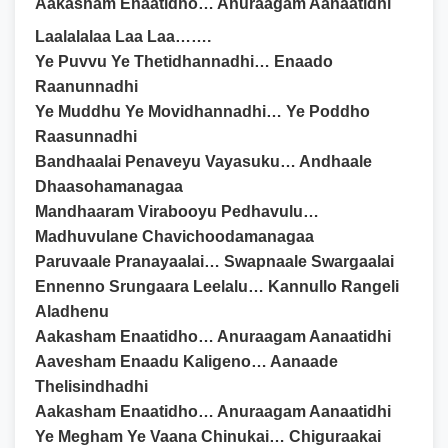
Aakasham Enaatidho… Anuraagam Aanaatidhi
Laalalalaa Laa Laa…….
Ye Puvvu Ye Thetidhannadhi… Enaado
Raanunnadhi
Ye Muddhu Ye Movidhannadhi… Ye Poddho
Raasunnadhi
Bandhaalai Penaveyu Vayasuku… Andhaale
Dhaasohamanagaa
Mandhaaram Virabooyu Pedhavulu…
Madhuvulane Chavichoodamanagaa
Paruvaale Pranayaalai… Swapnaale Swargaalai
Ennenno Srungaara Leelalu… Kannullo Rangeli
Aladhenu
Aakasham Enaatidho… Anuraagam Aanaatidhi
Aavesham Enaadu Kaligeno… Aanaade
Thelisindhadhi
Aakasham Enaatidho… Anuraagam Aanaatidhi
Ye Megham Ye Vaana Chinukai… Chiguraakai