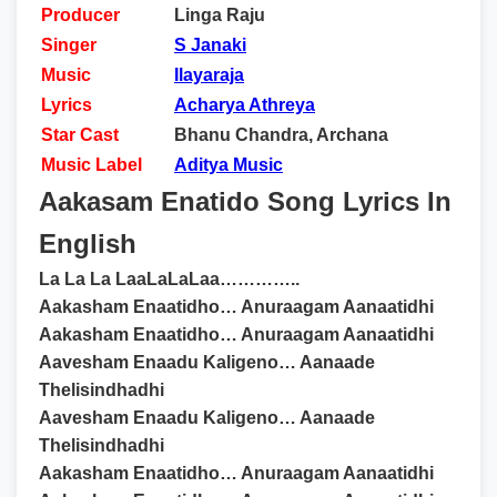
Producer
Linga Raju
Singer
S Janaki
Music
Ilayaraja
Lyrics
Acharya Athreya
Star Cast
Bhanu Chandra, Archana
Music Label
Aditya Music
Aakasam Enatido Song Lyrics In
English
La La La LaaLaLaLaa…………..
Aakasham Enaatidho… Anuraagam Aanaatidhi
Aakasham Enaatidho… Anuraagam Aanaatidhi
Aavesham Enaadu Kaligeno… Aanaade
Thelisindhadhi
Aavesham Enaadu Kaligeno… Aanaade
Thelisindhadhi
Aakasham Enaatidho… Anuraagam Aanaatidhi