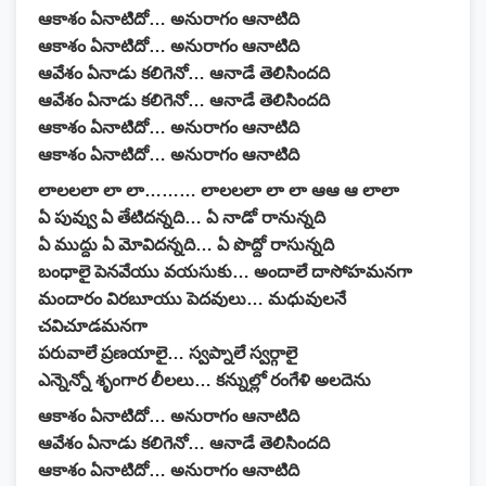
ఆకాశం ఏనాటిదో… అనురాగం ఆనాటిది
ఆకాశం ఏనాటిదో… అనురాగం ఆనాటిది
ఆవేశం ఏనాడు కలిగెనో… ఆనాడే తెలిసిందది
ఆవేశం ఏనాడు కలిగెనో… ఆనాడే తెలిసిందది
ఆకాశం ఏనాటిదో… అనురాగం ఆనాటిది
ఆకాశం ఏనాటిదో… అనురాగం ఆనాటిది
లాలలలా లా లా……… లాలలలా లా లా ఆఆ ఆ లాలా
ఏ పువ్వు ఏ తేటిదన్నది… ఏ నాడో రానున్నది
ఏ ముద్దు ఏ మోవిదన్నది… ఏ పొద్దో రాసున్నది
బంధాలై పెనవేయు వయసుకు… అందాలే దాసోహమనగా
మందారం విరబూయు పెదవులు… మధువులనే
చవిచూడమనగా
పరువాలే ప్రణయాలై… స్వప్నాలే స్వర్గాలై
ఎన్నెన్నో శృంగార లీలలు… కన్నుల్లో రంగేళి అలదెను
ఆకాశం ఏనాటిదో… అనురాగం ఆనాటిది
ఆవేశం ఏనాడు కలిగెనో… ఆనాడే తెలిసిందది
ఆకాశం ఏనాటిదో… అనురాగం ఆనాటిది