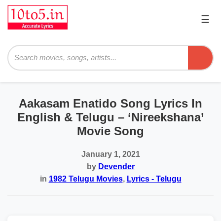
☰
Pri
Me
Searc
Aakasam Enatido Song Lyrics In
English & Telugu – ‘Nireekshana’
Movie Song
January 1, 2021
by
Devender
in
1982 Telugu Movies
,
Lyrics - Telugu