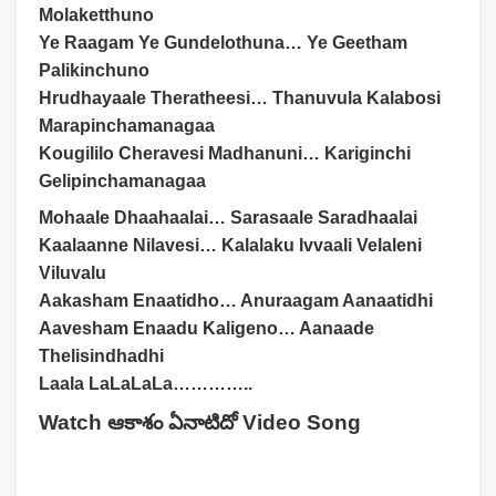
Molaketthuno
Ye Raagam Ye Gundelothuna… Ye Geetham
Palikinchuno
Hrudhayaale Theratheesi… Thanuvula Kalabosi
Marapinchamanagaa
Kougililo Cheravesi Madhanuni… Kariginchi
Gelipinchamanagaa
Mohaale Dhaahaalai… Sarasaale Saradhaalai
Kaalaanne Nilavesi… Kalalaku Ivvaali Velaleni
Viluvalu
Aakasham Enaatidho… Anuraagam Aanaatidhi
Aavesham Enaadu Kaligeno… Aanaade
Thelisindhadhi
Laala LaLaLaLa…………..
Watch ఆకాశం ఏనాటిదో Video Song