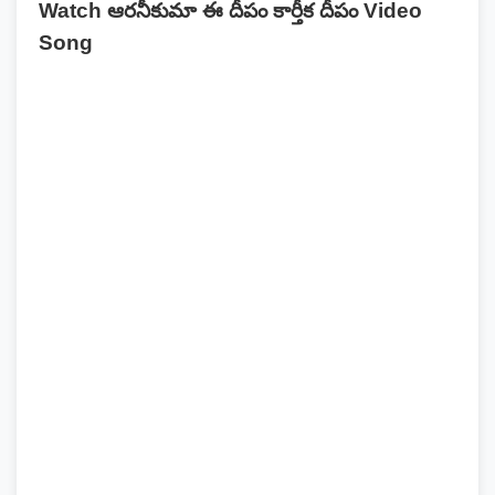
Watch ఆరనీకుమా ఈ దీపం కార్తీక దీపం Video
Song