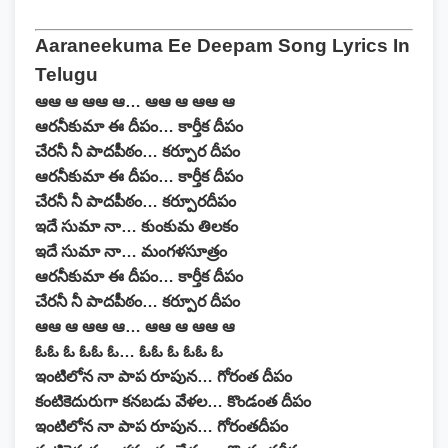
Aaraneekuma Ee Deepam Song Lyrics In
Telugu
ఆఆ ఆ ఆఆ ఆ… ఆఆ ఆ ఆఆ ఆ
ఆరనీకుమా ఈ దీపం… కార్తీక దీపం
చేరనీ నీ పాదపీఠం… కర్పూర దీపం
ఆరనీకుమా ఈ దీపం… కార్తీక దీపం
చేరనీ నీ పాదపీఠం… కర్పూరదీపం
ఇదే సుమా నా… కుంకుమ తిలకం
ఇదే సుమా నా… మంగళసూత్రం
ఆరనీకుమా ఈ దీపం… కార్తీక దీపం
చేరనీ నీ పాదపీఠం… కర్పూర దీపం
ఆఆ ఆ ఆఆ ఆ… ఆఆ ఆ ఆఆ ఆ
ఓఓ ఓ ఓఓ ఓ… ఓఓ ఓ ఓఓ ఓ
ఇంటిలోన నా పాప రూపున… గోరంత దీపం
కంటికెదురుగా కనబడు వేళల… కొండంత దీపం
ఇంటిలోన నా పాప రూపున… గోరంతదీపం