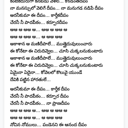
కంటికెదురుగా కనబడు వేళల… కొండంతదీపం
నా మనస్సులో వెలిగే దీపం… నా మనుగడ నడిపే దీపం
ఆరనీకుమా ఈ దీపం… కార్తీకదీపం
చేరనీ నీ పాదపీఠం… కర్పూరదీపం
ఆఆ ఆ ఆఆ ఆ… ఆఆ ఆ ఆఆ ఆ
ఆఆ ఆ ఆఆ ఆ… ఆ ఆఆ ఆఆ
ఆకాశాన ఆ మణిదీపాలే… ముత్తైదువులుంచారు
ఈ కోనేటా ఈ చిరుదివ్వెల… చూసి చుక్కలనుకుంటారు
ఆకాశాన ఆ మణిదీపాలే… ముత్తైదువులుంచారు
ఈ కోనేటా ఈ చిరుదివ్వెల… చూసి చుక్కలనుకుంటారు
ఏమైనా ఏదైనా… కోవెలలో కొలువై యుండే
దేవికి పట్టిన హారతులే…
ఆరనీకుమా ఈ దీపం… కార్తీక దీపం
చేరనీ నీ పాదపీఠం… కర్పూర దీపం
చేరనీ నీ పాదపీఠం… నా ప్రాణదీపం
ఆఆ ఆ ఆఆ ఆ… ఆఆ ఆ ఆఆ ఆ
ఆఆ ఆ ఆఆ ఆ… ఆ ఆఆ ఆఆ
నోచిన నోములు… పండెనని ఈ ఆనంద దీపం