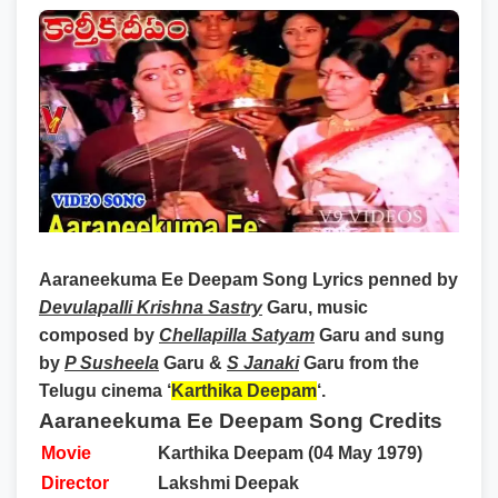
Aaraneekuma Ee Deepam Song Lyrics
penned by
Devulapalli Krishna Sastry
Garu, music
composed by
Chellapilla Satyam
Garu and sung
by
P Susheela
Garu &
S Janaki
Garu from the
Telugu cinema ‘
Karthika Deepam
‘.
Aaraneekuma Ee Deepam Song Credits
Movie
Karthika Deepam (04 May 1979)
Director
Lakshmi Deepak