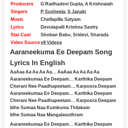
Producers
G Radhadevi Gupta, A Krishnaiah
Singers
P Susheela
,
S Janaki
Music
Chellapilla Satyam
Lyrics
Devulapalli Krishna Sastry
Star Cast
Shoban Babu, Sridevi, Sharada
Video Source
v9 Videos
Aaraneekuma Ee Deepam Song
Lyrics In English
AaAaa Aa Aa Aa Aa… AaAaa Aa Aa Aa Aa
Aaraneekumaa Ee Deepam… Karthika Deepam
Cherani Nee Paadhapeetam… Karpoora Deepam
Aaraneekumaa Ee Deepam… Karthika Deepam
Cherani Nee Paadhapeetam… Karpoora Deepam
Idhe Sumaa Naa Kumkuma Thilakam
Idhe Sumaa Naa Mangalasuthram
Aaraneekumaa Ee Deepam… Karthika Deepam