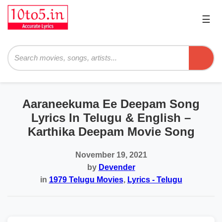
☰
Pri
Me
Searc
Aaraneekuma Ee Deepam Song
Lyrics In Telugu & English –
Karthika Deepam Movie Song
November 19, 2021
by
Devender
in
1979 Telugu Movies
,
Lyrics - Telugu