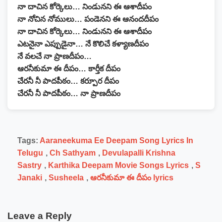
నా దాచిన కోర్కెలు… నిండునని ఈ ఆశాదీపం
నా నోచిన నోములు… పండెనని ఈ ఆనందదీపం
నా దాచిన కోర్కెలు… నిండునని ఈ ఆశాదీపం
ఎటనైనా ఎప్పుడైనా… నే కొలిచే కళ్యాణదీపం
నే వలచే నా ప్రాణదీపం…
ఆరనీకుమా ఈ దీపం… కార్తీక దీపం
చేరనీ నీ పాదపీఠం… కర్పూర దీపం
చేరనీ నీ పాదపీఠం… నా ప్రాణదీపం
Tags:
Aaraneekuma Ee Deepam Song Lyrics In
Telugu
,
Ch Sathyam
,
Devulapalli Krishna
Sastry
,
Karthika Deepam Movie Songs Lyrics
,
S
Janaki
,
Susheela
,
ఆరనీకుమా ఈ దీపం lyrics
Leave a Reply