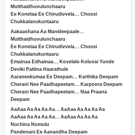
Mutthaidhuvulunchaaru
Ee Konetaa Ee Chirudivvela… Choosi
Chukkalanukuntaaru
Aakaashana Aa Manideepaale…
Mutthaidhuvulunchaaru
Ee Konetaa Ee Chirudivvela… Choosi
Chukkalanukuntaaru
Emainaa Edhainaa… Kovelalo Koluvai Yunde
Deviki Pattina Haarathule
Aaraneekumaa Ee Deepam… Karthika Deepam
Cherani Nee Paadhapeetam… Karpoora Deepam
Cherani Nee Paadhapeetam… Naa Praana
Deepam
AaAaa Aa Aa Aa Aa… AaAaa Aa Aa Aa Aa
AaAaa Aa Aa Aa Aa… AaAaa Aa Aa Aa
Nochina Nomulu
Pandenani Ee Aanandha Deepam