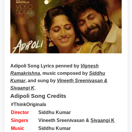
Adipoli Song Lyrics
penned by
Vignesh
Ramakrishna
, music composed by
Siddhu
Kumar
, and sung by
Vineeth Sreenivasan &
Sivaangi K
.
Adipoli Song Credits
#ThinkOriginals
Director
Siddhu Kumar
Singers
Vineeth Sreenivasan &
Sivaangi K
Music
Siddhu Kumar