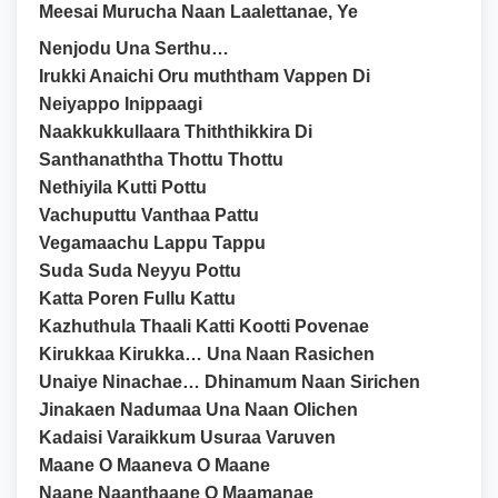
Meesai Murucha Naan Laalettanae, Ye
Nenjodu Una Serthu…
Irukki Anaichi Oru muththam Vappen Di
Neiyappo Inippaagi
Naakkukkullaara Thiththikkira Di
Santhanaththa Thottu Thottu
Nethiyila Kutti Pottu
Vachuputtu Vanthaa Pattu
Vegamaachu Lappu Tappu
Suda Suda Neyyu Pottu
Katta Poren Fullu Kattu
Kazhuthula Thaali Katti Kootti Povenae
Kirukkaa Kirukka… Una Naan Rasichen
Unaiye Ninachae… Dhinamum Naan Sirichen
Jinakaen Nadumaa Una Naan Olichen
Kadaisi Varaikkum Usuraa Varuven
Maane O Maaneva O Maane
Naane Naanthaane O Maamanae