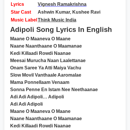
Lyrics
Vignesh Ramakrishna
Star Cast
Ashwin Kumar, Kushee Ravi
Music Label
Think Music India
Adipoli Song Lyrics In English
Maane O Maaneva O Maane
Naane Naanthaane O Maamanae
Kedi Killaadi Rowdi Naanae
Meesai Murucha Naan Laalettanae
Onam Saree Ya Atti Maiya Vachu
Slow Movil Vanthaale Aaromalae
Mama Ponnellaam Venaam
Sonna Penne En Istam Nee Neethaanae
Adi Adi Adipoli… Adipoli
Adi Adi Adipoli
Maane O Maaneva O Maane
Naane Naanthaane O Maamanae
Kedi Killaadi Rowdi Naanae