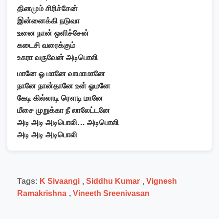
தினமும் சிரிச்சேன்
இன்னைக்கி நடுவா
உனை நான் ஒளிச்சேன்
கடைசி வரைக்கும்
உசுரா வருவேன் அடிபொலி
மானே ஓ மானே வாமாமானே
நானே நான்தானே உன் ஓமனே
கேடி கில்லாடி ரௌடி மானே
மீசை முறுக்கா நீ லாலேட்டனே
அடி அடி அடிபொலி… அடிபொலி
அடி அடி அடிபொலி
Tags:
K Sivaangi
,
Siddhu Kumar
,
Vignesh
Ramakrishna
,
Vineeth Sreenivasan