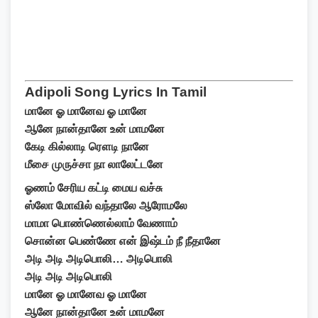
Adipoli Song Lyrics In Tamil
மானே ஓ மானேவ ஓ மானே
ஆனே நான்தானே உன் மாமனே
கேடி கில்லாடி ரௌடி நானே
மீசை முருச்சா நா லாலேட்டனே
ஓணம் சேரிய கட்டி மைய வச்சு
ஸ்லோ மோவில் வந்தாலே ஆரோமலே
மாமா பொண்ணெல்லாம் வேணாம்
சொன்ன பெண்ணே என் இஷ்டம் நீ நீதானே
அடி அடி அடிபொலி… அடிபொலி
அடி அடி அடிபொலி
மானே ஓ மானேவ ஓ மானே
ஆனே நான்தானே உன் மாமனே