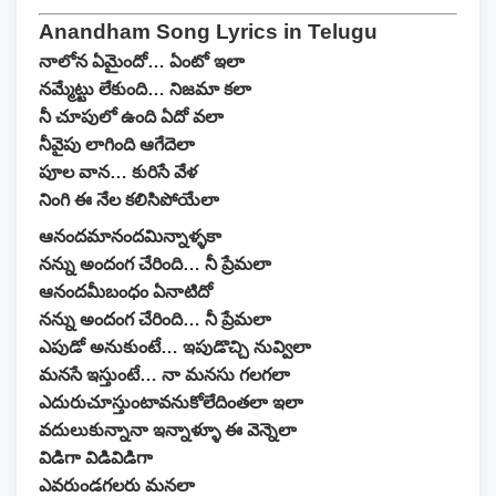
Anandham Song Lyrics in Telugu
నాలోన ఏమైందో… ఏంటో ఇలా
నమ్మేట్టు లేకుంది… నిజమా కలా
నీ చూపులో ఉంది ఏదో వలా
నీవైపు లాగింది ఆగేదెలా
పూల వాన… కురిసే వేళ
నింగి ఈ నేల కలిసిపోయేలా
ఆనందమానందమిన్నాళ్ళకా
నన్ను అందంగ చేరింది… నీ ప్రేమలా
ఆనందమీబంధం ఏనాటిదో
నన్ను అందంగ చేరింది… నీ ప్రేమలా
ఎపుడో అనుకుంటే… ఇపుడొచ్చి నువ్విలా
మనసే ఇస్తుంటే… నా మనసు గలగలా
ఎదురుచూస్తుంటావనుకోలేదింతలా ఇలా
వదులుకున్నానా ఇన్నాళ్ళూ ఈ వెన్నెలా
విడిగా విడివిడిగా
ఎవరుండగలరు మనలా