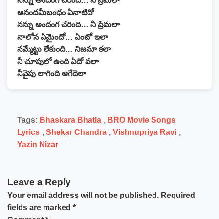
నన్ను అందంగ చేరింది… నీ ప్రేమలా
ఆనందమీబంధం ఏనాటిదో
నన్ను అందంగ చేరింది… నీ ప్రేమలా
నాలోన ఏమైందో… ఏంటో ఇలా
నమ్మేట్టు లేకుంది… నిజమా కలా
నీ చూపులో ఉంది ఏదో వలా
నీవైపు లాగింది ఆగేదెలా
Tags:
Bhaskara Bhatla
,
BRO Movie Songs
Lyrics
,
Shekar Chandra
,
Vishnupriya Ravi
,
Yazin Nizar
Leave a Reply
Your email address will not be published.
Required
fields are marked
*