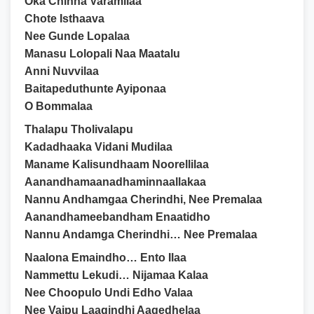
Oka Chinna Varamilaa
Chote Isthaava
Nee Gunde Lopalaa
Manasu Lolopali Naa Maatalu
Anni Nuvvilaa
Baitapeduthunte Ayiponaa
O Bommalaa
Thalapu Tholivalapu
Kadadhaaka Vidani Mudilaa
Maname Kalisundhaam Noorellilaa
Aanandhamaanadhaminnaallakaa
Nannu Andhamgaa Cherindhi, Nee Premalaa
Aanandhameebandham Enaatidho
Nannu Andamga Cherindhi… Nee Premalaa
Naalona Emaindho… Ento Ilaa
Nammettu Lekudi… Nijamaa Kalaa
Nee Choopulo Undi Edho Valaa
Nee Vaipu Laagindhi Aagedhelaa