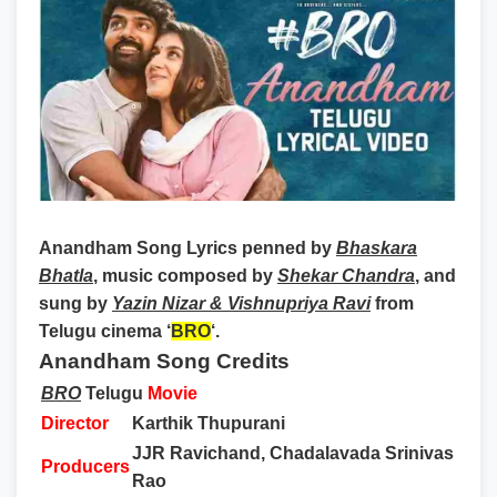
Anandham Song Lyrics
penned by
Bhaskara
Bhatla
, music composed by
Shekar Chandra
, and
sung by
Yazin Nizar & Vishnupriya Ravi
from
Telugu cinema ‘
BRO
‘.
Anandham Song Credits
BRO
Telugu
Movie
Director
Karthik Thupurani
JJR Ravichand, Chadalavada Srinivas
Producers
Rao