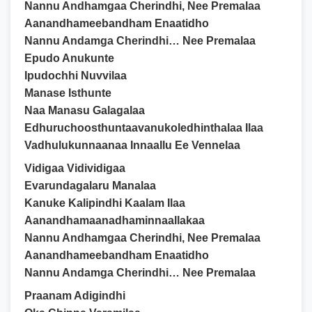
Nannu Andhamgaa Cherindhi, Nee Premalaa
Aanandhameebandham Enaatidho
Nannu Andamga Cherindhi… Nee Premalaa
Epudo Anukunte
Ipudochhi Nuvvilaa
Manase Isthunte
Naa Manasu Galagalaa
Edhuruchoosthuntaavanukoledhinthalaa Ilaa
Vadhulukunnaanaa Innaallu Ee Vennelaa
Vidigaa Vidividigaa
Evarundagalaru Manalaa
Kanuke Kalipindhi Kaalam Ilaa
Aanandhamaanadhaminnaallakaa
Nannu Andhamgaa Cherindhi, Nee Premalaa
Aanandhameebandham Enaatidho
Nannu Andamga Cherindhi… Nee Premalaa
Praanam Adigindhi