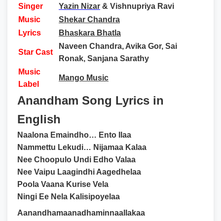
Singer
Yazin Nizar
& Vishnupriya Ravi
Music
Shekar Chandra
Lyrics
Bhaskara Bhatla
Naveen Chandra, Avika Gor, Sai
Star Cast
Ronak, Sanjana Sarathy
Music
Mango Music
Label
Anandham Song Lyrics in
English
Naalona Emaindho… Ento Ilaa
Nammettu Lekudi… Nijamaa Kalaa
Nee Choopulo Undi Edho Valaa
Nee Vaipu Laagindhi Aagedhelaa
Poola Vaana Kurise Vela
Ningi Ee Nela Kalisipoyelaa
Aanandhamaanadhaminnaallakaa