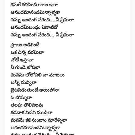
కనుకే కలిపిందీ కాలం ఇలా
ఆనందమానందమిన్నాళ్ళకా
నన్ను అందంగ చేరింది… నీ ప్రేమలా
ఆనందమీబంధం ఏనాటిదో
నన్ను అందంగ చేరింది… నీ ప్రేమలా
ప్రాణం అడిగిందీ
ఒక చిన్న వరమిలా
చోటే ఇస్తావా
నీ గుండె లోపలా
మనసు లోలోపలి నా మాటలు
అన్నీ నువ్విలా
బైటపెడుతుంటే అయిపోనా
ఓ బొమ్మలా
తలపు తొలివలపు
కడదాక విడని ముడిలా
మనమే కలిసుందాం నూరేళ్ళిలా
ఆనందమానందమిన్నాళ్ళకా