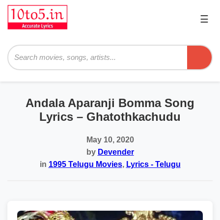
☰
Pri
Me
Searc
Andala Aparanji Bomma Song
Lyrics – Ghatothkachudu
May 10, 2020
by
Devender
in
1995 Telugu Movies
,
Lyrics - Telugu