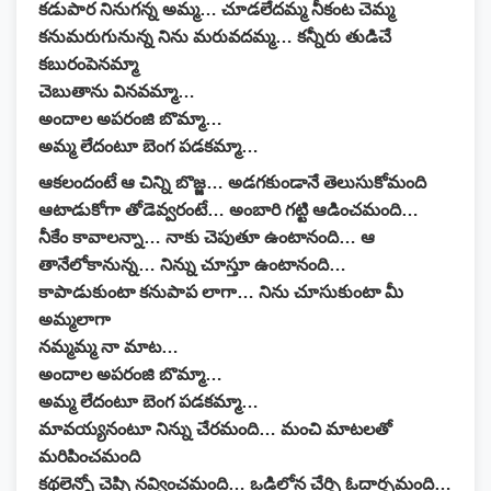
కడుపార నినుగన్న అమ్మ… చూడలేదమ్మ నీకంట చెమ్మ
కనుమరుగునున్న నిను మరువదమ్మ… కన్నీరు తుడిచే
కబురంపెనమ్మా
చెబుతాను వినవమ్మా…
అందాల అపరంజి బొమ్మా…
అమ్మ లేదంటూ బెంగ పడకమ్మా…
ఆకలందంటే ఆ చిన్ని బొజ్జ… అడగకుండానే తెలుసుకోమంది
ఆటాడుకోగా తోడెవ్వరంటే… అంబారి గట్టి ఆడించమంది…
నీకేం కావాలన్నా… నాకు చెపుతూ ఉంటానంది… ఆ
తానేలోకానున్న… నిన్ను చూస్తూ ఉంటానంది…
కాపాడుకుంటా కనుపాప లాగా… నిను చూసుకుంటా మీ
అమ్మలాగా
నమ్మమ్మ నా మాట…
అందాల అపరంజి బొమ్మా…
అమ్మ లేదంటూ బెంగ పడకమ్మా…
మావయ్యనంటూ నిన్ను చేరమంది… మంచి మాటలతో
మరిపించమంది
కథలెన్నో చెప్పి నవ్వించమంది… ఒడిలోన చేర్చి ఓదార్చమంది…