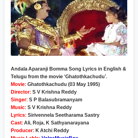
Andala Aparanji Bomma Song Lyrics in English &
Telugu from the movie ‘Ghatothkachudu’.
Movie:
Ghatothkachudu (03 May 1995)
Director:
S V Krishna Reddy
Singer:
S P Balasubramanyam
Music:
S V Krishna Reddy
Lyrics:
Sirivennela Seetharama Sastry
Cast:
Ali, Roja, K Sathyanarayana
Producer:
K Atchi Reddy