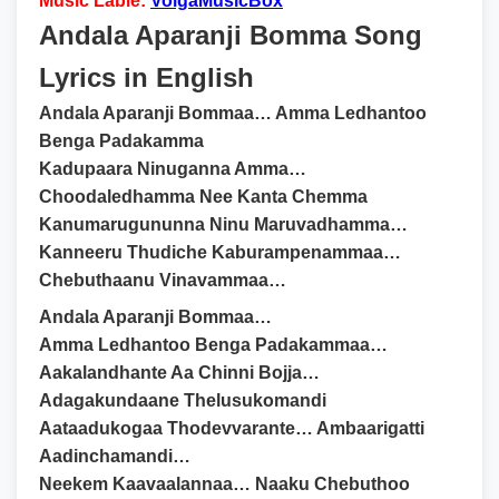
Music Lable:
VolgaMusicBox
Andala Aparanji Bomma Song
Lyrics in English
Andala Aparanji Bommaa… Amma Ledhantoo
Benga Padakamma
Kadupaara Ninuganna Amma…
Choodaledhamma Nee Kanta Chemma
Kanumarugununna Ninu Maruvadhamma…
Kanneeru Thudiche Kaburampenammaa…
Chebuthaanu Vinavammaa…
Andala Aparanji Bommaa…
Amma Ledhantoo Benga Padakammaa…
Aakalandhante Aa Chinni Bojja…
Adagakundaane Thelusukomandi
Aataadukogaa Thodevvarante… Ambaarigatti
Aadinchamandi…
Neekem Kaavaalannaa… Naaku Chebuthoo