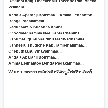
Devunni Adigi Dheevenalu Thechhe Pani Meeda
Vellindhi..
Andala Aparanji Bommaa… Amma Ledhantoo
Benga Padakamma
Kadupaara Ninuganna Amma…
Choodaledhamma Nee Kanta Chemma
Kanumarugununna Ninu Maruvadhamma…
Kanneeru Thudiche Kaburampenammaa…
Chebuthaanu Vinavammaa…
Andala Aparanji Bommaa…
Amma Ledhantoo Benga Padakammaa…
Watch అందాల అపరంజి బొమ్మా వీడియో సాంగ్