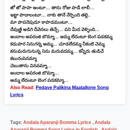
జో జో పాపా అంటూ… తాను రోజు పాడే లాలీ…
ఇట్టా పాడాలంటూ… నాకు తానే నేర్పింది తల్లి..
మా పాపనెపుడూ కాపాడమంటూ…
దేవుణ్ణి అడిగి దీవెనలు తెచ్చే… పని మీద వెళ్ళింది…
అందాల అపరంజి బొమ్మా… అమ్మ లేదంటూ బెంగ పడకమ్మ
కడుపార నినుగన్న అమ్మ… చూడలేదమ్మ నీకంటి చెమ్మ
కనుమరుగునున్న నిను మరువదమ్మ… కన్నీరు తుడిచే
కబురంపెనమ్మా
చెబుతాను వినవమ్మా…
అందాల అపరంజి బొమ్మా…
అమ్మ లేదంటూ బెంగ పడకమ్మా…
Also Read:
Pedave Palikina Maatallone Song
Lyrics
Tags:
Andala Aparanji Bomma Lyrics
,
Andala
Aparanji Bomma Song Lyrics in English
,
Andala