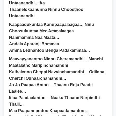
Untaanandhi… Aa
Thaanelokaanunna Ninnu Choosthoo
Untaanandhi…
Kaapaadukuntaa Kanupaapalaagaa… Ninu
Choosukuntaa Mee Ammalaagaa
Nammamma Naa Maata…
Andala Aparanji Bommaa…
Amma Ledhantoo Benga Padakammaa…
Maavayyanantoo Ninnu Cheramandhi… Manchi
Maatalatho Maripinchamandhi
Kathalenno Cheppi Navvinchamandhi… Odilona
Cherchi Odhaarchamandhi…
Jo Jo Paapaa Antoo… Thaanu Roju Paade
Laalee…
Ittaa Paadaalantoo… Naaku Thaane Nerpindhi
Thalli…
Maa Paapanepudoo Kaapaadamantoo…