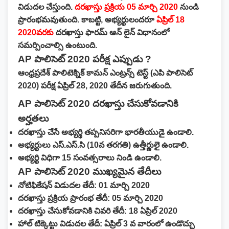
విడుదల చేస్తుంది.
దరఖాస్తు ప్రక్రియ 05 మార్చి 2020
నుండి
ప్రారంభమవుతుంది. కాబట్టి, అభ్యర్థులందరూ
ఏప్రిల్ 18
2020వరకు
దరఖాస్తు ఫారమ్ ఆన్ లైన్ విధానంలో
సమర్పించాల్సి ఉంటుంది.
AP పాలిసెట్ 2020 పరీక్ష ఎప్పుడు ?
ఆంధ్రప్రదేశ్ పాలిటెక్నిక్ కామన్ ఎంట్రన్స్ టెస్ట్ (ఎపి పాలిసెట్
2020) పరీక్ష ఏప్రిల్ 28, 2020 తేదీన జరుగుతుంది.
AP పాలిసెట్ 2020 దరఖాస్తు చేసుకోవడానికి
అర్హతలు
దరఖాస్తు చేసే అభ్యర్థి తప్పనిసరిగా భారతీయుడై ఉండాలి.
అభ్యర్థులు ఎస్.ఎస్.సి (10వ తరగతి) ఉత్తీర్ణులై ఉండాలి.
అభ్యర్థి విధిగా 15 సంవత్సరాలు నిండి ఉండాలి.
AP పాలిసెట్ 2020 ముఖ్యమైన తేదీలు
నోటిఫికేషన్ విడుదల తేదీ: 01 మార్చి 2020
దరఖాస్తు ప్రక్రియ ప్రారంభ తేదీ: 05 మార్చి 2020
దరఖాస్తు చేసుకోవడానికి చివరి తేదీ: 18 ఏప్రిల్ 2020
హాల్ టిక్కెట్టు విడుదల తేదీ: ఏప్రిల్ 3 వ వారంలో ఉండొచ్చు