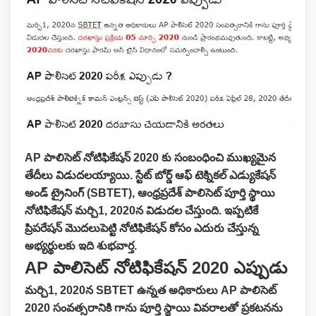
AP పాలిసెట్ నోటిఫికేషన్ 2020 కు సంబంధించి ముఖ్యమైన
తేదీలు విడుదలయ్యాయి. స్టేట్ బోర్డ్ ఆఫ్ టెక్నికల్ ఎడ్యుకేషన్
అండ్ ట్రైనింగ్ (SBTET), ఆంధ్రప్రదేశ్ పాలిసెట్ పూర్తి స్థాయి
నోటిఫికేషన్ మర్చి1, 2020న విడుదల చేస్తుంది. ఇప్పటికే
ప్రిపరేషన్ మొదలుపెట్టి నోటిఫికేషన్ కోసం ఎదురు చేస్తున్న
అభ్యర్థులకు ఇది శుభవార్త.
AP పాలిసెట్ నోటిఫికేషన్ 2020 ఎప్పుడు
మర్చి1, 2020న SBTET ఉన్నత అధికారులు AP పాలిసెట్
2020 సంవత్సరానికి గాను పూర్తి స్థాయి వివరాలతో ప్రకటనను