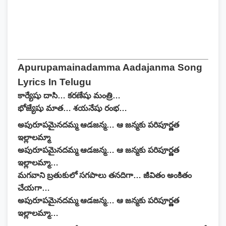
Apurupamainadamma Aadajanma Song
Lyrics In Telugu
కార్యేషు దాసి… కరణేషు మంత్రి…
భోజ్యేషు మాత… శయనేషు రంభ…
అపురూపమైనదమ్మ ఆడజన్మ… ఆ జన్మకు పరిపూర్ణత
ఇల్లాలమ్మా
అపురూపమైనదమ్మ ఆడజన్మ… ఆ జన్మకు పరిపూర్ణత
ఇల్లాలమ్మా…
మగవాని బ్రతుకులో సగపాలు తనదిగా… జీవితం అంకితం
చేయగా…
అపురూపమైనదమ్మ ఆడజన్మ… ఆ జన్మకు పరిపూర్ణత
ఇల్లాలమ్మా…