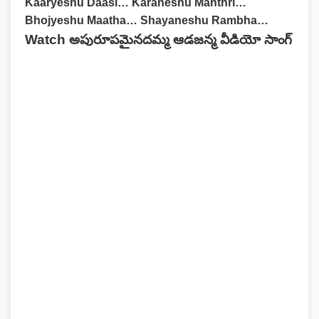
Kaaryeshu Daasi… Karaneshu Manthri…
Bhojyeshu Maatha… Shayaneshu Rambha…
Watch అపురూపమైనదమ్మ ఆడజన్మ వీడియో సాంగ్