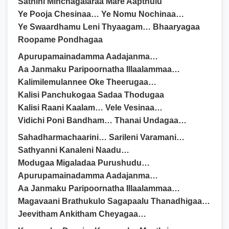
Sathini Minchagalaraa Mare Aapthulu
Ye Pooja Chesinaa… Ye Nomu Nochinaa…
Ye Swaardhamu Leni Thyaagam… Bhaaryagaa
Roopame Pondhagaa
Apurupamainadamma Aadajanma…
Aa Janmaku Paripoornatha Illaalammaa…
Kalimilemulannee Oke Theerugaa…
Kalisi Panchukogaa Sadaa Thodugaa
Kalisi Raani Kaalam… Vele Vesinaa…
Vidichi Poni Bandham… Thanai Undagaa…
Sahadharmachaarini… Sarileni Varamani…
Sathyanni Kanaleni Naadu…
Modugaa Migaladaa Purushudu…
Apurupamainadamma Aadajanma…
Aa Janmaku Paripoornatha Illaalammaa…
Magavaani Brathukulo Sagapaalu Thanadhigaa…
Jeevitham Ankitham Cheyagaa…