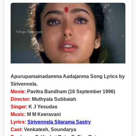
Apurupamainadamma Aadajanma Song Lyrics by
Sirivennela.
Movie:
Pavitra Bandham (16 September 1996)
Director:
Muthyala Subbaiah
Singer:
K J Yesudas
Music:
M M Keeravani
Lyrics:
Sirivennela Sitarama Sastry
Cast:
Venkatesh, Soundarya