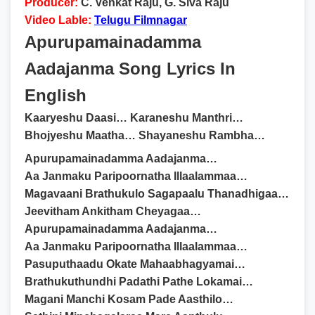
Producer:
C. Venkat Raju, G. Siva Raju
Video Lable:
Telugu Filmnagar
Apurupamainadamma
Aadajanma Song Lyrics In
English
Kaaryeshu Daasi… Karaneshu Manthri…
Bhojyeshu Maatha… Shayaneshu Rambha…
Apurupamainadamma Aadajanma…
Aa Janmaku Paripoornatha Illaalammaa…
Magavaani Brathukulo Sagapaalu Thanadhigaa…
Jeevitham Ankitham Cheyagaa…
Apurupamainadamma Aadajanma…
Aa Janmaku Paripoornatha Illaalammaa…
Pasuputhaadu Okate Mahaabhagyamai…
Brathukuthundhi Padathi Pathe Lokamai…
Magani Manchi Kosam Pade Aasthilo…