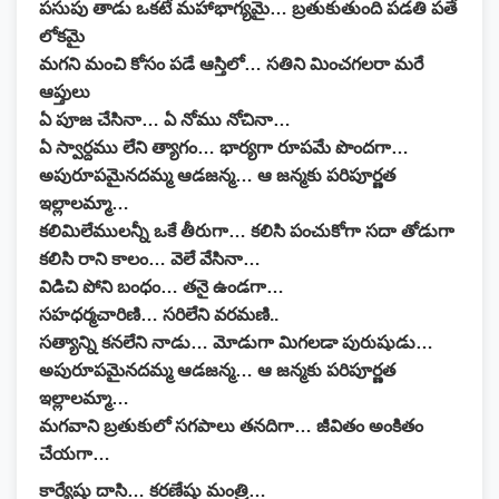
పసుపు తాడు ఒకటే మహాభాగ్యమై… బ్రతుకుతుంది పడతి పతే
లోకమై
మగని మంచి కోసం పడే ఆస్తిలో… సతిని మించగలరా మరే
ఆప్తులు
ఏ పూజ చేసినా… ఏ నోము నోచినా…
ఏ స్వార్దము లేని త్యాగం… భార్యగా రూపమే పొందగా…
అపురూపమైనదమ్మ ఆడజన్మ… ఆ జన్మకు పరిపూర్ణత
ఇల్లాలమ్మా…
కలిమిలేములన్నీ ఒకే తీరుగా… కలిసి పంచుకోగా సదా తోడుగా
కలిసి రాని కాలం… వెలే వేసినా…
విడిచి పోని బంధం… తనై ఉండగా…
సహధర్మచారిణి… సరిలేని వరమణి..
సత్యాన్ని కనలేని నాడు… మోడుగా మిగలడా పురుషుడు…
అపురూపమైనదమ్మ ఆడజన్మ… ఆ జన్మకు పరిపూర్ణత
ఇల్లాలమ్మా…
మగవాని బ్రతుకులో సగపాలు తనదిగా… జీవితం అంకితం
చేయగా…
కార్యేషు దాసి… కరణేషు మంత్రి…