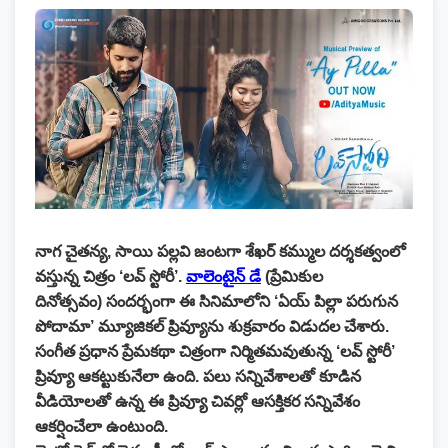
నాగ చైతన్య, సాయి పల్లవి జంటగా శేఖర్ కమ్ముల దర్శకత్వంలో
వస్తున్న చిత్రం ‘లవ్ స్టోరీ’.
వాలెంటైన్ డే
(ప్రేమికుల
దినోత్సవం) సందర్భంగా ఈ సినిమాలోని ‘ఏయ్ పిల్లా పరుగున
పోదామా’ మ్యూజికల్ ప్రివ్యూను శుక్రవారం విడుదల చేశారు.
సంగీత ప్రధాన ప్రేమకథా చిత్రంగా నిర్మితమవుతున్న ‘లవ్ స్టోరీ’
ప్రివ్యూ ఆకట్టుకునేలా ఉంది. పలు సన్నివేశాలతో కూడిన
వీడియోలతో ఉన్న ఈ ప్రివ్యూ చివర్లో ఆసక్తికర సన్నివేశం
ఆకర్షించేలా ఉంటుంది.