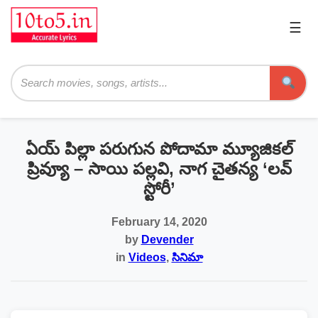
☰
Pri
Me
Searc
ఏయ్ పిల్లా పరుగున పోదామా మ్యూజికల్
ప్రివ్యూ – సాయి పల్లవి, నాగ చైతన్య ‘లవ్
స్టోరీ’
February 14, 2020
by
Devender
in
Videos
,
సినిమా