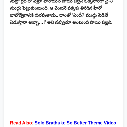
మెట్రో రైల్ లో వెళ్తూ హీరోయిన్ సాయి పల్లవి ఒక్కసారిగా చై ని
ముద్దు పెట్టుకుంటుంది. ఆ వెంటనే పక్కకు తిరిగిన హీరో
భావోద్వేగానికి గురవుతాడు.. దాంతో ‘ఏందీ? ముద్దు పెడితే
ఏడుస్తారా అబ్బా…!’ అని నవ్వుతూ అంటుంది సాయి పల్లవి.
Read Also
:
Solo Brathuke So Better Theme Video