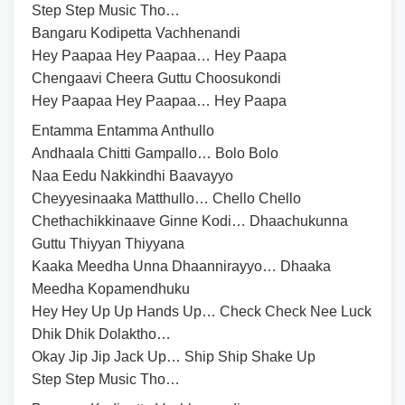
Step Step Music Tho…
Bangaru Kodipetta Vachhenandi
Hey Paapaa Hey Paapaa… Hey Paapa
Chengaavi Cheera Guttu Choosukondi
Hey Paapaa Hey Paapaa… Hey Paapa
Entamma Entamma Anthullo
Andhaala Chitti Gampallo… Bolo Bolo
Naa Eedu Nakkindhi Baavayyo
Cheyyesinaaka Matthullo… Chello Chello
Chethachikkinaave Ginne Kodi… Dhaachukunna
Guttu Thiyyan Thiyyana
Kaaka Meedha Unna Dhaannirayyo… Dhaaka
Meedha Kopamendhuku
Hey Hey Up Up Hands Up… Check Check Nee Luck
Dhik Dhik Dolaktho…
Okay Jip Jip Jack Up… Ship Ship Shake Up
Step Step Music Tho…