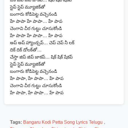
స్టెప్ స్టెప్ మ్యూజిక్‌తో
బంగారు కోడిపెట్ట వచ్చెనండి
హే పాపా హే పాపా… హే పాప
చెంగావి చీర గుట్టు చూసుకోండి
హే పాపా హే పాపా… హే పాప
అప్ అప్ హ్యాండ్సప్… చెప్ చెప్ నీ లక్
దిక్ దిక్ డోలక్‌తో…
చేస్తా జిప్ జిప్ జాకప్… షిక్ షిక్ షేకప్
స్టెప్ స్టెప్ మ్యూజిక్‌తో
బంగారు కోడిపెట్ట వచ్చెనండి
హే పాపా, హే పాపా… హే పాప
చెంగావి చీర గుట్టు చూసుకోండి
హే పాపా, హే పాపా… హే పాప
Tags:
Bangaru Kodi Petta Song Lyrics Telugu
,