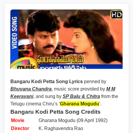
Bangaru Kodi Petta Song Lyrics
penned by
Bhuvana Chandra
, music score provided by
M M
Keeravani
, and sung by
SP Balu & Chitra
from the
Telugu cinema Chiru’s ‘
Gharana Mogudu
‘.
Bangaru Kodi Petta Song Credits
Movie
Gharana Mogudu (09 April 1992)
Director
K. Raghavendra Rao