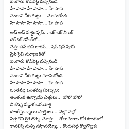
బంగారు కోడిపెట్ట వచ్చెనండి
హే పాపా హే పాపా… హే పాప
చెంగావి చీర గుట్టు… చూసుకోండి
హే పాపా హే పాపా… హే పాప
అప్ అప్ హ్యాండ్సప్… చెక్ చెక్ నీ లక్
దిక్ దిక్ డోలక్‌తో…
చేస్తా జిప్ జిప్ జాకప్… షిప్ షిప్ షేకప్
స్టెప్ స్టెప్ మ్యూజిక్‌తో
బంగారు కోడిపెట్ట వచ్చెనండి
హే పాపా హే పాపా… హే పాప
చెంగావి చీర గుట్టు చూసుకోండి
హే పాపా హే పాపా… హే పాప
ఒంతమ్మ ఒంతమ్మ సుబ్బులు
అంతంత ఉన్నాయ్ ఎత్తులు… బోలొ బోలో
నీ కన్ను పడ్డాక ఓరయ్యో
పొంగేస్తున్నాయి సొత్తులు… చెల్లొ చెల్లో
సిగ్గులేని రైక టెక్కు చూస్తా… గోలుమాలు కోక పొంగులో
కావలిస్తే మళ్ళి వస్తానయ్యో… కొంగుపట్టి కొల్లగొట్టకు