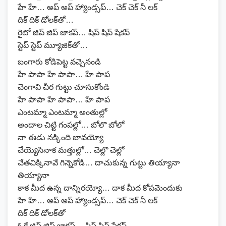
హే హే… అప్ అప్ హ్యాండ్సప్… చెక్ చెక్ నీ లక్
దిక్ దిక్ డోలక్‌తో…
రైటో జిప్ జిప్ జాకప్… షిప్ షిప్ షేకప్
స్టెప్ స్టెప్ మ్యూజిక్‌తో…
బంగారు కోడిపెట్ట వచ్చెనండి
హే పాపా హే పాపా… హే పాప
చెంగావి చీర గుట్టు చూసుకోండి
హే పాపా హే పాపా… హే పాప
ఎంటమ్మా ఎంటమ్మా అంతుల్లో
అందాల చిట్టి గంపల్లో… బోలొ బోలో
నా ఈడు నక్కింది బావయ్యో
చేయ్యెసినాక మత్తుల్లో… చెల్లొ చెల్లో
చేతచిక్కినావే గిన్నెకోడి… దాచుకున్న గుట్టు తియ్యానా
తియ్యానా
కాక మీద ఉన్న దాన్నిరయ్యో… దాక మీద కోపమెందుకు
హే హే… అప్ అప్ హ్యాండ్సప్… చెక్ చెక్ నీ లక్
దిక్ దిక్ డోలక్‌తో
ఓకే జిప్ జిప్ జాకప్… షిప్ షిప్ షేకప్