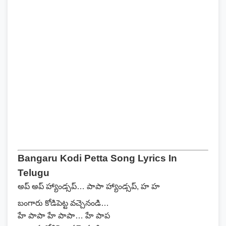
Bangaru Kodi Petta Song Lyrics In
Telugu
అప్ అప్ హ్యాండ్సప్… పాపా హ్యాండ్సప్, హ హ
బంగారు కోడిపెట్ట వచ్చెనండి…
హే పాపా హే పాపా… హే పాప