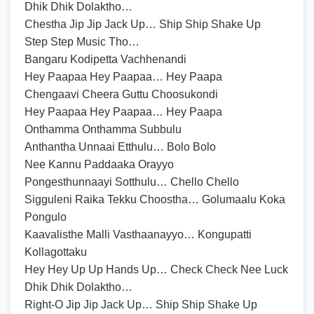
Dhik Dhik Dolaktho…
Chestha Jip Jip Jack Up… Ship Ship Shake Up
Step Step Music Tho…
Bangaru Kodipetta Vachhenandi
Hey Paapaa Hey Paapaa… Hey Paapa
Chengaavi Cheera Guttu Choosukondi
Hey Paapaa Hey Paapaa… Hey Paapa
Onthamma Onthamma Subbulu
Anthantha Unnaai Etthulu… Bolo Bolo
Nee Kannu Paddaaka Orayyo
Pongesthunnaayi Sotthulu… Chello Chello
Sigguleni Raika Tekku Choostha… Golumaalu Koka
Pongulo
Kaavalisthe Malli Vasthaanayyo… Kongupatti
Kollagottaku
Hey Hey Up Up Hands Up… Check Check Nee Luck
Dhik Dhik Dolaktho…
Right-O Jip Jip Jack Up… Ship Ship Shake Up