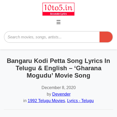
☰
Primary
Menu
Search
Bangaru Kodi Petta Song Lyrics In
Telugu & English – ‘Gharana
Mogudu’ Movie Song
December 8, 2020
by
Devender
in
1992 Telugu Movies
,
Lyrics - Telugu