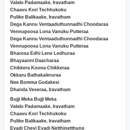
Valalo Padamaake, Iravatham
Chaavu Kori Techhukoku
Pulike Balikaake, Iravatham
Dega Kannu Ventaaduthunnadhi Choodaraa
Vennupoosa Lona Vanuku Putteraa
Dega Kannu Ventaaduthunnadhi Choodaraa
Vennupoosa Lona Vanuku Putteraa
Bharosa Edhi Lene Ledhuraa
Bhayaanni Daacharaa
Chikkera Koona Chikkeraa
Okkaru Bathakaleruraa
Nee Bomma Godakesi
Dhanda Veseraa, Iravatham
Bujji Meka Bujji Meka
Valalo Padamaake, Iravatham
Chaavu Kori Techhukoku
Pulike Balikaake, Iravatham
Evadi Cheyi Evadi Netthinetthuno