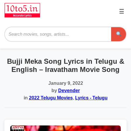
☰
Pri
Me
Searc
Bujji Meka Song Lyrics in Telugu &
English – Iravatham Movie Song
January 9, 2022
by
Devender
in
2022 Telugu Movies
,
Lyrics - Telugu