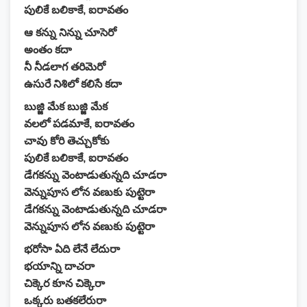
పులికే బలికాకే, ఐరావతం
ఆ కన్ను నిన్ను చూసెరో
అంతం కదా
నీ నీడలాగ తరిమెరో
ఉసురే నిశిలో కలిసే కదా
బుజ్జి మేక బుజ్జి మేక
వలలో పడమాకే, ఐరావతం
చావు కోరి తెచ్చుకోకు
పులికే బలికాకే, ఐరావతం
డేగకన్ను వెంటాడుతున్నది చూడరా
వెన్నుపూస లోన వణుకు పుట్టెరా
డేగకన్ను వెంటాడుతున్నది చూడరా
వెన్నుపూస లోన వణుకు పుట్టెరా
భరోసా ఏది లేనే లేదురా
భయాన్ని దాచరా
చిక్కెర కూన చిక్కెరా
ఒక్కరు బతకలేరురా