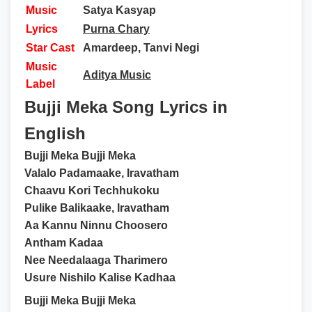
Music
Satya Kasyap
Lyrics
Purna Chary
Star Cast
Amardeep, Tanvi Negi
Music
Aditya Music
Label
Bujji Meka Song Lyrics in
English
Bujji Meka Bujji Meka
Valalo Padamaake, Iravatham
Chaavu Kori Techhukoku
Pulike Balikaake, Iravatham
Aa Kannu Ninnu Choosero
Antham Kadaa
Nee Needalaaga Tharimero
Usure Nishilo Kalise Kadhaa
Bujji Meka Bujji Meka