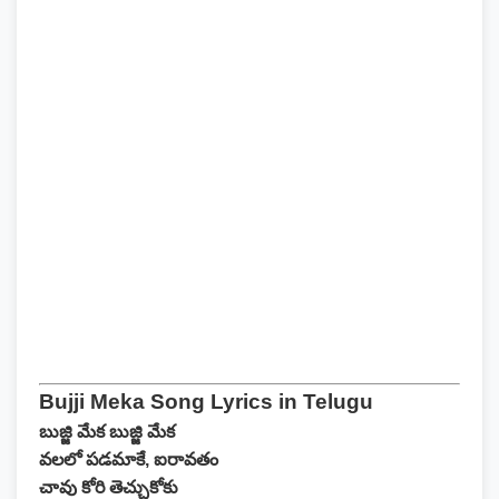
Bujji Meka Song Lyrics in Telugu
బుజ్జి మేక బుజ్జి మేక
వలలో పడమాకే, ఐరావతం
చావు కోరి తెచ్చుకోకు