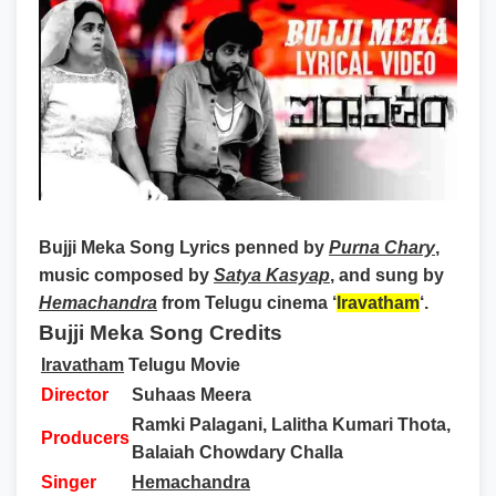
Bujji Meka Song Lyrics
penned by
Purna Chary
,
music composed by
Satya Kasyap
, and sung by
Hemachandra
from Telugu cinema ‘
Iravatham
‘.
Bujji Meka Song Credits
Iravatham
Telugu Movie
Director
Suhaas Meera
Ramki Palagani, Lalitha Kumari Thota,
Producers
Balaiah Chowdary Challa
Singer
Hemachandra