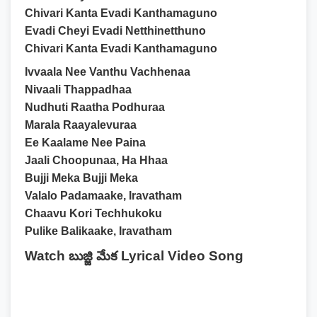
Chivari Kanta Evadi Kanthamaguno
Evadi Cheyi Evadi Netthinetthuno
Chivari Kanta Evadi Kanthamaguno
Ivvaala Nee Vanthu Vachhenaa
Nivaali Thappadhaa
Nudhuti Raatha Podhuraa
Marala Raayalevuraa
Ee Kaalame Nee Paina
Jaali Choopunaa, Ha Hhaa
Bujji Meka Bujji Meka
Valalo Padamaake, Iravatham
Chaavu Kori Techhukoku
Pulike Balikaake, Iravatham
Watch బుజ్జి మేక Lyrical Video Song