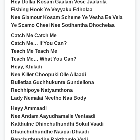
Hey Dollar Kosam Gaalam Vese Jaalarila
Fishing Hook Ye Veyyaku Edholaa
Nee Glamour Kosam Scheme Ye Vesha Ee Vela
Ye Scamo Chesi Nee Sotthantha Dhochelaa
Catch Me Catch Me
Catch Me… If You Can?
Teach Me Teach Me
Teach Me… What You Can?
Heyy, Khiladi
Nee Killer Choopuki Olle Allaadi
Bulletlaa Guchhukunte Gundellona
Rechhipoye Natyamthona
Lady Nemalai Neetho Naa Body
Heyy Ammaadi
Nee Andam Aayudhamalle Ventaadi
Katthulne Dhinchuthundhi Sokul Vaadi
Dhanchuthundhe Naapai Dhaadi
Penchuthundhe Rakthamlo Vedi