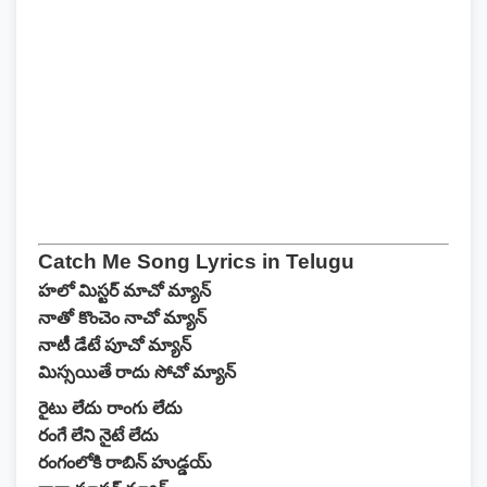
Catch Me Song Lyrics in Telugu
హలో మిస్టర్ మాచో మ్యాన్
నాతో కొంచెం నాచో మ్యాన్
నాటీ డేటే పూచో మ్యాన్
మిస్సయితే రాదు సోచో మ్యాన్
రైటు లేదు రాంగు లేదు
రంగే లేని నైటే లేదు
రంగంలోకి రాబిన్ హుడ్డయ్