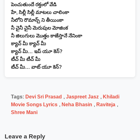
పెంచుతుందే రక్తంలో వేడి
హే, సిల్లీ సిల్లీ మాటలు చాలింకా
నీలోని రొమాన్స్ ని తీయింకా
నీ చైనీ చైనీ మెరుపుల మోజింక
నీ జిలుగులు మొత్తం కాజేస్తానే నేనింకా
క్యాచ్ మీ క్యాచ్ మీ
క్యాచ్ మీ… ఇప్ యూ కెన్?
టీచ్ మీ టీచ్ మీ
టీచ్ మీ… వాట్ యూ కెన్?
Tags:
Devi Sri Prasad
,
Jaspreet Jasz
,
Khiladi
Movie Songs Lyrics
,
Neha Bhasin
,
Raviteja
,
Shree Mani
Leave a Reply