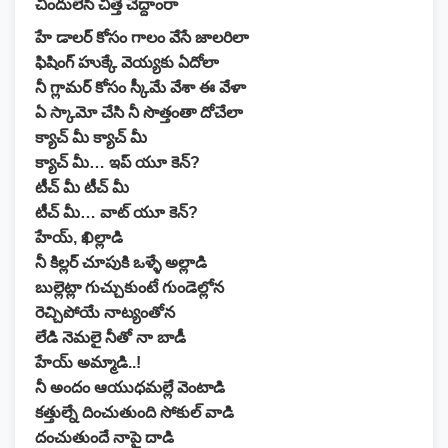
చిందులేసి చిత్తే చేద్దాంరా
హే డాలర్ కోసం గాలం వేసే జాలరిలా
ఫిషింగ్ హుక్కే వెయ్యకు ఏదోలా
నీ గ్లామర్ కోసం స్కీమే వేశా ఈ వేళా
ఏ స్కామో చేసి నీ సొత్తంతా దోచేలా
క్యాచ్ మీ క్యాచ్ మీ
క్యాచ్ మీ… ఇప్ యూ కెన్?
టీచ్ మీ టీచ్ మీ
టీచ్ మీ… వాట్ యూ కెన్?
హేయ్, ఖిల్లాడి
నీ కిల్లర్ చూపుకి ఒళ్ళే అల్లాడి
బుల్లెట్లా గుచ్చుకుంటే గుండెల్లోన
రెచ్చిపోయే నాట్యంతోన
లేడి నెమలై నీతో నా బాడీ
హేయ్ అమ్మాడి..!
నీ అందం ఆయుధమల్లే వెంటాడి
కత్తుల్నే దించుతుంది సోకుల్ వాడి
దంచుతుందే నాపై దాడి