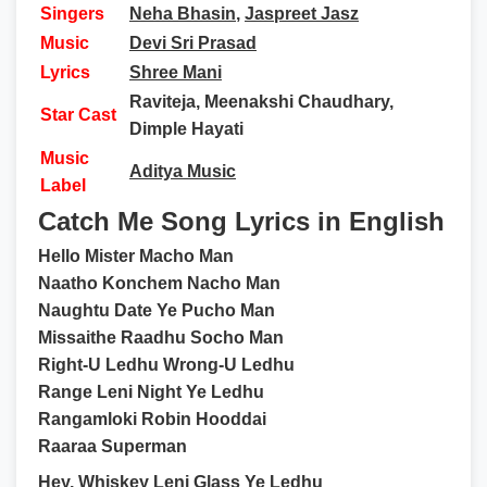
Singers
Neha Bhasin
,
Jaspreet Jasz
Music
Devi Sri Prasad
Lyrics
Shree Mani
Raviteja, Meenakshi Chaudhary,
Star Cast
Dimple Hayati
Music
Aditya Music
Label
Catch Me Song Lyrics in English
Hello Mister Macho Man
Naatho Konchem Nacho Man
Naughtu Date Ye Pucho Man
Missaithe Raadhu Socho Man
Right-U Ledhu Wrong-U Ledhu
Range Leni Night Ye Ledhu
Rangamloki Robin Hooddai
Raaraa Superman
Hey, Whiskey Leni Glass Ye Ledhu