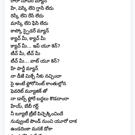
రారా సూపర్ మ్యాన్
హే, విస్కే లేని గ్లాసే లేదు
రిస్కే లేని రేసే లేదు
మాస్కే లేని ఫేసే లేదు
కాస్కో స్పైడర్ మ్యాన్
క్యాచ్ మీ, క్యాచ్ మీ
క్యాచ్ మీ… ఇప్ యూ కెన్?
టీచ్ మీ, టీచ్ మీ
టీచ్ మీ… వాట్ యూ కెన్?
హే పార్టీ మ్యాన్
నా డీజే మిక్సే నీకు నచ్చిందా
సై అంటే ఫ్లోరోసెంట్ కాంతుల్లోన
ఫెవరెట్ మ్యూజిక్ తో
నా డాన్స్ ఫ్లోరే బద్దలు కొడదాంరా
హేయ్, బేబీ గర్ల్
నీ బ్యూటీ ట్రీటే పిచ్చెక్కించిందే
నువ్వుంటే పౌండ్ నుంచి యూరో దాక
ఉండదింకా మనకే డోకా