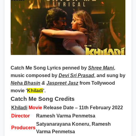
Catch Me Song Lyrics
penned by
Shree Mani
,
music composed by
Devi Sri Prasad
, and sung by
Neha Bhasin
&
Jaspreet Jasz
from Tollywood
movie ‘
Khiladi
‘.
Catch Me Song Credits
Khiladi
Movie
Release Date –
11th February 2022
Director
Ramesh Varma Penmetsa
Satyanarayana Koneru, Ramesh
Producers
Varma Penmetsa