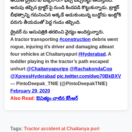
అయితే డ్రైవర్ కు ఒక్కసారిగా ఫిట్స్ వచ్చినట్టు తెలుస్తుంది.
అదుపు తప్పిన ట్రాక్టర్ పై నుండి కిందపడి కొట్టుకున్నాడు. ట్రాక్టర్
బీభత్సాన్ని గమనించిన అక్కడే ఆడుకుంటున్న బుడ్డోడు ఇంట్లోకి
పరుగు తీయడంతో పెద్ద గండం తప్పింది.
డ్రైవర్ ను ఆసుపత్రికి తరలించి వైద్యం అందిస్తున్నారు.
A tractor transporting
#construction
debris went
rogue, injuring it’s driver and damaging atleast
four vehicles at Chaitanyapuri
#Hyderabad
. A
toddler playing in the tractor’s path escaped
unhurt
@Chaitanyapurips
@RachakondaCop
@XpressHyderabad
pic.twitter.com/dwo70BkBXV
— PintoDeepak_TNIE (@PintoDeepakTNIE)
February 29, 2020
Also Read:
ఔచిత్యం చాటిన కేసీఆర్‌
Tags:
Tractor accident at Chaitanya puri