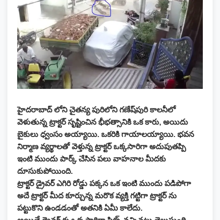
హైదరాబాద్ లోని చైతన్య పురిలోని గణేష్‌పురి కాలనీలో
వెళుతున్న ట్రాక్టర్ సృష్టించిన భీభత్సానికి ఒక కారు, అయిదు
బైకులు ధ్వంసం అయ్యాయి. ఒకరికి గాయాలయ్యాయి. భవన
నిర్మాణ వ్యర్థాలతో వెళ్తున్న ట్రాక్టర్ ఒక్కసారిగా అదుపుతప్పి
ఇంటి ముందు పార్క్ చేసిన పలు వాహనాల మీదకు
దూసుకుపోయింది.
ట్రాక్టర్ డ్రైవర్ ఎగిరి రోడ్డు పక్కన ఒక ఇంటి ముందు పడిపోగా
అదే ట్రాక్టర్ మీద కూర్చున్న మరొక వ్యక్తి గట్టిగా ట్రాక్టర్ ను
పట్టుకొని ఉండడంతో అతనికి ఏమీ కాలేదు.