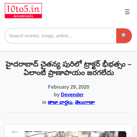
☰
Pri
Me
Searc
హైదరాబాద్ చైతన్య పురిలో ట్రాక్టర్ భీభత్సం –
ఏలాంటి ప్రాణాపాయం జరగలేదు
February 29, 2020
by
Devender
in
తాజా వార్తలు
,
తెలంగాణా