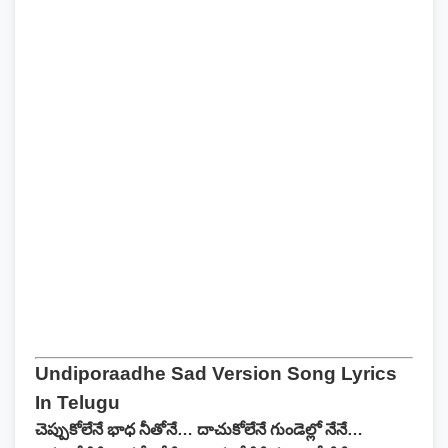
Undiporaadhe Sad Version Song Lyrics
In Telugu
చెప్పుకోలేనే భాధ నీతోనే… దాచుకోలేనే గుండెల్లో నేనే…