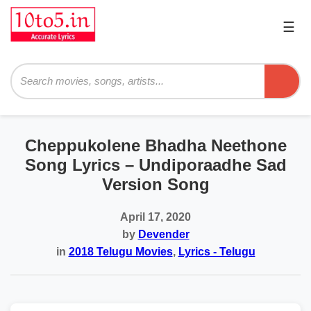
☰
Pri
Me
Searc
Cheppukolene Bhadha Neethone
Song Lyrics – Undiporaadhe Sad
Version Song
April 17, 2020
by
Devender
in
2018 Telugu Movies
,
Lyrics - Telugu