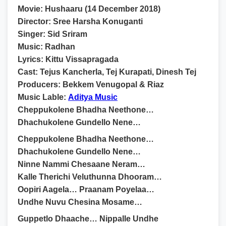
Movie:
Hushaaru (14 December 2018)
Director:
Sree Harsha Konuganti
Singer:
Sid Sriram
Music:
Radhan
Lyrics:
Kittu Vissapragada
Cast:
Tejus Kancherla, Tej Kurapati, Dinesh Tej
Producers:
Bekkem Venugopal & Riaz
Music Lable:
Aditya Music
Cheppukolene Bhadha Neethone…
Dhachukolene Gundello Nene…
Cheppukolene Bhadha Neethone…
Dhachukolene Gundello Nene…
Ninne Nammi Chesaane Neram…
Kalle Therichi Veluthunna Dhooram…
Oopiri Aagela… Praanam Poyelaa…
Undhe Nuvu Chesina Mosame…
Guppetlo Dhaache… Nippalle Undhe