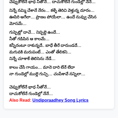
చెప్పుకోలేనే భాధ నీతోనే… దాచుకోలేనే గుండెల్లో నేనే…
నిన్నే నమ్మి చేశానే నేరం… కళ్ళే తెరిచి వెళ్తున్న దూరం…
ఊపిరి ఆగేలా… ప్రాణం పోయేలా… ఉందే నువ్వు చేసిన
మోసమే…
గుప్పెట్లో దాచే… నిప్పల్లె ఉందే…
నీతో గడిపిన ఆ కాలమే…
కన్నీరంటూ రాకున్నదే.. బాధే తీరే దారుండదే…
మగువకి మరుపంటే… ఎంతో తేలికని…
నిన్నే చూశాకే తెలిసెను నేడే…
కాలం చేసే గాయం… మానె దారి లేనే లేదా
నా గుండెల్లో ముల్లె గుచ్చి… చంపేశావే నన్నిలా…
చెప్పుకోలేనే భాధ నీతోనే…
దాచుకోలేనే గుండెల్లో నేనే…
Also Read:
Undiporaadhey Song Lyrics