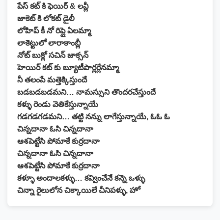
పేస్ కట్ కి ఫెయిర్ & లవ్లీ
జాకెట్ కి లోకట్ డైలీ
లోహిప్ కీ నో రిప్లై ఏలమ్మా
లాకెట్టులో లారాకాంబ్లీ
నోట్ బుక్లో సచిన్ జాక్సన్
హెయిర్ కట్ కు బ్యూటీపార్లర్లేనమ్మా
నీ తలంపే మత్తెక్కిస్తుందే
బడబడబడమని… నామస్సుని తొందరచేస్తుందే
కళ్ళు రెండు వెతికేస్తున్నాయే
గడగడగడమని… తట్టి నన్ను లాగేస్తున్నాయే, ఓఓ ఓ
చిన్నదానా ఓసి చిన్నదానా
ఆశపెట్టేసి పోమాకే కుర్రదానా
చిన్నదానా ఓసి చిన్నదానా
ఆశపెట్టేసి పోమాకే కుర్రదానా
కళ్ళూ అందాలకళ్ళు… కవ్వించేనే కన్నె ఒళ్ళు
చిన్నా రైలులోన చిక్కాయిలే చీనిపళ్ళు, హో