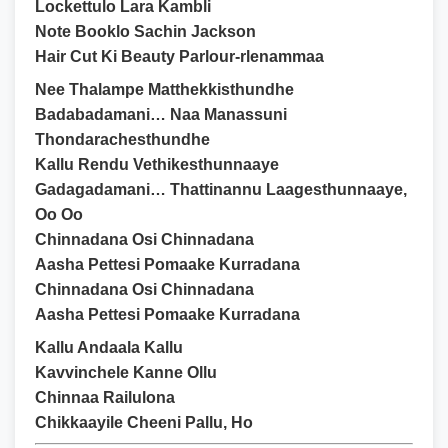
Lockettulo Lara Kambli
Note Booklo Sachin Jackson
Hair Cut Ki Beauty Parlour-rlenammaa
Nee Thalampe Matthekkisthundhe
Badabadamani… Naa Manassuni
Thondarachesthundhe
Kallu Rendu Vethikesthunnaaye
Gadagadamani… Thattinannu Laagesthunnaaye,
Oo Oo
Chinnadana Osi Chinnadana
Aasha Pettesi Pomaake Kurradana
Chinnadana Osi Chinnadana
Aasha Pettesi Pomaake Kurradana
Kallu Andaala Kallu
Kavvinchele Kanne Ollu
Chinnaa Railulona
Chikkaayile Cheeni Pallu, Ho