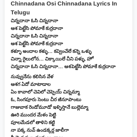
Chinnadana Osi Chinnadana Lyrics In
Telugu
చిన్నదానా ఓసి చిన్నదానా
ఆశ పెట్టేసి పోమాకే కుర్రదానా
చిన్నదానా ఓసి చిన్నదానా
ఆశ పెట్టేసి పోమాకే కుర్రదానా
కళ్ళూ అందాల కళ్ళు… కవ్వించేలే కన్నె ఒళ్ళు
చిన్నా రైలులోన… చిక్కాయిలే చీని పళ్ళు, హో
చిన్నదానా ఓసి చిన్నదానా… ఆశపెట్టేసి పోమాకే కుర్రదానా
నువ్వునేను కలిసిన వేళ
ఆశగ ఏదో మాటాడాల
ఏం కావాలో చెవిలో చెప్పెయ్ చిన్నమ్మా
ఓ, సింగపూరు సెంటు చీర జీనూపాంటు
గాజువాక రెండోమూడో ఇళ్ళిస్తానే బుల్లెమ్మా
ఊరి ముందర మేళం పెట్టి
పూలమేడలో తాళిని కట్టి
నా పక్క నువ్ ఉండక్కర్ల జాలీగా