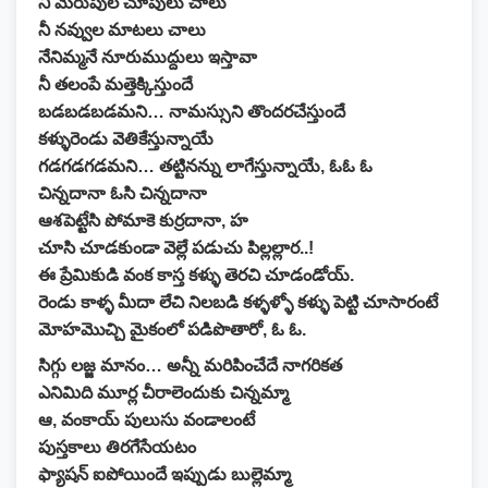
నీ మెరుపుల చూపులు చాలు
నీ నవ్వుల మాటలు చాలు
నేనిమ్మనే నూరుముద్దులు ఇస్తావా
నీ తలంపే మత్తెక్కిస్తుందే
బడబడబడమని… నామస్సుని తొందరచేస్తుందే
కళ్ళురెండు వెతికేస్తున్నాయే
గడగడగడమని… తట్టినన్ను లాగేస్తున్నాయే, ఓఓ ఓ
చిన్నదానా ఓసి చిన్నదానా
ఆశపెట్టేసి పోమాకె కుర్రదానా, హ
చూసి చూడకుండా వెల్లే పడుచు పిల్లల్లార..!
ఈ ప్రేమికుడి వంక కాస్త కళ్ళు తెరచి చూడండోయ్.
రెండు కాళ్ళ మీదా లేచి నిలబడి కళ్ళళ్ళో కళ్ళు పెట్టి చూసారంటే
మోహమొచ్చి మైకంలో పడిపొతారో, ఓ ఓ.
సిగ్గు లజ్జ మానం… అన్నీ మరిపించేదే నాగరికత
ఎనిమిది మూర్ల చీరాలెందుకు చిన్నమ్మా
ఆ, వంకాయ్ పులుసు వండాలంటే
పుస్తకాలు తిరగేసేయటం
ఫ్యాషన్ ఐపోయిందే ఇప్పుడు బుల్లెమ్మా