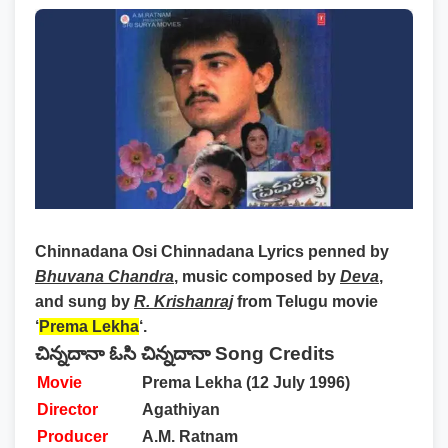
Chinnadana Osi Chinnadana Lyrics
penned by
Bhuvana Chandra
, music composed by
Deva
,
and sung by
R. Krishanraj
from Telugu movie
‘
Prema Lekha
‘.
చిన్నదానా ఓసి చిన్నదానా Song Credits
Movie
Prema Lekha (12 July 1996)
Director
Agathiyan
Producer
A.M. Ratnam