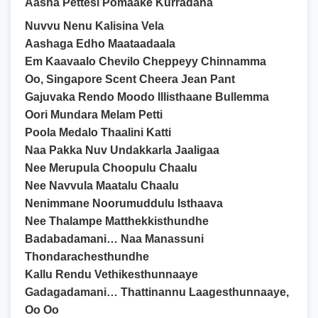
Aasha Pettesi Pomaake Kurradana
Nuvvu Nenu Kalisina Vela
Aashaga Edho Maataadaala
Em Kaavaalo Chevilo Cheppeyy Chinnamma
Oo, Singapore Scent Cheera Jean Pant
Gajuvaka Rendo Moodo Illisthaane Bullemma
Oori Mundara Melam Petti
Poola Medalo Thaalini Katti
Naa Pakka Nuv Undakkarla Jaaligaa
Nee Merupula Choopulu Chaalu
Nee Navvula Maatalu Chaalu
Nenimmane Noorumuddulu Isthaava
Nee Thalampe Matthekkisthundhe
Badabadamani… Naa Manassuni
Thondarachesthundhe
Kallu Rendu Vethikesthunnaaye
Gadagadamani… Thattinannu Laagesthunnaaye,
Oo Oo