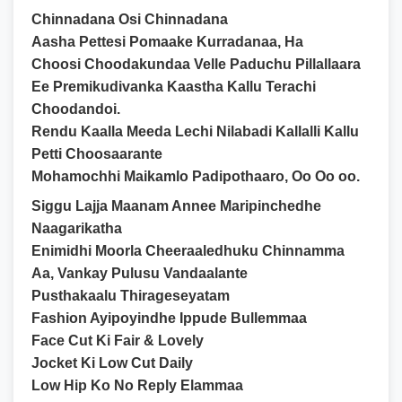
Chinnadana Osi Chinnadana
Aasha Pettesi Pomaake Kurradanaa, Ha
Choosi Choodakundaa Velle Paduchu Pillallaara
Ee Premikudivanka Kaastha Kallu Terachi
Choodandoi.
Rendu Kaalla Meeda Lechi Nilabadi Kallalli Kallu
Petti Choosaarante
Mohamochhi Maikamlo Padipothaaro, Oo Oo oo.
Siggu Lajja Maanam Annee Maripinchedhe
Naagarikatha
Enimidhi Moorla Cheeraaledhuku Chinnamma
Aa, Vankay Pulusu Vandaalante
Pusthakaalu Thirageseyatam
Fashion Ayipoyindhe Ippude Bullemmaa
Face Cut Ki Fair & Lovely
Jocket Ki Low Cut Daily
Low Hip Ko No Reply Elammaa