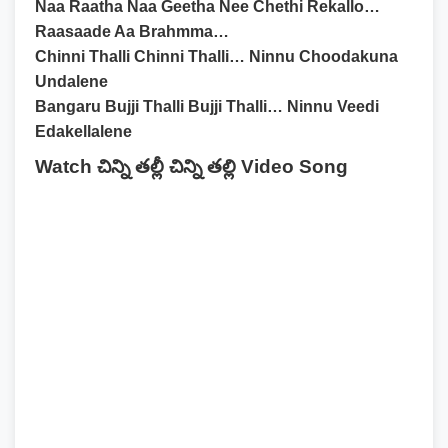
Naa Raatha Naa Geetha Nee Chethi Rekallo…
Raasaade Aa Brahmma…
Chinni Thalli Chinni Thalli… Ninnu Choodakuna
Undalene
Bangaru Bujji Thalli Bujji Thalli… Ninnu Veedi
Edakellalene
Watch చిన్ని తల్లీ చిన్ని తల్లి Video Song