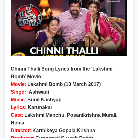
Chinni Thalli Song Lyrics from the ‘Lakshmi
Bomb’ Movie.
Movie:
Lakshmi Bomb (10 March 2017)
Singer:
Ashwani
Music:
Sunil Kashyap
Lyrics:
Karunakar
Cast:
Lakshmi Manchu, Posanikrishna Murali,
Hema
Director:
Karthikeya Gopala Krishna