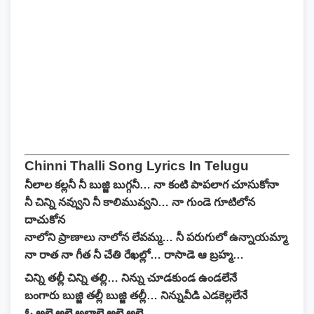
Chinni Thalli Song Lyrics In Telugu
నీలాల కల్లనీ నీ బుజ్జి బుగ్గనీ… నా కంటి పాపలాగ చూసుకోనా
నీ చిన్ని నవ్వుని నీ కాలిమువ్వని… నా గుండె గూటిలోన
దాచుకోన
నాలోని ప్రాణాలు నాలోన లేవమ్మ… నీ పరుగులో ఉన్నాయమ్మా
నా రాత నా గీత నీ చేతి రేఖల్లో… రాసాడె ఆ బ్రహ్మ…
చిన్ని తల్లీ చిన్ని తల్లి… నిన్ను చూడకుండ ఉండలేనే
బంగారు బుజ్జి తల్లీ బుజ్జి తల్లీ… నిన్నువీడి ఎడకెల్లలేనే
ఓ అలె అలె అలాలె అలె అలె…