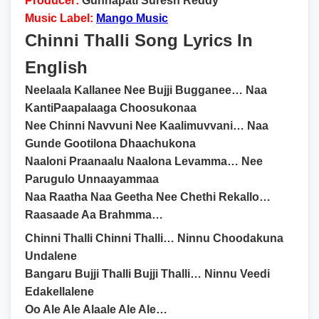
Producer:
Gunnapati Suresh Reddy
Music Label:
Mango Music
Chinni Thalli Song Lyrics In
English
Neelaala Kallanee Nee Bujji Bugganee… Naa
KantiPaapalaaga Choosukonaa
Nee Chinni Navvuni Nee Kaalimuvvani… Naa
Gunde Gootilona Dhaachukona
Naaloni Praanaalu Naalona Levamma… Nee
Parugulo Unnaayammaa
Naa Raatha Naa Geetha Nee Chethi Rekallo…
Raasaade Aa Brahmma…
Chinni Thalli Chinni Thalli… Ninnu Choodakuna
Undalene
Bangaru Bujji Thalli Bujji Thalli… Ninnu Veedi
Edakellalene
Oo Ale Ale Alaale Ale Ale…