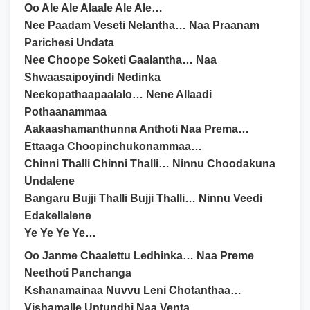
Oo Ale Ale Alaale Ale Ale…
Nee Paadam Veseti Nelantha… Naa Praanam
Parichesi Undata
Nee Choope Soketi Gaalantha… Naa
Shwaasaipoyindi Nedinka
Neekopathaapaalalo… Nene Allaadi
Pothaanammaa
Aakaashamanthunna Anthoti Naa Prema…
Ettaaga Choopinchukonammaa…
Chinni Thalli Chinni Thalli… Ninnu Choodakuna
Undalene
Bangaru Bujji Thalli Bujji Thalli… Ninnu Veedi
Edakellalene
Ye Ye Ye Ye…
Oo Janme Chaalettu Ledhinka… Naa Preme
Neethoti Panchanga
Kshanamainaa Nuvvu Leni Chotanthaa…
Vishamalle Untundhi Naa Venta…