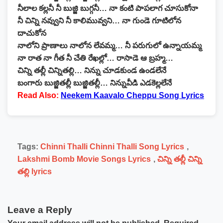
నీలాల కల్లనీ నీ బుజ్జి బుగ్గనీ… నా కంటి పాపలాగ చూసుకోనా
నీ చిన్ని నవ్వుని నీ కాలిమువ్వని… నా గుండె గూటిలోన
దాచుకోన
నాలోని ప్రాణాలు నాలోన లేవమ్మ… నీ పరుగులో ఉన్నాయమ్మ
నా రాత నా గీత నీ చేతి రేఖల్లో… రాసాడె ఆ బ్రహ్మ…
చిన్ని తల్లీ చిన్నితల్లి… నిన్ను చూడకుండ ఉండలేనే
బంగారు బుజ్జితల్లీ బుజ్జితల్లీ… నిన్నువీడి ఎడకెల్లలేనే
Read Also:
Neekem Kaavalo Cheppu Song Lyrics
Tags:
Chinni Thalli Chinni Thalli Song Lyrics
,
Lakshmi Bomb Movie Songs Lyrics
,
చిన్ని తల్లీ చిన్ని
తల్లి lyrics
Leave a Reply