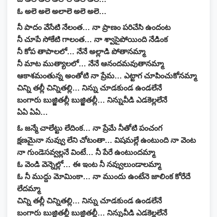
ఓ అలె అలె అలాలె అలె అలె…
నీ పాదం వేసేటి నేలంత… నా ప్రాణం పరిచేసి ఉందంట
నీ చూపే సోకేటి గాలంత… నా శ్వాసైపోయింది నేడింక
నీ కోప తాపాలలో… నేనే అల్లాడి పోతానమ్మా
నీ మాట ముత్యాలలో… నేనే ఆనందమవుతానమ్మా
ఆకాశమంతున్న అంతోటి నా ప్రేమ… ఎట్టాగ చూపించుకోనమ్మా
చిన్ని తల్లీ చిన్నితల్లి… నిన్ను చూడకుండ ఉండలేనే
బంగారు బుజ్జితల్లీ బుజ్జితల్లీ… నిన్నువీడి ఎడకెల్లలేనే
ఏఏ ఏఏ…
ఓ జన్మే చాలేట్టు లేదింక… నా ప్రేమే నీతోటి పంచంగ
క్షణమైనా నువ్వు లేని చోటంతా… విషమల్లే ఉంటుంది నా వెంట
నా గుండెసవ్వల్లనే వింటే… నీ పేరే ఉంటుందమ్మా
ఓ వెండి వెన్నెల్లో… ఈ ఇంట నీ నవ్వులుండాలమ్మా
ఓ నీ ముద్దు మోమింకా… నా ముందు ఉంటేనె జాలింక కోరేదే
లేదమ్మా
చిన్ని తల్లీ చిన్నితల్లి… నిన్ను చూడకుండ ఉండలేనే
బంగారు బుజ్జితల్లీ బుజ్జితల్లీ… నిన్నువీడి ఎడకెల్లలేనే