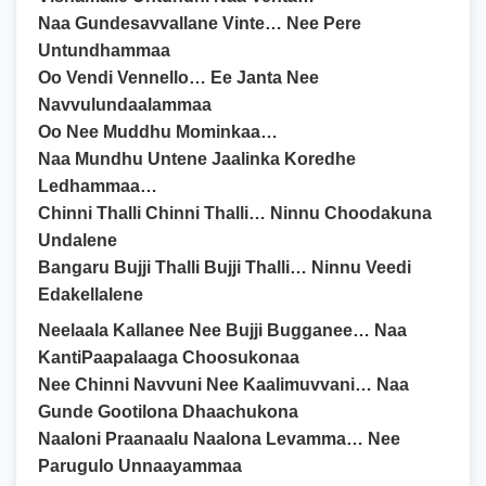
Naa Gundesavvallane Vinte… Nee Pere
Untundhammaa
Oo Vendi Vennello… Ee Janta Nee
Navvulundaalammaa
Oo Nee Muddhu Mominkaa…
Naa Mundhu Untene Jaalinka Koredhe
Ledhammaa…
Chinni Thalli Chinni Thalli… Ninnu Choodakuna
Undalene
Bangaru Bujji Thalli Bujji Thalli… Ninnu Veedi
Edakellalene
Neelaala Kallanee Nee Bujji Bugganee… Naa
KantiPaapalaaga Choosukonaa
Nee Chinni Navvuni Nee Kaalimuvvani… Naa
Gunde Gootilona Dhaachukona
Naaloni Praanaalu Naalona Levamma… Nee
Parugulo Unnaayammaa