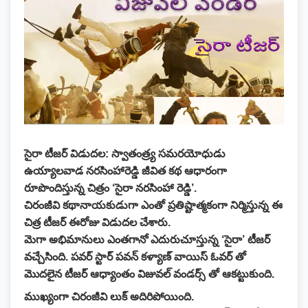
సైరా టీజర్ విడుదల:
స్వాతంత్ర్య సమరయోధుడు
ఉయ్యాలవాడ నరసింహారెడ్డి జీవిత కథ ఆధారంగా
రూపొందిస్తున్న చిత్రం ‘సైరా నరసింహా రెడ్డి’.
చిరంజీవి కథానాయకుడుగా ఎంతో ప్రతిష్టాత్మకంగా నిర్మిస్తున్న ఈ
చిత్ర టీజర్ ఈరోజు విడుదల చేశారు.
మెగా అభిమానులు ఎంతగానో ఎదురుచూస్తున్న ‘సైరా’ టీజర్
వచ్చేసింది. పవర్ స్టార్ పవన్ కళ్యాణ్ వాయిస్ ఓవర్ తో
మొదలైన టీజర్ ఆధ్యాంతం విజువల్ వండర్స్ తో ఆకట్టుకుంది.
ముఖ్యంగా చిరంజీవి లుక్ అదిరిపోయింది.