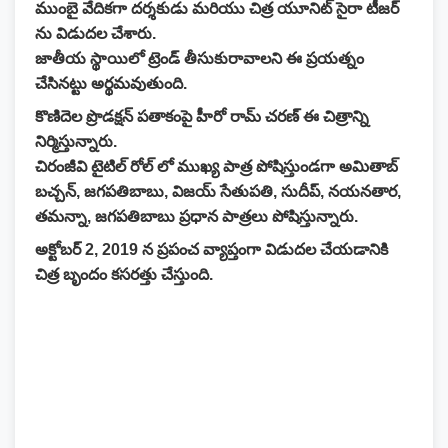
ముంబై వేదికగా దర్శకుడు మరియు చిత్ర యూనిట్ సైరా టీజర్
ను విడుదల చేశారు.
జాతీయ స్థాయిలో ట్రెండ్ తీసుకురావాలని ఈ ప్రయత్నం
చేసినట్టు అర్థమవుతుంది.
కొణిదెల ప్రొడక్షన్‌ పతాకంపై హీరో రామ్‌ చరణ్‌ ఈ చిత్రాన్ని
నిర్మిస్తున్నారు.
చిరంజీవి టైటిల్‌ రోల్‌ లో ముఖ్య పాత్ర పోషిస్తుండగా అమితాబ్‌
బచ్చన్‌, జగపతిబాబు, విజయ్‌ సేతుపతి, సుదీప్‌, నయనతార,
తమన్నా, జగపతిబాబు ప్రధాన పాత్రలు పోషిస్తున్నారు.
అక్టోబర్ 2, 2019 న ప్రపంచ వ్యాప్తంగా విడుదల చేయడానికి
చిత్ర బృందం కసరత్తు చేస్తుంది.