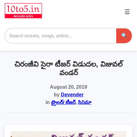
☰
Pri
Me
Searc
చిరంజీవి సైరా టీజర్ విడుదల, విజువల్
వండర్
August 20, 2019
by
Devender
in
ట్రైలర్/ టీజర్
,
సినిమా