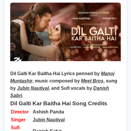
Dil Galti Kar Baitha Hai Lyrics
penned by
Manoj
Muntashir
, music composed by
Meet Bros
, sung
by
Jubin Nautiyal
, and Sufi vocals by
Danish
Sabri
.
Dil Galti Kar Baitha Hai Song Credits
Director
Ashish Panda
Singer
Jubin Nautiyal
Sufi