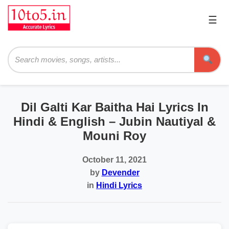
☰
Pri
Me
Searc
Dil Galti Kar Baitha Hai Lyrics In
Hindi & English – Jubin Nautiyal &
Mouni Roy
October 11, 2021
by
Devender
in
Hindi Lyrics