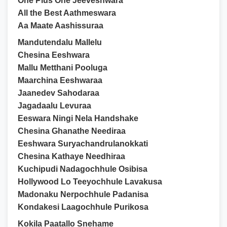
One Plus One Jeeveshwara
All the Best Aathmeswara
Aa Maate Aashissuraa
Mandutendalu Mallelu
Chesina Eeshwara
Mallu Metthani Pooluga
Maarchina Eeshwaraa
Jaanedev Sahodaraa
Jagadaalu Levuraa
Eeswara Ningi Nela Handshake
Chesina Ghanathe Neediraa
Eeshwara Suryachandrulanokkati
Chesina Kathaye Needhiraa
Kuchipudi Nadagochhule Osibisa
Hollywood Lo Teeyochhule Lavakusa
Madonaku Nerpochhule Padanisa
Kondakesi Laagochhule Purikosa
Kokila Paatallo Snehame