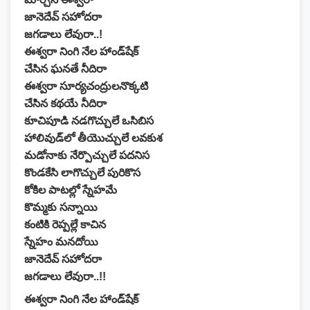
జానెదేవ్ సహోదరా
జగడాలు లేవురా..!
ఈశ్వరా నింగి నేల హాండ్‌షేక్
చేసిన ఘనతే నీదిరా
ఈశ్వరా సూర్యచంద్రులనొక్కటి
చేసిన కథయే నీదిరా
కూచిపూడి నడగొచ్చులే ఒసిబిస
హాలివుడ్‌లో తీయొచ్చులే లవకుశ
మడోనాకు నేర్పొచ్చులే పదనిస
కొండకేసి లాగొచ్చులే పురికొస
కోకిల పాటల్లో స్నేహమే
కొమ్మకు సన్నాయి
కంటికి రెప్పల్లే కాచిన
స్నేహం మనదోయి
జానెదేవ్ సహోదరా
జగడాలు లేవురా..!!
ఈశ్వరా నింగి నేల హాండ్‌షేక్