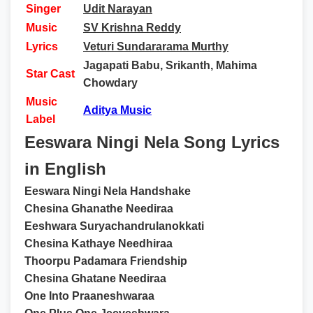
Singer
Udit Narayan
Music
SV Krishna Reddy
Lyrics
Veturi Sundararama Murthy
Jagapati Babu, Srikanth, Mahima
Star Cast
Chowdary
Music
Aditya Music
Label
Eeswara Ningi Nela Song Lyrics
in English
Eeswara Ningi Nela Handshake
Chesina Ghanathe Neediraa
Eeshwara Suryachandrulanokkati
Chesina Kathaye Needhiraa
Thoorpu Padamara Friendship
Chesina Ghatane Neediraa
One Into Praaneshwaraa