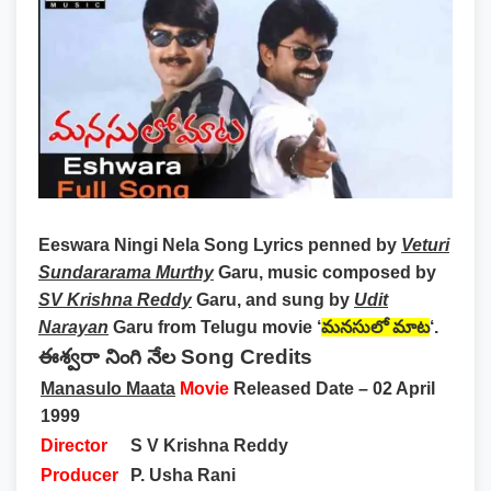
Eeswara Ningi Nela Song Lyrics
penned by
Veturi
Sundararama Murthy
Garu, music composed by
SV Krishna Reddy
Garu, and sung by
Udit
Narayan
Garu from Telugu movie ‘
మనసులో మాట
‘.
ఈశ్వరా నింగి నేల Song Credits
Manasulo Maata
Movie
Released Date – 02 April
1999
Director
S V Krishna Reddy
Producer
P. Usha Rani