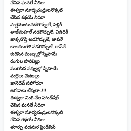
చేసిన ఘనతే నీదిరా
ఈశ్వరా సూర్యచంద్రులనొక్కటి
చేసిన కథయే నీదిరా
పార్లమెంటునడగొచ్చులే, పెళ్లికీ
తాజ్‌మహల్‌ నడగొచ్చులే, విడిదికీ
జాక్సనొస్తే అడగొచ్చులే, జావళే
బాలమురళి నడగొచ్చులే, రాప్‌నే
కురిసిన మబ్బుల్లో స్నేహమే
రంగుల హరివిల్లు
మురిసిన నవ్వుల్లో స్నేహమే
మల్లెలు వెదజల్లు
జానెదేవ్ సహోదరా
జగడాలు లేవురా..!!!
ఈశ్వరా నింగి నేల హాండ్‌షేక్
చేసిన ఘనతే నీదిరా
ఈశ్వరా సూర్యచంద్రులనొక్కటి
చేసిన కథయే నీదిరా
తూర్పు పడమర ఫ్రెండ్‌షిప్