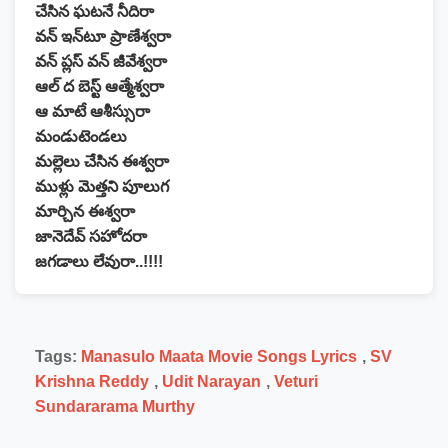
చేసిన ఘటనే నీదిరా
వన్ ఇన్‌టూ ప్రాణేశ్వరా
వన్ ప్లస్ వన్ జీవేశ్వరా
ఆల్ ద బెస్ట్ ఆత్మేశ్వరా
ఆ మాటే ఆశీస్సురా
మండుటెండలు
మల్లెలు చేసిన ఈశ్వరా
ముళ్లు మెత్తని పూలుగ
మార్చిన ఈశ్వరా
జానెదేవ్ సహోదరా
జగడాలు లేవురా..!!!!
Tags:
Manasulo Maata Movie Songs Lyrics
,
SV
Krishna Reddy
,
Udit Narayan
,
Veturi
Sundararama Murthy