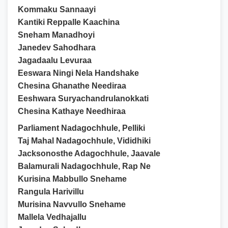
Kommaku Sannaayi
Kantiki Reppalle Kaachina
Sneham Manadhoyi
Janedev Sahodhara
Jagadaalu Levuraa
Eeswara Ningi Nela Handshake
Chesina Ghanathe Neediraa
Eeshwara Suryachandrulanokkati
Chesina Kathaye Needhiraa
Parliament Nadagochhule, Pelliki
Taj Mahal Nadagochhule, Vididhiki
Jacksonosthe Adagochhule, Jaavale
Balamurali Nadagochhule, Rap Ne
Kurisina Mabbullo Snehame
Rangula Harivillu
Murisina Navvullo Snehame
Mallela Vedhajallu