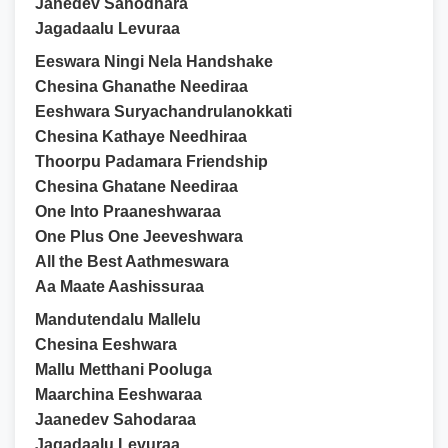
Janedev Sahodhara
Jagadaalu Levuraa
Eeswara Ningi Nela Handshake
Chesina Ghanathe Neediraa
Eeshwara Suryachandrulanokkati
Chesina Kathaye Needhiraa
Thoorpu Padamara Friendship
Chesina Ghatane Neediraa
One Into Praaneshwaraa
One Plus One Jeeveshwara
All the Best Aathmeswara
Aa Maate Aashissuraa
Mandutendalu Mallelu
Chesina Eeshwara
Mallu Metthani Pooluga
Maarchina Eeshwaraa
Jaanedev Sahodaraa
Jagadaalu Levuraa