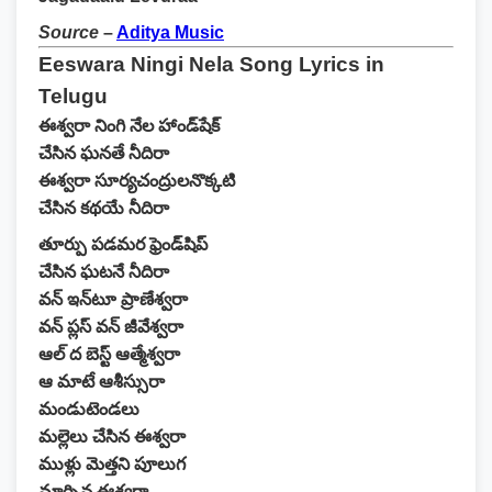
Source
–
Aditya Music
Eeswara Ningi Nela Song Lyrics in
Telugu
ఈశ్వరా నింగి నేల హాండ్‌షేక్
చేసిన ఘనతే నీదిరా
ఈశ్వరా సూర్యచంద్రులనొక్కటి
చేసిన కథయే నీదిరా
తూర్పు పడమర ఫ్రెండ్‌షిప్
చేసిన ఘటనే నీదిరా
వన్ ఇన్‌టూ ప్రాణేశ్వరా
వన్ ప్లస్ వన్ జీవేశ్వరా
ఆల్ ద బెస్ట్ ఆత్మేశ్వరా
ఆ మాటే ఆశీస్సురా
మండుటెండలు
మల్లెలు చేసిన ఈశ్వరా
ముళ్లు మెత్తని పూలుగ
మార్చిన ఈశ్వరా