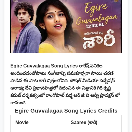
Egire Guvvalagaa Song Lyrics
రాకేష్ పనికెల
అందించడంతోపాటు సంగీతాన్ని సమకూర్చగా సాయి చరణ్
పాడిన ఈ పాట శారీ చిత్రంలోనిది. సోషల్ మీడియా సెన్సేషన్
ఆరాధ్య దేవి ప్రధానపాత్రలో నటించిన ఈ చిత్రానికి గిరి కృష్ణ
కమల్ దర్శకత్వంలో రాంగోపాల్ వర్మ ఆర్ జీ వి ఆర్వీ ప్రొడక్షన్ లో
రానుంది.
Egire Guvvalagaa Song Lyrics Credits
Movie
Saaree (శారీ)