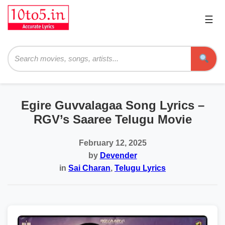
☰
Pri
Me
Searc
Egire Guvvalagaa Song Lyrics –
RGV’s Saaree Telugu Movie
February 12, 2025
by
Devender
in
Sai Charan
,
Telugu Lyrics