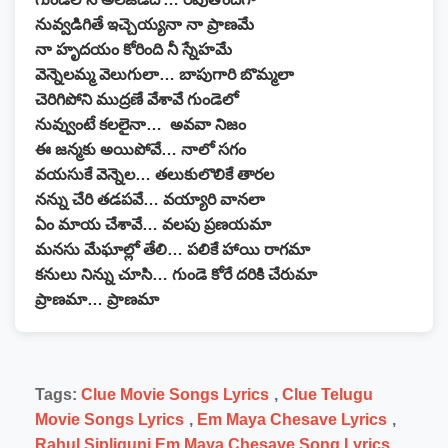
నువ్వడిగితే ఇచ్చెయ్యనా నా ప్రాణమే
నా హృదయం కోరింది నీ స్నేహమే
వెన్నెలమ్మ వెలుగులా… బాపుగారి బొమ్మలా
చెరిగిపోని ముద్రణే వేశావే గుండెలో
నువ్వుంటే కలలైనా… అవవా నిజం
ఈ జన్మకు అయిపోవే… నాలో సగం
వయసుకే వెన్నెల… తలుకులొలికే తారల
నన్ను చేరి తడపవే… వయ్యారి వానలా
ఏం మాయ చేశావే… వలపు ప్రణయమా
మనసు మేఘాల్లో తేలి… పలికే హాయి రాగమా
కనులు నిన్ను చూసి… గుండె కోరే దరికి చేరుమా
ప్రాణమా… ప్రాణమా
Tags:
Clue Movie Songs Lyrics
,
Clue Telugu
Movie Songs Lyrics
,
Em Maya Chesave Lyrics
,
Rahul Sipligunj Em Maya Chesave Song Lyrics
,