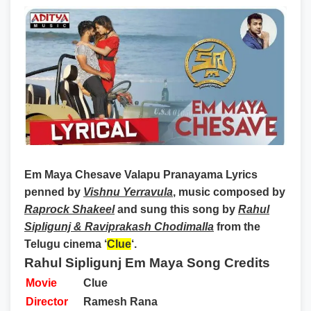
Em Maya Chesave Valapu Pranayama Lyrics
penned by
Vishnu Yerravula
, music composed by
Raprock Shakeel
and sung this song by
Rahul
Sipligunj & Raviprakash Chodimalla
from the
Telugu cinema ‘
Clue
‘.
Rahul Sipligunj Em Maya Song Credits
Movie
Clue
Director
Ramesh Rana