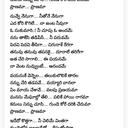
ప్రాణమా… ప్రాణమా
నువ్వే నేనుగా… నీతోనే నేనుగా
ఎద కోరె కౌగిలే… నా జంట నీవుగా
ఓ సుకుమారి..! నీ చూపు ఓ అందమే
నను తాకేసి తడిపేసే… నీ పరువమే
పెదవి పెదవి తీపిగా… చిగురాశే రేగగా
తనువు తనువు తపనకై… దూరాలే తరిగేగా
జత చేరి సాగాలి… ఈ పయనమే
నా వెంట నువ్వుంటే… ఆనందమే
వయసుకే వెన్నెల… తలుకులొలికే తారల
నన్ను చేరి తడపవే… వయ్యారి వానలా
ఏం మాయ చేశావే… వలపు ప్రణయమా
మనసు మేఘాల్లో తేలి… పలికే హాయి రాగమా
కనులు నిన్ను చూసి… గుండె కోరే దరికి చేరుమా
ప్రాణమా… ప్రాణమా
ఇదేదో కొత్తగా… నీ చెలిమే వింతగా
గుండెలోన అలజడేదో… రేపుతోందిగా