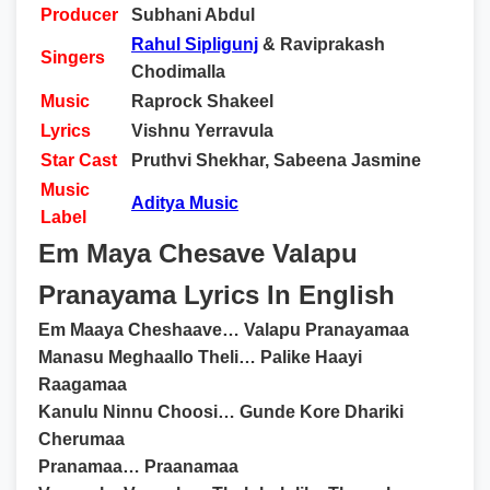
Producer
Subhani Abdul
Rahul Sipligunj
& Raviprakash
Singers
Chodimalla
Music
Raprock Shakeel
Lyrics
Vishnu Yerravula
Star Cast
Pruthvi Shekhar, Sabeena Jasmine
Music
Aditya Music
Label
Em Maya Chesave Valapu
Pranayama Lyrics In English
Em Maaya Cheshaave… Valapu Pranayamaa
Manasu Meghaallo Theli… Palike Haayi
Raagamaa
Kanulu Ninnu Choosi… Gunde Kore Dhariki
Cherumaa
Pranamaa… Praanamaa