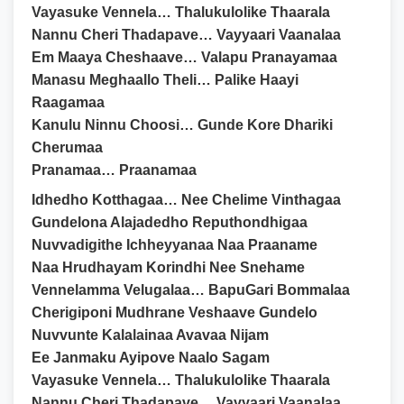
Vayasuke Vennela… Thalukulolike Thaarala
Nannu Cheri Thadapave… Vayyaari Vaanalaa
Em Maaya Cheshaave… Valapu Pranayamaa
Manasu Meghaallo Theli… Palike Haayi
Raagamaa
Kanulu Ninnu Choosi… Gunde Kore Dhariki
Cherumaa
Pranamaa… Praanamaa
Idhedho Kotthagaa… Nee Chelime Vinthagaa
Gundelona Alajadedho Reputhondhigaa
Nuvvadigithe Ichheyyanaa Naa Praaname
Naa Hrudhayam Korindhi Nee Snehame
Vennelamma Velugalaa… BapuGari Bommalaa
Cherigiponi Mudhrane Veshaave Gundelo
Nuvvunte Kalalainaa Avavaa Nijam
Ee Janmaku Ayipove Naalo Sagam
Vayasuke Vennela… Thalukulolike Thaarala
Nannu Cheri Thadapave… Vayyaari Vaanalaa