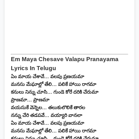
Em Maya Chesave Valapu Pranayama
Lyrics In Telugu
ఏం మాయ చేశావే… వలపు ప్రణయమా
మనసు మేఘాల్లో తేలి… పలికే హాయి రాగమా
కనులు నిన్ను చూసి… గుండె కోరే దరికి చేరుమా
ప్రాణమా… ప్రాణమా
వయసుకే వెన్నెల… తలుకులొలికే తారల
నన్ను చేరి తడపవే… వయ్యారి వానలా
ఏం మాయ చేశావే… వలపు ప్రణయమా
మనసు మేఘాల్లో తేలి… పలికే హాయి రాగమా
కనులు నిన్ను చూసి… గుండె కోరే దరికి చేరుమా