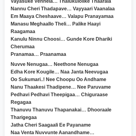
Vayasuke Vennela… Thalukulolike Thaarala
Nannu Cheri Thadapave… Vayyaari Vaanalaa
Em Maaya Cheshaave… Valapu Pranayamaa
Manasu Meghaallo Theli… Palike Haayi
Raagamaa
Kanulu Ninnu Choosi… Gunde Kore Dhariki
Cherumaa
Pranamaa… Praanamaa
Nuvve Nenugaa… Neethone Nenugaa
Edha Kore Kougile… Naa Janta Neevugaa
Oo Sukumari..! Nee Choopu Oo Andhame
Nanu Thaakesi Thadipene… Nee Paruvame
Pedhavi Pedhavi Theepigaa… Chiguraase
Regagaa
Thanuvu Thanuvu Thapanakai… Dhooraale
Tharigegaa
Jatha Cheri Saagaali Ee Payaname
Naa Venta Nuvvunte Aanandhame…