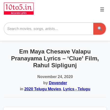
☰
Pri
Me
Searc
Em Maya Chesave Valapu
Pranayama Lyrics – ‘Clue’ Film,
Rahul Sipligunj
November 24, 2020
by
Devender
in
2020 Telugu Movies
,
Lyrics - Telugu