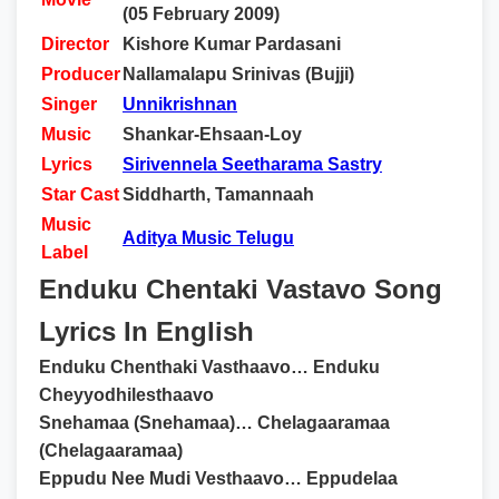
(05 February 2009)
Director
Kishore Kumar Pardasani
Producer
Nallamalapu Srinivas (Bujji)
Singer
Unnikrishnan
Music
Shankar-Ehsaan-Loy
Lyrics
Sirivennela Seetharama Sastry
Star Cast
Siddharth, Tamannaah
Music
Aditya Music Telugu
Label
Enduku Chentaki Vastavo Song
Lyrics In English
Enduku Chenthaki Vasthaavo… Enduku
Cheyyodhilesthaavo
Snehamaa (Snehamaa)… Chelagaaramaa
(Chelagaaramaa)
Eppudu Nee Mudi Vesthaavo… Eppudelaa