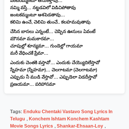
వెంటరమ్మంటూ తీసుకెళ్తావు…
నమ్మి వస్తే… నట్టడవిలో విడిచిపోతావు
జంటకమ్మంటూ ఆశపెడతావు…
కలిమి ఉంచే, చెలిమి తుంచే.. కలహమవుతావు
చేసిన బాసలు ఎన్నంటే… చెప్పిన ఊసులు ఏవంటే
మౌనమా మమకారమా…
చూపుల్లో శూన్యమా… గుండెల్లో గాయమా
మరీ వేధించకే ప్రేమా…
ఎందుకు చెంతకి వస్తావో… ఎందుకు చేయ్యొదిలేస్తావో
స్నేహమా (స్నేహమా)… చెలగాటమా (చెలగాటమా)
ఎప్పుడు నీ ముడి వేస్తావో… ఎప్పుడెలా విడదీస్తావో
ప్రణయమా… పరిహాసమా
Tags:
Enduku Chentaki Vastavo Song Lyrics In
Telugu
,
Konchem Ishtam Konchem Kashtam
Movie Songs Lyrics
,
Shankar-Ehsaan-Loy
,