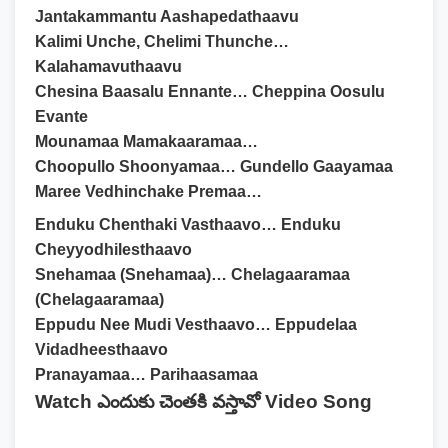
Jantakammantu Aashapedathaavu
Kalimi Unche, Chelimi Thunche…
Kalahamavuthaavu
Chesina Baasalu Ennante… Cheppina Oosulu
Evante
Mounamaa Mamakaaramaa…
Choopullo Shoonyamaa… Gundello Gaayamaa
Maree Vedhinchake Premaa…
Enduku Chenthaki Vasthaavo… Enduku
Cheyyodhilesthaavo
Snehamaa (Snehamaa)… Chelagaaramaa
(Chelagaaramaa)
Eppudu Nee Mudi Vesthaavo… Eppudelaa
Vidadheesthaavo
Pranayamaa… Parihaasamaa
Watch ఎందుకు చెంతకి వస్తావో Video Song