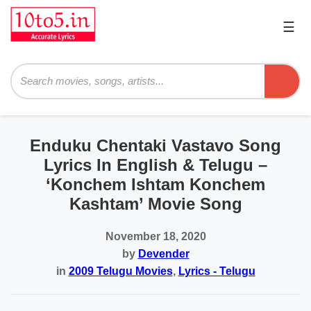
☰
Pri
Me
Searc
Enduku Chentaki Vastavo Song
Lyrics In English & Telugu –
‘Konchem Ishtam Konchem
Kashtam’ Movie Song
November 18, 2020
by
Devender
in
2009 Telugu Movies
,
Lyrics - Telugu