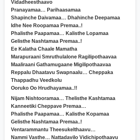
Vidadheesthaavo
Pranayamaa… Parihaasamaa
Shapinche Daivamaa… Dhahinche Deepamaa
Idhe Nee Roopamaa Premaa..!
Phalisthe Paapamaa… Kalisthe Lopamaa
Gelisthe Nashtamaa Premaa..!
Ee Kalatha Chaale Mamatha
Marapuraani Smruthulalone Ragilipothaavaa
Maaliraani Gathamugaane Migilipothaavaa
Reppalu Dhaatavu Swapnaalu… Cheppaka
Thappadhu Veedkolu
Ooruko Oo Hrudhayamaa..!!
Nijam Nishtooramaa… Thelisthe Kashtamaa
Kanneetiki Cheppave Premaa…
Phalisthe Paapamaa… Kalisthe Kopamaa
Gelisthe Nashtamaa Premaa..!
Ventarammantu Theesukelthaavu…
Nammi Vasthe… Nattadavilo Vidichipothaavu