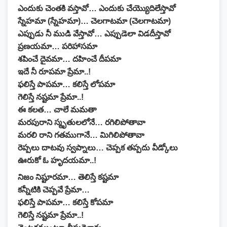
ఎందుకు చెంతకి వస్తావో… ఎందుకు చేయ్యొదిలేస్తావో
స్నేహమా (స్నేహమా)… చెలగాటమా (చెలగాటమా)
ఎప్పుడు నీ ముడి వేస్తావో… ఎప్పుడెలా విడదీస్తావో
ప్రణయమా… పరిహాసమా
శపించే దైవమా… దహించే దీపమా
ఇదే నీ రూపమా ప్రేమా..!
ఫలిస్తే పాపమా… కలిస్తే లోపమా
గెలిస్తే నష్టమా ప్రేమా..!
ఈ కలత… చాలే మమతా
మరపురాని స్మృతులలోనే… రగిలిపోతావా
మరలి రాని గతముగానే… మిగిలిపోతావా
రెప్పలు దాటవు స్వప్నాలు… చెప్పక తప్పదు వీడ్కోలు
ఊరుకో ఓ హృదయమా..!
నిజం నిష్టూరమా… తెలిస్తే కష్టమా
కన్నీటికి చెప్పవే ప్రేమా…
ఫలిస్తే పాపమా… కలిస్తే కోపమా
గెలిస్తే నష్టమా ప్రేమా..!