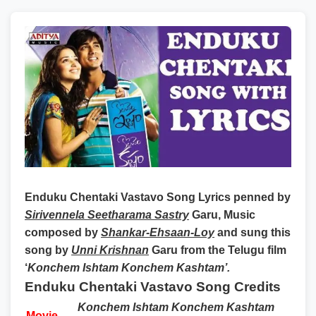
Enduku Chentaki Vastavo Song Lyrics
penned by
Sirivennela Seetharama Sastry
Garu, Music
composed by
Shankar-Ehsaan-Loy
and sung this
song by
Unni Krishnan
Garu from the Telugu film
‘
Konchem Ishtam Konchem Kashtam’.
Enduku Chentaki Vastavo Song Credits
Konchem Ishtam Konchem Kashtam
Movie