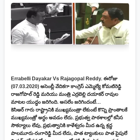
Errabelli Dayakar Vs Rajagopal Reddy. ఈరోజు
(07.03.2020) అసెంబ్లీ వేదికగా కాంగ్రెస్ ఎమ్మెల్యే కోమటిరెడ్డి
రాజగోపాల్ రెడ్డి మరియు మంత్రి ఎర్రబెల్లి దయాకర్ రావుల
మాటల యుద్ధం జరిగింది. అసలేం జరిగిందంటే…
కెసిఆర్ గారు రాష్ట్రానికి ముఖ్యమంత్రా లేకుంటే కొన్ని ప్రాంతాలకే
ముఖ్యమంత్రో అర్ధం అవడం లేదు. ప్రభుత్వ పాఠశాలల్లో కనీస
సౌకర్యాలు లేవు, ప్రభుత్వానికి కాళేశ్వరం మీద ఉన్న శ్రద్ధ
పాలమూరు-రంగారెడ్డి మీద లేదు, పాత ట్యాంకులు పాత పైపులే