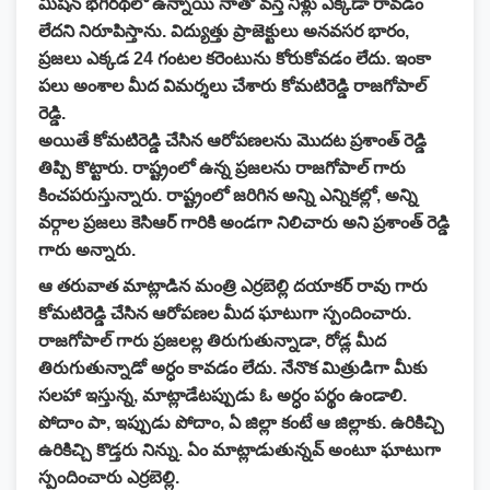
మిషన్ భగీరథలో ఉన్నాయి నాతో వస్తే నీళ్లు ఎక్కడా రావడం
లేదని నిరూపిస్తాను. విద్యుత్తు ప్రాజెక్టులు అనవసర భారం,
ప్రజలు ఎక్కడ 24 గంటల కరెంటును కోరుకోవడం లేదు. ఇంకా
పలు అంశాల మీద విమర్శలు చేశారు కోమటిరెడ్డి రాజగోపాల్
రెడ్డి.
అయితే కోమటిరెడ్డి చేసిన ఆరోపణలను మొదట ప్రశాంత్ రెడ్డి
తిప్పి కొట్టారు. రాష్ట్రంలో ఉన్న ప్రజలను రాజగోపాల్ గారు
కించపరుస్తున్నారు. రాష్ట్రంలో జరిగిన అన్ని ఎన్నికల్లో, అన్ని
వర్గాల ప్రజలు కెసిఆర్ గారికి అండగా నిలిచారు అని ప్రశాంత్ రెడ్డి
గారు అన్నారు.
ఆ తరువాత మాట్లాడిన మంత్రి ఎర్రబెల్లి దయాకర్ రావు గారు
కోమటిరెడ్డి చేసిన ఆరోపణల మీద ఘాటుగా స్పందించారు.
రాజగోపాల్ గారు ప్రజలల్ల తిరుగుతున్నాడా, రోడ్ల మీద
తిరుగుతున్నాడో అర్ధం కావడం లేదు. నేనొక మిత్రుడిగా మీకు
సలహా ఇస్తున్న, మాట్లాడేటప్పుడు ఓ అర్ధం పర్థం ఉండాలి.
పోదాం పా, ఇప్పుడు పోదాం, ఏ జిల్లా కంటే ఆ జిల్లాకు. ఉరికిచ్చి
ఉరికిచ్చి కొడ్తరు నిన్ను. ఏం మాట్లాడుతున్నవ్ అంటూ ఘాటుగా
స్పందించారు ఎర్రబెల్లి.