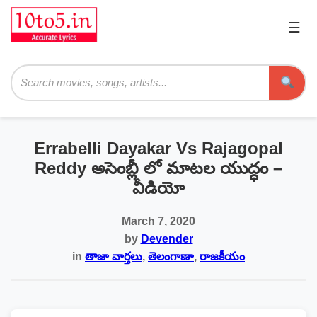
☰
Pri
Me
Searc
Errabelli Dayakar Vs Rajagopal
Reddy అసెంబ్లీ లో మాటల యుద్ధం –
వీడియో
March 7, 2020
by
Devender
in
తాజా వార్తలు
,
తెలంగాణా
,
రాజకీయం