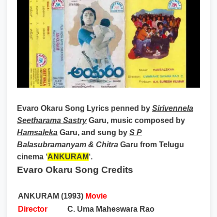
Evaro Okaru Song Lyrics
penned by
Sirivennela
Seetharama Sastry
Garu, music composed by
Hamsaleka
Garu, and sung by
S P
Balasubramanyam & Chitra
Garu from Telugu
cinema ‘
ANKURAM
‘.
Evaro Okaru Song Credits
ANKURAM (1993)
Movie
Director
C. Uma Maheswara Rao