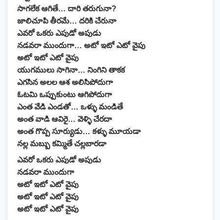
సాగలేక ఆగితే… దారి తరుగునా?
జాలిచూపి తీరమే… దరికి చేరునా
ఎవరో ఒకరు ఎపుడో అపుడు
నడవరా ముందుగా… అటో ఇటో ఎటో వైపు
అటో ఇటో ఎటో వైపు
యుగములు సాగినా… నింగిని తాకక
ఎగసిన అలల ఆశ అలిసిపోదుగా
ఓటమి ఒప్పుకుంటు ఆగిపోదుగా
ఎంత వేడి ఎండతో… ఒళ్ళు మండితే
అంత వాడి ఆవిరై… వెళ్ళి చేరదా
అంత గొప్ప సూర్యుడు… కళ్ళు మూయడా
నల్ల మబ్బు కమ్మితే చల్లబారడా
ఎవరో ఒకరు ఎపుడో అపుడు
నడవరా ముందుగా
అటో ఇటో ఎటో వైపు
అటో ఇటో ఎటో వైపు
అటో ఇటో ఎటో వైపు