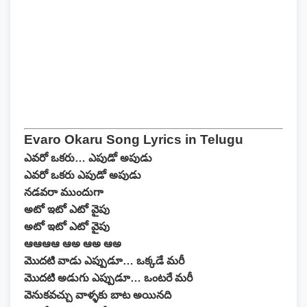
Evaro Okaru Song Lyrics in Telugu
ఎవరో ఒకరు… ఎపుడో అపుడు
ఎవరో ఒకరు ఎపుడో అపుడు
నడవరా ముందుగా
అటో ఇటో ఎటో వైపు
అటో ఇటో ఎటో వైపు
ఆఆఆఆ ఆఅ ఆఅ ఆఅ
మొదటి వాడు ఎప్పుడూ… ఒక్కడే మరీ
మొదటి అడుగు ఎప్పుడూ… ఒంటరే మరీ
వెనుకవచ్చు వాళ్ళకు బాట అయినది