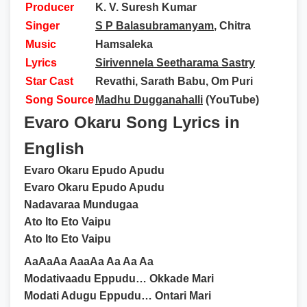
Producer
K. V. Suresh Kumar
Singer
S P Balasubramanyam
, Chitra
Music
Hamsaleka
Lyrics
Sirivennela Seetharama Sastry
Star Cast
Revathi, Sarath Babu, Om Puri
Song Source
Madhu Dugganahalli
(YouTube)
Evaro Okaru Song Lyrics in
English
Evaro Okaru Epudo Apudu
Evaro Okaru Epudo Apudu
Nadavaraa Mundugaa
Ato Ito Eto Vaipu
Ato Ito Eto Vaipu
AaAaAa AaaAa Aa Aa Aa
Modativaadu Eppudu… Okkade Mari
Modati Adugu Eppudu… Ontari Mari