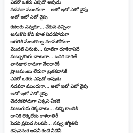
ఎవరో ఒకరు ఎపుడో అపుడు
నడవరా ముందుగా… అటో ఇటో ఎటో వైపు
అటో ఇటో ఎటో వైపు
కదలరు ఎవ్వరూ… వేకువ వచ్చినా
అనుకొని కోడి కూత నిదరపోదుగా
జగతికి మేలుకొల్పు మానుకోదుగా
మొదటి చినుకు… సూటిగా దూకిరానిదే
మబ్బుకొంగు చాటుగా… ఒదిగి దాగితే
వానధార రాదుగా నేలదారికీ
ప్రాణమంటు లేదుగా బ్రతకడానికీ
ఎవరో ఒకరు ఎపుడో అపుడు
నడవరా ముందుగా… అటో ఇటో ఎటో వైపు
అటో ఇటో ఎటో వైపు
చెదరకపోదుగా చిక్కని చీకటి
మిణుగురు రెక్కచాటు… చిన్ని కాంతికి
దానికి లెక్కలేదు కాళరాతిరీ
పెదవి ప్రమిద నిలపనీ… నవ్వు జ్యోతినీ
రెప్పవెనుక ఆపనీ కంటి నీటినీ