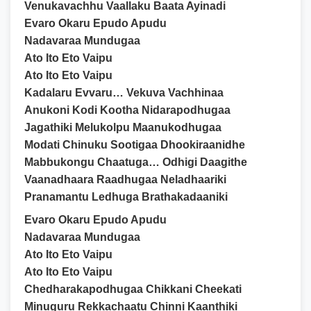
Venukavachhu Vaallaku Baata Ayinadi
Evaro Okaru Epudo Apudu
Nadavaraa Mundugaa
Ato Ito Eto Vaipu
Ato Ito Eto Vaipu
Kadalaru Evvaru… Vekuva Vachhinaa
Anukoni Kodi Kootha Nidarapodhugaa
Jagathiki Melukolpu Maanukodhugaa
Modati Chinuku Sootigaa Dhookiraanidhe
Mabbukongu Chaatuga… Odhigi Daagithe
Vaanadhaara Raadhugaa Neladhaariki
Pranamantu Ledhuga Brathakadaaniki
Evaro Okaru Epudo Apudu
Nadavaraa Mundugaa
Ato Ito Eto Vaipu
Ato Ito Eto Vaipu
Chedharakapodhugaa Chikkani Cheekati
Minuguru Rekkachaatu Chinni Kaanthiki