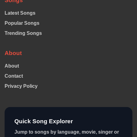
Songs
Latest Songs
Popular Songs
Trending Songs
About
About
Contact
Privacy Policy
Quick Song Explorer
Jump to songs by language, movie, singer or