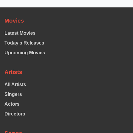
Movies
Latest Movies
Today's Releases
Upcoming Movies
Artists
All Artists
Singers
Actors
Directors