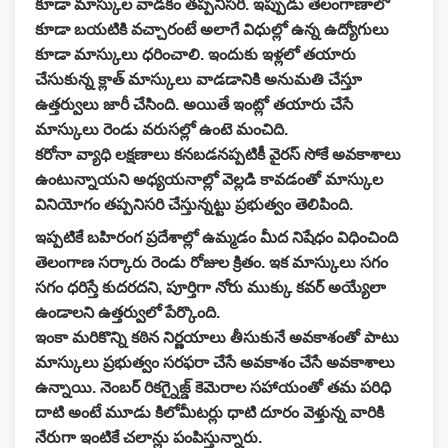
కూడా మాస్కుల వాడకం తప్పనిసరి. ఇప్పుడు తెలంగాణాలో
కూడా బయటికి వచ్చారంటే అలాగే విధుల్లో ఉన్న ఉద్యోగులు
కూడా మాస్కులు ధరించాలి. ఇందుకు ఇళ్లలో తయారు
చేసుకున్న క్లాత్ మాస్కులు వాడడానికి అనుమతి చేస్తూ
ఉత్తర్వులు జారీ చేసింది. అయితే ఇంట్లో తయారు చేసే
మాస్కులు రెండు వరుసల్లో ఉంటె మంచిది.
కరోనా వ్యాధి లక్షణాలు కనబడనప్పటికీ వైరస్ సోకే అవకాశాలు
ఉంటున్నాయని అధ్యయనాల్లో వెల్లడి కావడంతో మాస్కుల
వినియోగం తప్పనిసరి చేస్తున్నట్టు ప్రభుత్వం తెలిపింది.
ఇప్పటికే బహిరంగ ప్రదేశాల్లో ఉమ్మడం మీద నిషేధం విధించింది
తెలంగాణ సర్కారు రెండు రోజుల క్రితం. ఇక మాస్కులు సగం
సగం ధరిస్తే కుదరదని, పూర్తిగా నోరు ముక్కు కవర్ అయ్యేలా
ఉండాలని ఉత్తర్వులో పేర్కొంది.
ఇంకా మరికొన్ని కఠిన నిర్ణయాలు తీసుకునే అవకాశంతో పాటు
మాస్కులు ప్రభుత్వం సరఫరా చేసే అవకాశం చేసే అవకాశాలు
ఉన్నాయి. నెంబర్ రికగ్నైజ్డ్ కెమెరాల సహాయంతో తమ పరిధి
దాటి అంటే మూడు కిలోమీటర్లు ధాటి దూరం వెళ్తున్న వారికి
నేరుగా ఇంటికే చలాన్లు పంపిస్తున్నారు.