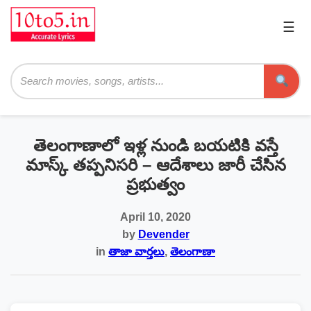
☰
Pri
Me
Searc
తెలంగాణాలో ఇళ్ల నుండి బయటికి వస్తే
మాస్క్ తప్పనిసరి – ఆదేశాలు జారీ చేసిన
ప్రభుత్వం
April 10, 2020
by
Devender
in
తాజా వార్తలు
,
తెలంగాణా