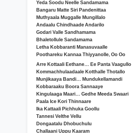
Yeda Soodu Neelle Sandamama
Bangaru Matte Siri Pandenittaa
Muthyaala Muggalle Mungillalo
Andaalu Chindhaade Andarilo
Godari Valle Sandhamama
Bhaletollule Sandamama
Letha Kobbaranti Manasuvaalle
Poothareku Kannaa Thiyyanolle, Oo Oo
Arre Kottaali Eethane… Ee Panta Vaagullo
Kommachhulaadaale Kotthalle Thotallo
Munjikaaya Bandi… Mundukellamandi
Kobbaraaku Boora Sannaaye
Kingulaaga Maari… Gedhe Meeda Swaari
Paala Ice Kori Thinnaare
Ika Kattaali Pichhuka Goollu
Tannesi Velthe Vellu
Dongaatalu Dhobuchulu
Challaani Uppu Kaaram