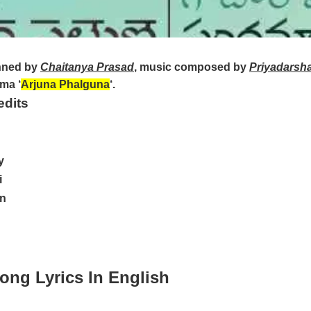
ned by
Chaitanya Prasad
, music composed by
Priyadarsh
ma ‘
Arjuna Phalguna
‘.
edits
y
i
an
ng Lyrics In English