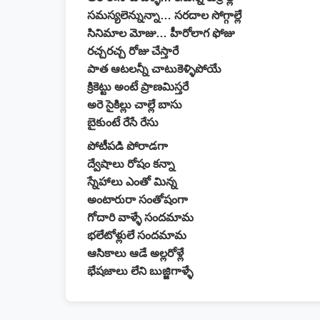
సమస్యలెన్నున్నా… సరదాల సోగ్గాల్లే
సినిమాల మోజు… హీరోలాగ ఫోజు
రచ్చరచ్చ రోజు చేస్తారే
పాత ఆటలన్నీ చాటుకెళ్ళిపోయే
క్రికెట్టు అంటే ప్రాణమిస్తరే
అరె సైకిల్లు చాల్లే బాసు
బైకుంటే రేసే రేసు
పోటీపడి పోరాడగా
ద్వేషాలు రోషం కన్నా
స్నేహాలు ఎంతో మిన్న
అంటారురా సంతోషంగా
గోదారి వాళ్ళే సందమామ
భలేటోళ్లులే సందమామ
ఆసికాలు ఆడే అల్లరోళ్లే
భేషజాలు లేని బుజ్జిగాళ్ళే