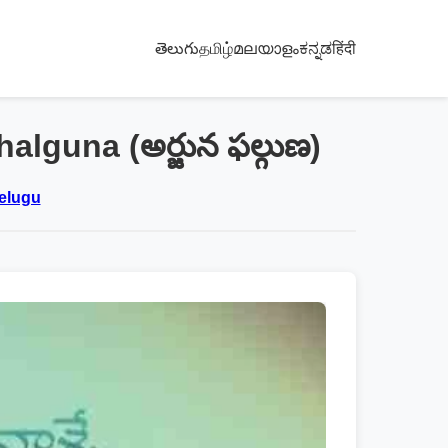
తెలుగు
தமிழ்
മലയാളം
ಕನ್ನಡ
हिंदी
lguna (అర్జున ఫల్గుణ)
Telugu