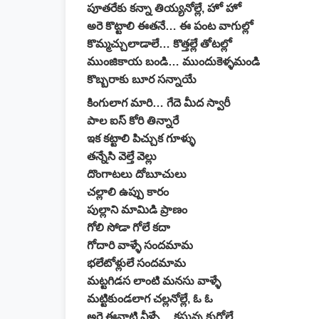
పూతరేకు కన్నా తియ్యనోల్లే, హో హో
అరె కొట్టాలి ఈతనే… ఈ పంట వాగుల్లో
కొమ్మచ్చులాడాలే… కొత్తల్లే తోటల్లో
ముంజికాయ బండి… ముందుకెళ్ళమండి
కొబ్బరాకు బూర సన్నాయే
కింగులాగ మారి… గేదె మీద స్వారీ
పాల ఐస్ కోరి తిన్నారే
ఇక కట్టాలి పిచ్చుక గూళ్ళు
తన్నేసి వెల్తే వెల్లు
దొంగాటలు దోబూచులు
చల్లాలి ఉప్పు కారం
పుల్లాని మామిడి ప్రాణం
గోలి సోడా గోలే కదా
గోదారి వాళ్ళే సందమామ
భలేటోళ్లులే సందమామ
మట్టగిడస లాంటి మనసు వాళ్ళే
మట్టికుండలాగ చల్లనోల్లే, ఓ ఓ
అరె ఈనాటి వీళ్ళే… కసున్న కుర్రోల్లే