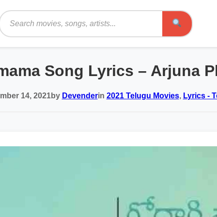
Search
ama Song Lyrics – Arjuna Pha
mber 14, 2021
by
Devender
in
2021 Telugu Movies
,
Lyrics - 