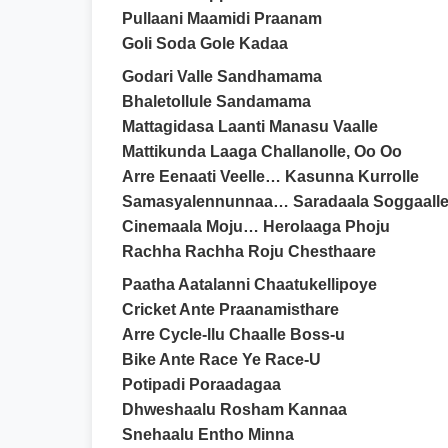
Pullaani Maamidi Praanam
Goli Soda Gole Kadaa
Godari Valle Sandhamama
Bhaletollule Sandamama
Mattagidasa Laanti Manasu Vaalle
Mattikunda Laaga Challanolle, Oo Oo
Arre Eenaati Veelle… Kasunna Kurrolle
Samasyalennunnaa… Saradaala Soggaall
Cinemaala Moju… Herolaaga Phoju
Rachha Rachha Roju Chesthaare
Paatha Aatalanni Chaatukellipoye
Cricket Ante Praanamisthare
Arre Cycle-llu Chaalle Boss-u
Bike Ante Race Ye Race-U
Potipadi Poraadagaa
Dhweshaalu Rosham Kannaa
Snehaalu Entho Minna