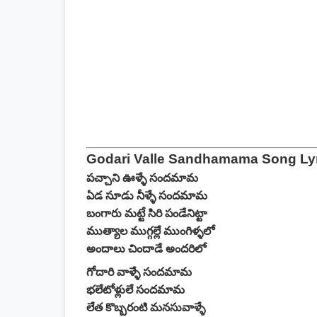
Godari Valle Sandhamama Song Lyr
పచ్చాని ఊళ్ళే సందమామ
ఏడ సూడు నీళ్ళే సందమామ
బంగారు మట్టే సిరి పండేనిట్టా
ముత్యాల ముగ్గల్లే ముంగిళ్ళలో
అందాలు చిందాడే అందరిలో
గోదారి వాళ్ళే సందమామ
భలేటోళ్లులే సందమామ
లేత కొబ్బరంటి మనసువాళ్ళే