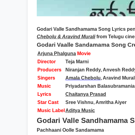
Godari Valle Sandhamama Song Lyrics
pen
Chebolu & Aravind Murali
from Telugu cine
Godari Vaalle Sandamama Song Cr
Arjuna Phalguna
Movie
Director
Teja Marni
Producers
Niranjan Reddy, Anvesh Redd
Singers
Amala Chebolu
, Aravind Mural
Music
Priyadarshan Balasubramani
Lyrics
Chaitanya Prasad
Star Cast
Sree Vishnu, Amritha Aiyer
Music Label
Aditya Music
Godari Valle Sandhamama So
Pachhaani Oolle Sandamama