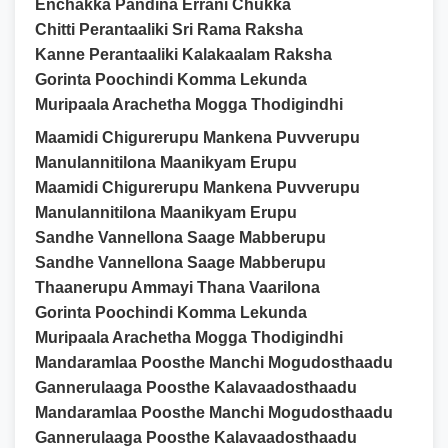
Enchakka Pandina Errani Chukka
Chitti Perantaaliki Sri Rama Raksha
Kanne Perantaaliki Kalakaalam Raksha
Gorinta Poochindi Komma Lekunda
Muripaala Arachetha Mogga Thodigindhi
Maamidi Chigurerupu Mankena Puvverupu
Manulannitilona Maanikyam Erupu
Maamidi Chigurerupu Mankena Puvverupu
Manulannitilona Maanikyam Erupu
Sandhe Vannellona Saage Mabberupu
Sandhe Vannellona Saage Mabberupu
Thaanerupu Ammayi Thana Vaarilona
Gorinta Poochindi Komma Lekunda
Muripaala Arachetha Mogga Thodigindhi
Mandaramlaa Poosthe Manchi Mogudosthaadu
Gannerulaaga Poosthe Kalavaadosthaadu
Mandaramlaa Poosthe Manchi Mogudosthaadu
Gannerulaaga Poosthe Kalavaadosthaadu