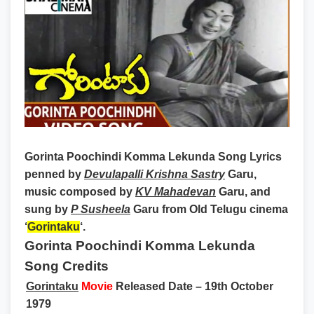
Gorinta Poochindi Komma Lekunda Song Lyrics
penned by
Devulapalli Krishna Sastry
Garu,
music composed by
KV Mahadevan
Garu, and
sung by
P Susheela
Garu from Old Telugu cinema
‘
Gorintaku
‘.
Gorinta Poochindi Komma Lekunda
Song Credits
Gorintaku
Movie
Released Date
– 19th October
1979