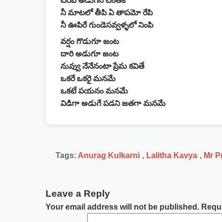
చేరవ అడుగేసి చెంతకి
నీ మాటలో తీపి ఏ తాపమో రేపి
నీ ఊపిరే గుండెసవ్వళ్ళలో నింపి
వర్షం గొడుగూ జంట
దారి అడుగూ జంట
నువ్వు నేనేనంటా ప్రేమ కవితే
ఒకరే ఒకరై మనమే
ఒకటే పయనం మనమే
విడిగా అడుగే పడని జతగా మనమే
Tags:
Anurag Kulkarni
,
Lalitha Kavya
,
Mr P
Leave a Reply
Your email address will not be published.
Requi