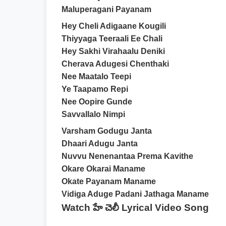
Maluperagani Payanam
Hey Cheli Adigaane Kougili
Thiyyaga Teeraali Ee Chali
Hey Sakhi Virahaalu Deniki
Cherava Adugesi Chenthaki
Nee Maatalo Teepi
Ye Taapamo Repi
Nee Oopire Gunde
Savvallalo Nimpi
Varsham Godugu Janta
Dhaari Adugu Janta
Nuvvu Nenenantaa Prema Kavithe
Okare Okarai Maname
Okate Payanam Maname
Vidiga Aduge Padani Jathaga Maname
Watch హే చెలీ Lyrical Video Song