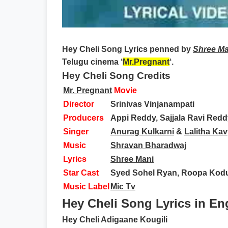
Hey Cheli Song Lyrics
penned by
Shree Ma
Telugu cinema ‘
Mr.Pregnant
‘.
Hey Cheli Song Credits
Mr. Pregnant
Movie
Director
Srinivas Vinjanampati
Producers
Appi Reddy, Sajjala Ravi Red
Singer
Anurag Kulkarni
&
Lalitha Ka
Music
Shravan Bharadwaj
Lyrics
Shree Mani
Star Cast
Syed Sohel Ryan, Roopa Kodu
Music Label
Mic Tv
Hey Cheli Song Lyrics in En
Hey Cheli Adigaane Kougili