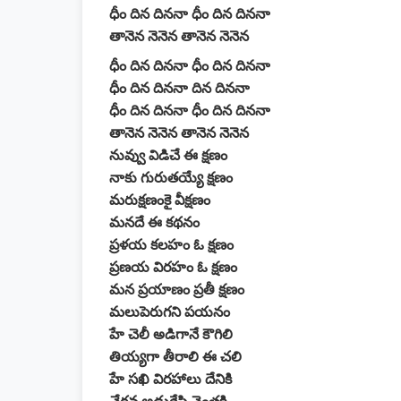
ధీం దిన దిననా ధీం దిన దిననా
తానెన నెనెన తానెన నెనెన
ధీం దిన దిననా ధీం దిన దిననా
ధీం దిన దిననా దిన దిననా
ధీం దిన దిననా ధీం దిన దిననా
తానెన నెనెన తానెన నెనెన
నువ్వు విడిచే ఈ క్షణం
నాకు గురుతయ్యే క్షణం
మరుక్షణంకై వీక్షణం
మనదే ఈ కథనం
ప్రళయ కలహం ఓ క్షణం
ప్రణయ విరహం ఓ క్షణం
మన ప్రయాణం ప్రతీ క్షణం
మలుపెరుగని పయనం
హే చెలీ అడిగానే కౌగిలి
తియ్యగా తీరాలి ఈ చలి
హే సఖి విరహాలు దేనికి