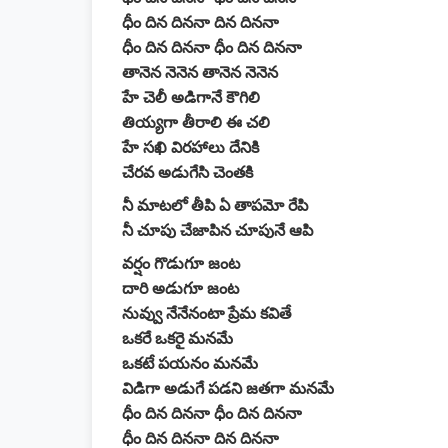
ధీం దిన దిననా దిన దిననా
ధీం దిన దిననా ధీం దిన దిననా
తానెన నెనెన తానెన నెనెన
హే చెలీ అడిగానే కౌగిలి
తియ్యగా తీరాలి ఈ చలి
హే సఖి విరహాలు దేనికి
చేరవ అడుగేసి చెంతకి
నీ మాటలో తీపి ఏ తాపమో రేపి
నీ చూపు చేజాపిన చూపునే ఆపి
వర్షం గొడుగూ జంట
దారి అడుగూ జంట
నువ్వు నేనేనంటా ప్రేమ కవితే
ఒకరే ఒకరై మనమే
ఒకటే పయనం మనమే
విడిగా అడుగే పడని జతగా మనమే
ధీం దిన దిననా ధీం దిన దిననా
ధీం దిన దిననా దిన దిననా