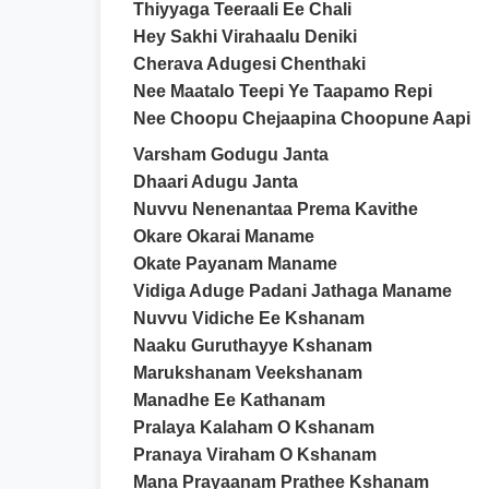
Thiyyaga Teeraali Ee Chali
Hey Sakhi Virahaalu Deniki
Cherava Adugesi Chenthaki
Nee Maatalo Teepi Ye Taapamo Repi
Nee Choopu Chejaapina Choopune Aapi
Varsham Godugu Janta
Dhaari Adugu Janta
Nuvvu Nenenantaa Prema Kavithe
Okare Okarai Maname
Okate Payanam Maname
Vidiga Aduge Padani Jathaga Maname
Nuvvu Vidiche Ee Kshanam
Naaku Guruthayye Kshanam
Marukshanam Veekshanam
Manadhe Ee Kathanam
Pralaya Kalaham O Kshanam
Pranaya Viraham O Kshanam
Mana Prayaanam Prathee Kshanam