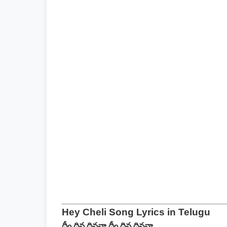
Hey Cheli Song Lyrics in Telugu
ధీం దిన దిననా ధీం దిన దిననా