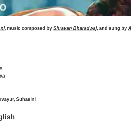
ni
, music composed by
Shravan Bharadwaj
, and sung by
A
dy
vya
vayur, Suhasini
glish