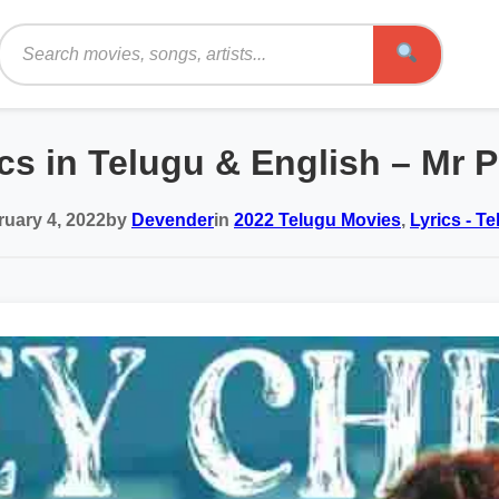
Search
cs in Telugu & English – Mr
ruary 4, 2022
by
Devender
in
2022 Telugu Movies
,
Lyrics - T