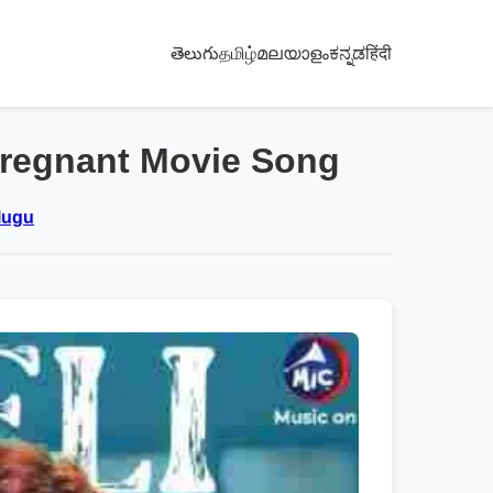
తెలుగు
தமிழ்
മലയാളം
ಕನ್ನಡ
हिंदी
 Pregnant Movie Song
elugu