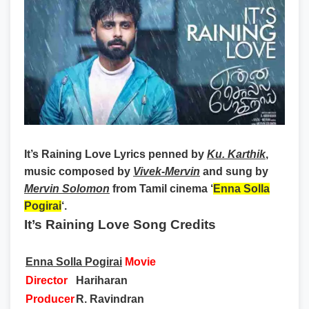
It’s Raining Love Lyrics
penned by
Ku. Karthik
,
music composed by
Vivek-Mervin
and sung by
Mervin Solomon
from Tamil cinema ‘
Enna Solla
Pogirai
‘.
It’s Raining Love Song Credits
Enna Solla Pogirai
Movie
Director
Hariharan
Producer
R. Ravindran