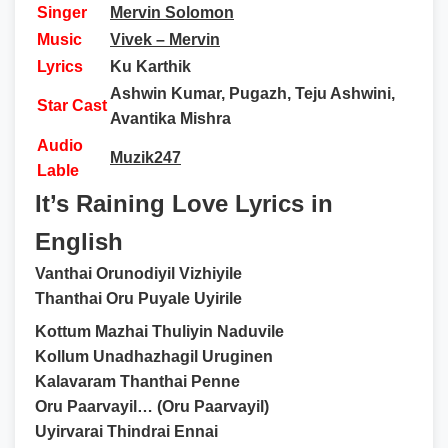
Singer
Mervin Solomon
Music
Vivek – Mervin
Lyrics
Ku Karthik
Ashwin Kumar, Pugazh, Teju Ashwini,
Star Cast
Avantika Mishra
Audio
Muzik247
Lable
It’s Raining Love Lyrics in
English
Vanthai Orunodiyil Vizhiyile
Thanthai Oru Puyale Uyirile
Kottum Mazhai Thuliyin Naduvile
Kollum Unadhazhagil Uruginen
Kalavaram Thanthai Penne
Oru Paarvayil… (Oru Paarvayil)
Uyirvarai Thindrai Ennai