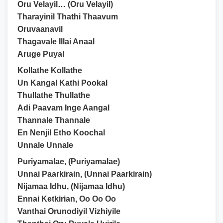
Oru Velayil… (Oru Velayil)
Tharayinil Thathi Thaavum
Oruvaanavil
Thagavale Illai Anaal
Aruge Puyal
Kollathe Kollathe
Un Kangal Kathi Pookal
Thullathe Thullathe
Adi Paavam Inge Aangal
Thannale Thannale
En Nenjil Etho Koochal
Unnale Unnale
Puriyamalae, (Puriyamalae)
Unnai Paarkirain, (Unnai Paarkirain)
Nijamaa Idhu, (Nijamaa Idhu)
Ennai Ketkirian, Oo Oo Oo
Vanthai Orunodiyil Vizhiyile