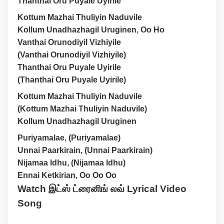
Thanthai Oru Puyale Uyirile
Kottum Mazhai Thuliyin Naduvile
Kollum Unadhazhagil Uruginen, Oo Ho
Vanthai Orunodiyil Vizhiyile
(Vanthai Orunodiyil Vizhiyile)
Thanthai Oru Puyale Uyirile
(Thanthai Oru Puyale Uyirile)
Kottum Mazhai Thuliyin Naduvile
(Kottum Mazhai Thuliyin Naduvile)
Kollum Unadhazhagil Uruginen
Puriyamalae, (Puriyamalae)
Unnai Paarkirain, (Unnai Paarkirain)
Nijamaa Idhu, (Nijamaa Idhu)
Ennai Ketkirian, Oo Oo Oo
Watch இட்ஸ் ட்ரைனிங் லவ் Lyrical Video
Song