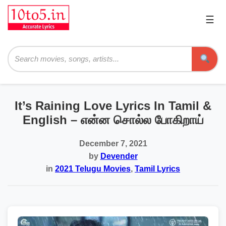
☰
Pri
Me
Searc
It’s Raining Love Lyrics In Tamil &
English – என்ன சொல்ல போகிறாய்
December 7, 2021
by
Devender
in
2021 Telugu Movies
,
Tamil Lyrics