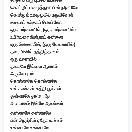
தந்தாய் ஒரு புயலே உயிரிலே
கொட்டும் மழைத்துளியின் நடுவிலே
கொல்லும் உனதழகில் உருகினேன்
கலவரம் தந்தாய் பெண்ணே
ஒரு பார்வையில், (ஒரு பார்வையில்)
உயிர்வரை தின்றாய் என்னை
ஒரு வேளையில், (ஒரு வேளையில்)
தரையினில் தத்தித்தாவும்
ஒரு வானவில்
தகவலே இல்லை ஆனால்
அருகே புயல்
கொல்லாதே கொல்லாதே
உன் கண்கள் கத்தி பூக்கள்
துள்ளாதே துள்ளாதே
அடி பாவம் இங்கே ஆண்கள்
தன்னாலே தன்னாலே
என் நெஞ்சில் ஏதோ கூச்சல்
உன்னாலே உன்னாலே