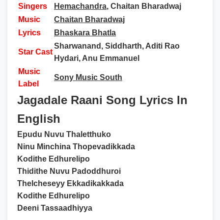
Singers
Hemachandra
, Chaitan Bharadwaj
Music
Chaitan Bharadwaj
Lyrics
Bhaskara Bhatla
Sharwanand, Siddharth, Aditi Rao
Star Cast
Hydari, Anu Emmanuel
Music
Sony Music South
Label
Jagadale Raani Song Lyrics In
English
Epudu Nuvu Thaletthuko
Ninu Minchina Thopevadikkada
Kodithe Edhurelipo
Thidithe Nuvu Padoddhuroi
Thelcheseyy Ekkadikakkada
Kodithe Edhurelipo
Deeni Tassaadhiyya