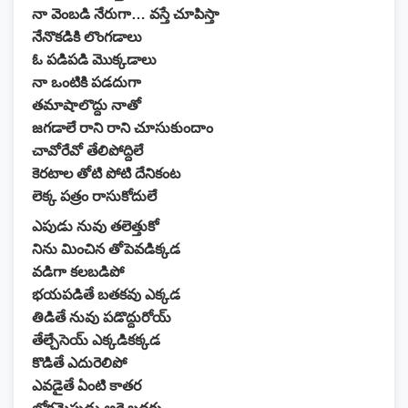
నా వెంబడి నేరుగా… వస్తే చూపిస్తా
నేనొకడికి లొంగడాలు
ఓ పడిపడి మొక్కడాలు
నా ఒంటికి పడదుగా
తమాషాలొద్దు నాతో
జగడాలే రాని రాని చూసుకుందాం
చావోరేవో తేలిపోద్దిలే
కెరటాల తోటి పోటి దేనికంట
లెక్క పత్రం రాసుకోదులే
ఎపుడు నువు తలెత్తుకో
నిను మించిన తోపెవడిక్కడ
వడిగా కలబడిపో
భయపడితే బతకవు ఎక్కడ
తిడితే నువు పడొద్దురోయ్
తేల్చేసెయ్ ఎక్కడికక్కడ
కొడితే ఎదురెలిపో
ఎవడైతే ఏంటి కాతర