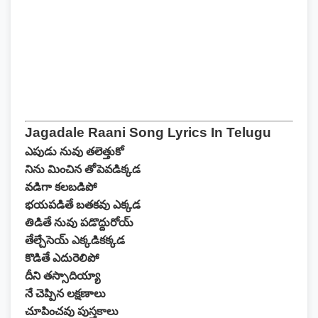
Jagadale Raani Song Lyrics In Telugu
ఎపుడు నువు తలెత్తుకో
నిను మించిన తోపెవడిక్కడ
వడిగా కలబడిపో
భయపడితే బతకవు ఎక్కడ
తిడితే నువు పడొద్దురోయ్
తేల్చేసెయ్ ఎక్కడికక్కడ
కొడితే ఎదురెలిపో
దీని తస్సాదియ్యా
నే చెప్పిన లక్షణాలు
చూపించవు పుస్తకాలు