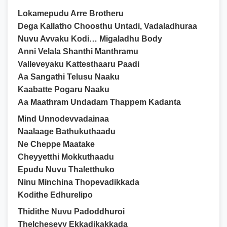
Lokamepudu Arre Brotheru
Dega Kallatho Choosthu Untadi, Vadaladhuraa
Nuvu Avvaku Kodi… Migaladhu Body
Anni Velala Shanthi Manthramu
Valleveyaku Kattesthaaru Paadi
Aa Sangathi Telusu Naaku
Kaabatte Pogaru Naaku
Aa Maathram Undadam Thappem Kadanta
Mind Unnodevvadainaa
Naalaage Bathukuthaadu
Ne Cheppe Maatake
Cheyyetthi Mokkuthaadu
Epudu Nuvu Thaletthuko
Ninu Minchina Thopevadikkada
Kodithe Edhurelipo
Thidithe Nuvu Padoddhuroi
Thelcheseyy Ekkadikakkada