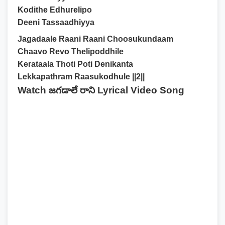
Kodithe Edhurelipo
Deeni Tassaadhiyya
Jagadaale Raani Raani Choosukundaam
Chaavo Revo Thelipoddhile
Kerataala Thoti Poti Denikanta
Lekkapathram Raasukodhule ||2||
Watch జగడాలే రాని Lyrical Video Song