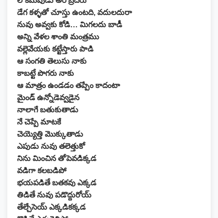
లోకమెపుడు అరె బ్రదరు
డేగ కళ్ళతో చూస్తు ఉంటది, వదులదురా
నువు అవ్వకు కోడి… మిగలదు బాడీ
అన్ని వేళల శాంతి మంత్రము
వల్లెవేయకు కట్టేస్తారు పాడి
ఆ సంగతి తెలుసు నాకు
కాబట్టే పొగరు నాకు
ఆ మాత్రం ఉండడం తప్పేం కాదంటా
మైండ్ ఉన్నోడెవ్వడైన
నాలాగే బతుకుతాడు
నే చెప్పే మాటకే
చెయ్యెత్తి మొక్కుతాడు
ఎపుడు నువు తలెత్తుకో
నిను మించిన తోపెవడిక్కడ
వడిగా కలబడిపో
భయపడితే బతకవు ఎక్కడ
తిడితే నువు పడొద్దురోయ్
తేల్చేసెయ్ ఎక్కడికక్కడ