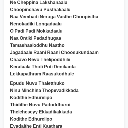
Ne Cheppina Lakshanaalu
Choopinchavu Pusthakaalu
Naa Vembadi Neruga Vasthe Choopistha
Nenokadiki Longadaalu
O Padi Padi Mokkadaalu
Naa Ontiki Padadhugaa
Tamashaaloddhu Naatho
Jagadaale Raani Raani Choosukundaam
Chaavo Revo Thelipoddhile
Kerataala Thoti Poti Denikanta
Lekkapathram Raasukodhule
Epudu Nuvu Thaletthuko
Ninu Minchina Thopevadikkada
Kodithe Edhurelipo
Thidithe Nuvu Padoddhuroi
Thelcheseyy Ekkadikakkada
Kodithe Edhurelipo
Evadaithe Enti Kaathara