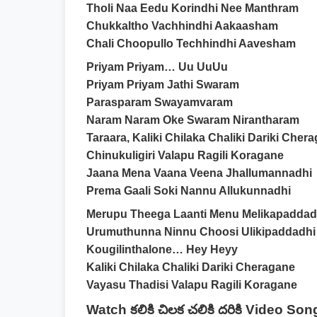
Tholi Naa Eedu Korindhi Nee Manthram
Chukkaltho Vachhindhi Aakaasham
Chali Choopullo Techhindhi Aavesham
Priyam Priyam… Uu UuUu
Priyam Priyam Jathi Swaram
Parasparam Swayamvaram
Naram Naram Oke Swaram Nirantharam
Taraara, Kaliki Chilaka Chaliki Dariki Cher
Chinukuligiri Valapu Ragili Koragane
Jaana Mena Vaana Veena Jhallumannadhi
Prema Gaali Soki Nannu Allukunnadhi
Merupu Theega Laanti Menu Melikapaddad
Urumuthunna Ninnu Choosi Ulikipaddadhi
Kougilinthalone… Hey Heyy
Kaliki Chilaka Chaliki Dariki Cheragane
Vayasu Thadisi Valapu Ragili Koragane
Watch కలికి చిలక చలికి దరికి Video Son