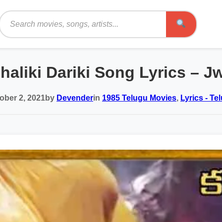
Search
Chaliki Dariki Song Lyrics – 
ober 2, 2021
by
Devender
in
1985 Telugu Movies
,
Lyrics - Te