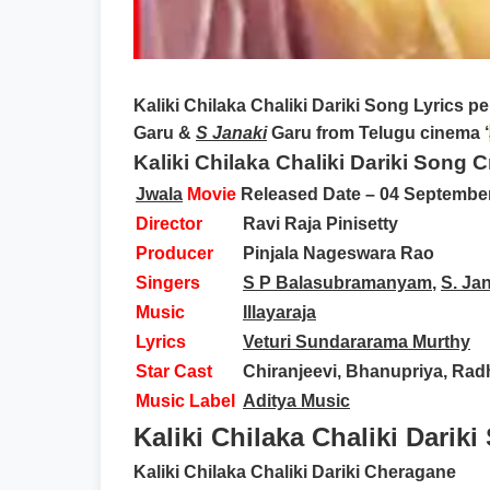
Kaliki Chilaka Chaliki Dariki Song Lyrics
pe
Garu &
S Janaki
Garu from Telugu cinema ‘
Kaliki Chilaka Chaliki Dariki Song C
Jwala
Movie
Released Date – 04 Septembe
Director
Ravi Raja Pinisetty
Producer
Pinjala Nageswara Rao
Singers
S P Balasubramanyam
,
S. Ja
Music
Illayaraja
Lyrics
Veturi Sundararama Murthy
Star Cast
Chiranjeevi, Bhanupriya, Rad
Music Label
Aditya Music
Kaliki Chilaka Chaliki Dariki
Kaliki Chilaka Chaliki Dariki Cheragane