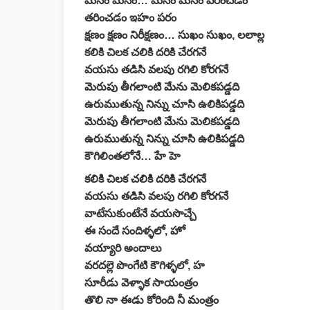
మనం మనం… మనం మనం వరించడం
తరించడం ఇహం పరం
క్షణం క్షణం నిరీక్షణం… సుఖం సుఖం, లలాల్ల
కలికి చిలక చలికి దరికి చేరగనే
వయసు తడిసి వలపు రగిలి కోరగనే
మెరుపు తీగలాంటి మేను మెలికపడ్డది
ఉరుముతున్న నిన్ను చూసి ఉలికిపడ్డది
మెరుపు తీగలాంటి మేను మెలికపడ్డది
ఉరుముతున్న నిన్ను చూసి ఉలికిపడ్డది
కౌగిలింతలోనే… హే హె
కలికి చిలక చలికి దరికి చేరగనే
వయసు తడిసి వలపు రగిలి కోరగనే
వాటేసుకుంటేనే వయసొచ్చే
ఈ సందే సందిళ్ళలో, హో
వయ్యారి అందాలు
వరదల్లె పొంగేటి కౌగిళ్ళలో, హ
సూరీడు వెళ్ళాక సాయంత్రం
తొలి నా ఈడు కోరింది నీ మంత్రం