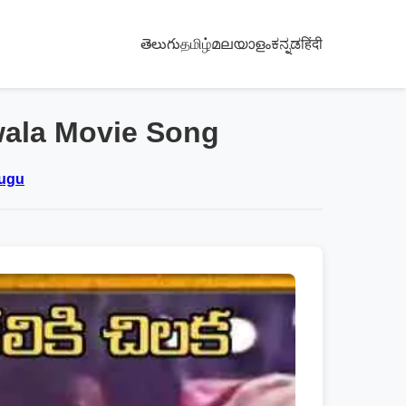
తెలుగు
தமிழ்
മലയാളം
ಕನ್ನಡ
हिंदी
Jwala Movie Song
lugu