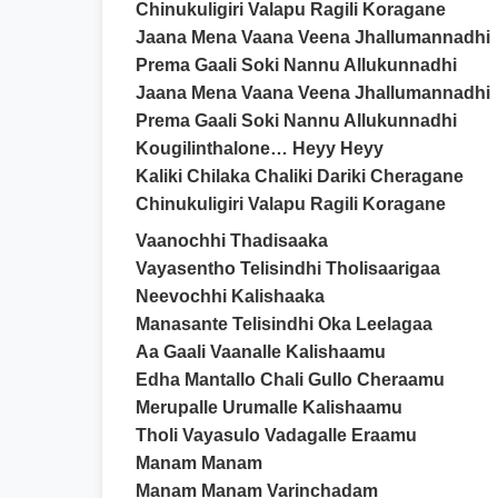
Chinukuligiri Valapu Ragili Koragane
Jaana Mena Vaana Veena Jhallumannadhi
Prema Gaali Soki Nannu Allukunnadhi
Jaana Mena Vaana Veena Jhallumannadhi
Prema Gaali Soki Nannu Allukunnadhi
Kougilinthalone… Heyy Heyy
Kaliki Chilaka Chaliki Dariki Cheragane
Chinukuligiri Valapu Ragili Koragane
Vaanochhi Thadisaaka
Vayasentho Telisindhi Tholisaarigaa
Neevochhi Kalishaaka
Manasante Telisindhi Oka Leelagaa
Aa Gaali Vaanalle Kalishaamu
Edha Mantallo Chali Gullo Cheraamu
Merupalle Urumalle Kalishaamu
Tholi Vayasulo Vadagalle Eraamu
Manam Manam
Manam Manam Varinchadam