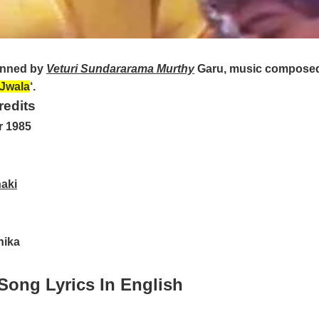
nned by
Veturi Sundararama Murthy
Garu, music compose
Jwala
‘.
redits
r 1985
naki
hika
 Song Lyrics In English