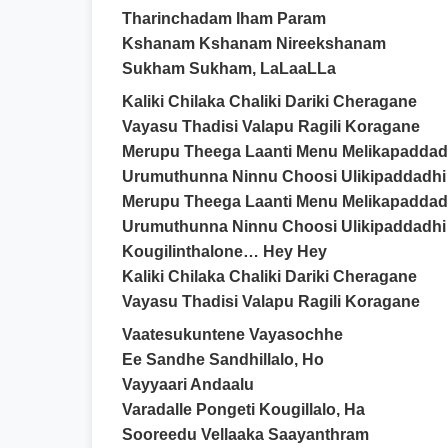
Tharinchadam Iham Param
Kshanam Kshanam Nireekshanam
Sukham Sukham, LaLaaLLa
Kaliki Chilaka Chaliki Dariki Cheragane
Vayasu Thadisi Valapu Ragili Koragane
Merupu Theega Laanti Menu Melikapaddad
Urumuthunna Ninnu Choosi Ulikipaddadhi
Merupu Theega Laanti Menu Melikapaddad
Urumuthunna Ninnu Choosi Ulikipaddadhi
Kougilinthalone… Hey Hey
Kaliki Chilaka Chaliki Dariki Cheragane
Vayasu Thadisi Valapu Ragili Koragane
Vaatesukuntene Vayasochhe
Ee Sandhe Sandhillalo, Ho
Vayyaari Andaalu
Varadalle Pongeti Kougillalo, Ha
Sooreedu Vellaaka Saayanthram