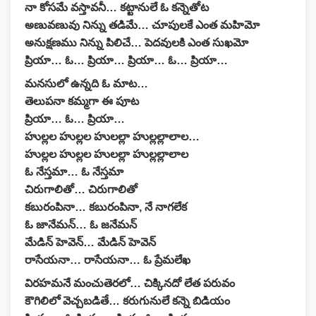
నా కోసమే వస్తావనీ… కట్టానులే ఓ కన్నెతోట
అణువణువు నిన్ను తడిమే… చూపులకే ఎంత మహిమో
అనుక్షణము నిన్ను పిలిచే… పెదవులకి ఎంత సుఖమో
ప్రియా… ఓ… ప్రియా… ప్రియా… ఓ… ప్రియా…
మనసులో ఉన్నది ఓ మాట…
తెలుపనా కమ్మగా ఈ పూట
ప్రియా… ఓ… ప్రియా…
హుల్లల హుల్లల హులల్లా హుల్లల్లాలాల…
హుల్లల హుల్లల హులల్లా హుల్లల్లాలాల
ఓ నేస్తమా… ఓ నేస్తమా
చిరుగాలితో… చిరుగాలితో
కబురంపినా… కబురంపినా, నే నాగలేక
ఓ జానేమన్… ఓ జనేమన్
మేడిన్ హెవెన్… మేడిన్ హెవెన్
రాసేయనా… రాసేయనా… ఓ ప్రేమలేఖ
విరహమనే మంచుతెరలో… చిక్కినదో లేత పరువం
కౌగిలిలో వెచ్చబడితే… కరుగునులే కన్నె బిడియం