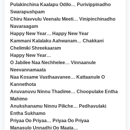
Pulakinchina Kaalapu Odilo… Purivippinadho
Swarapushpam
Chiru Navvulu Veenalu Meeti… Vinipinchinadho
Navaraagam
Happy New Year… Happy New Year
Kammani Kalalaku Aahwanam… Chakkani
Chelimiki Shreekaaram
Happy New Year…
O Jabilee Naa Nechhelee… Vinnaanule
Neevannamaata
Naa Kosame Vasthaavanee… Kattaanule O
Kannethota
Anuvanuvu Ninnu Thadime… Choopulake Entha
Mahimo
Anukshanamu Ninnu Piliche… Pedhavulaki
Entha Sukhamo
Priyaa Oo Priyaa… Priyaa Oo Priyaa
Manasulo Unnadhi Oo Maata…