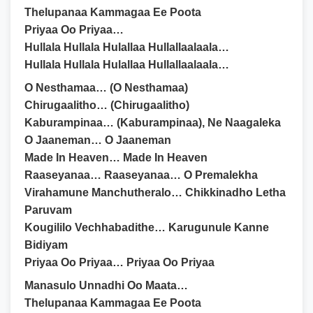
Thelupanaa Kammagaa Ee Poota
Priyaa Oo Priyaa…
Hullala Hullala Hulallaa Hullallaalaala…
Hullala Hullala Hulallaa Hullallaalaala…
O Nesthamaa… (O Nesthamaa)
Chirugaalitho… (Chirugaalitho)
Kaburampinaa… (Kaburampinaa), Ne Naagaleka
O Jaaneman… O Jaaneman
Made In Heaven… Made In Heaven
Raaseyanaa… Raaseyanaa… O Premalekha
Virahamune Manchutheralo… Chikkinadho Letha
Paruvam
Kougililo Vechhabadithe… Karugunule Kanne
Bidiyam
Priyaa Oo Priyaa… Priyaa Oo Priyaa
Manasulo Unnadhi Oo Maata…
Thelupanaa Kammagaa Ee Poota