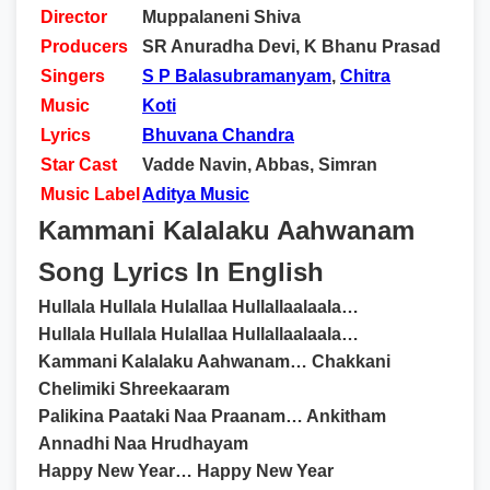
Director
Muppalaneni Shiva
Producers
SR Anuradha Devi, K Bhanu Prasad
Singers
S P Balasubramanyam
,
Chitra
Music
Koti
Lyrics
Bhuvana Chandra
Star Cast
Vadde Navin, Abbas, Simran
Music Label
Aditya Music
Kammani Kalalaku Aahwanam
Song Lyrics In English
Hullala Hullala Hulallaa Hullallaalaala…
Hullala Hullala Hulallaa Hullallaalaala…
Kammani Kalalaku Aahwanam… Chakkani
Chelimiki Shreekaaram
Palikina Paataki Naa Praanam… Ankitham
Annadhi Naa Hrudhayam
Happy New Year… Happy New Year