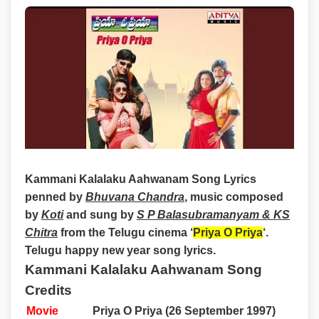
Kammani Kalalaku Aahwanam Song Lyrics
penned by
Bhuvana Chandra
, music composed
by
Koti
and sung by
S P Balasubramanyam & KS
Chitra
from the Telugu cinema ‘
Priya O Priya
‘.
Telugu happy new year song lyrics.
Kammani Kalalaku Aahwanam Song
Credits
Movie
Priya O Priya (26 September 1997)