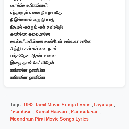
உனக்கே உயிரானேன்
எந்நாளும் எனை நீ மறவாதே
நீ இல்லாமல் எது நிம்மதி
நீதான் என்றும் என் சன்னிதி
கண்ணே கலைமானே
கண்ணிமயிலென கண்டேன் உன்னை நானே
அந்தி பகல் உன்னை நான்
பார்கிறேன் ஆண்டவனை
இதை தான் கேட்கிறேன்
ராரிராரோ ஓராரிரோ
ராரிராரோ ஓராரிரோ
Tags:
1982 Tamil Movie Songs Lyrics
,
Ilayaraja
,
Jesudasu
,
Kamal Haasan
,
Kannadasan
,
Moondram Pirai Movie Songs Lyrics