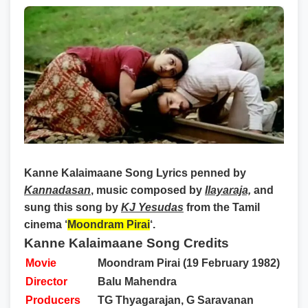
Kanne Kalaimaane Song Lyrics
penned by
Kannadasan
, music composed by
Ilayaraja,
and
sung this song by
KJ Yesudas
from the Tamil
cinema ‘
Moondram Pirai
‘.
Kanne Kalaimaane Song Credits
Movie
Moondram Pirai (19 February 1982)
Director
Balu Mahendra
Producers
TG Thyagarajan, G Saravanan