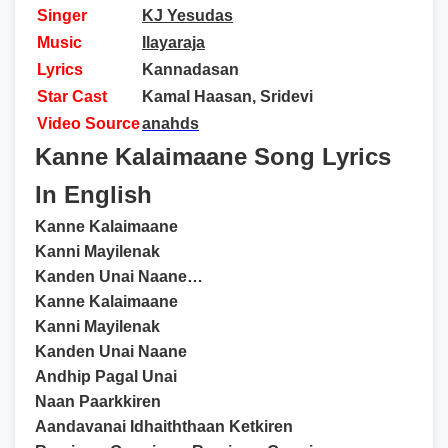
Singer
KJ Yesudas
Music
Ilayaraja
Lyrics
Kannadasan
Star Cast
Kamal Haasan, Sridevi
Video Source
anahds
Kanne Kalaimaane Song Lyrics
In English
Kanne Kalaimaane
Kanni Mayilenak
Kanden Unai Naane…
Kanne Kalaimaane
Kanni Mayilenak
Kanden Unai Naane
Andhip Pagal Unai
Naan Paarkkiren
Aandavanai Idhaiththaan Ketkiren