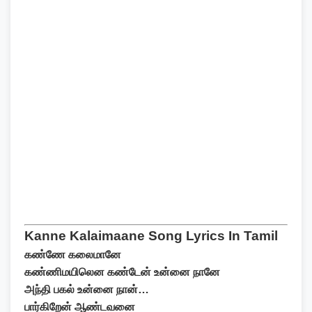
Kanne Kalaimaane Song Lyrics In Tamil
கண்ணே கலைமானே
கண்ணிமயிலென கண்டேன் உன்னை நானே
அந்தி பகல் உன்னை நான்…
பார்கிறேன் ஆண்டவனை