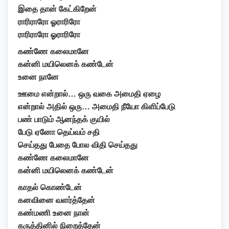
இதை தான் கேட்கிறேன்
ராரிராரோ ஓராரிரோ
ராரிராரோ ஓராரிரோ
கண்ணே கலைமானே
கன்னி மயிலெனக் கண்டேன்
உனை நானே
ஊமை என்றால்… ஒரு வகை அமைதி ஏழை
என்றால் அதில் ஒரு… அமைதி நீயோ கிளிப்பேடு
பண் பாடும் ஆனந்தக் குயில்
பேடு ஏனோ தெய்வம் சதி
செய்தது பேதை போல விதி செய்தது
கண்ணே கலைமானே
கன்னி மயிலெனக் கண்டேன்
காதல் கொண்டேன்
கனவினை வளர்த்தேன்
கண்மணி உனை நான்
கருத்தினில் நிறைத்தேன்