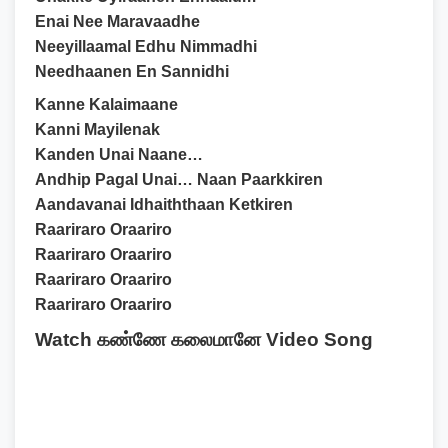
Enai Nee Maravaadhe
Neeyillaamal Edhu Nimmadhi
Needhaanen En Sannidhi
Kanne Kalaimaane
Kanni Mayilenak
Kanden Unai Naane…
Andhip Pagal Unai… Naan Paarkkiren
Aandavanai Idhaiththaan Ketkiren
Raariraro Oraariro
Raariraro Oraariro
Raariraro Oraariro
Raariraro Oraariro
Watch கண்ணே கலைமானே Video Song