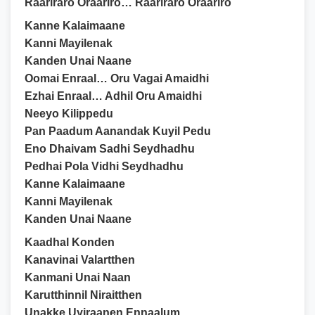
Raariraro Oraariro… Raariraro Oraariro
Kanne Kalaimaane
Kanni Mayilenak
Kanden Unai Naane
Oomai Enraal… Oru Vagai Amaidhi
Ezhai Enraal… Adhil Oru Amaidhi
Neeyo Kilippedu
Pan Paadum Aanandak Kuyil Pedu
Eno Dhaivam Sadhi Seydhadhu
Pedhai Pola Vidhi Seydhadhu
Kanne Kalaimaane
Kanni Mayilenak
Kanden Unai Naane
Kaadhal Konden
Kanavinai Valartthen
Kanmani Unai Naan
Karutthinnil Niraitthen
Unakke Uyiraanen Ennaalum